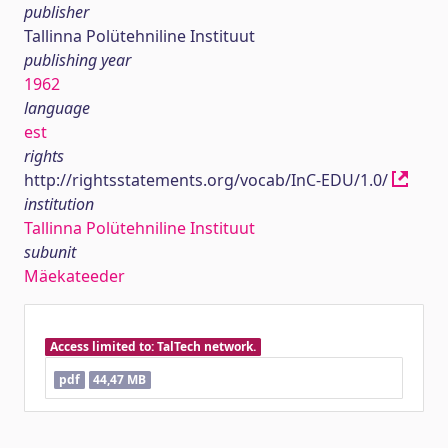
publisher
Tallinna Polütehniline Instituut
publishing year
1962
language
est
rights
http://rightsstatements.org/vocab/InC-EDU/1.0/
institution
Tallinna Polütehniline Instituut
subunit
Mäekateeder
Access limited to: TalTech network.
pdf
44,47 MB