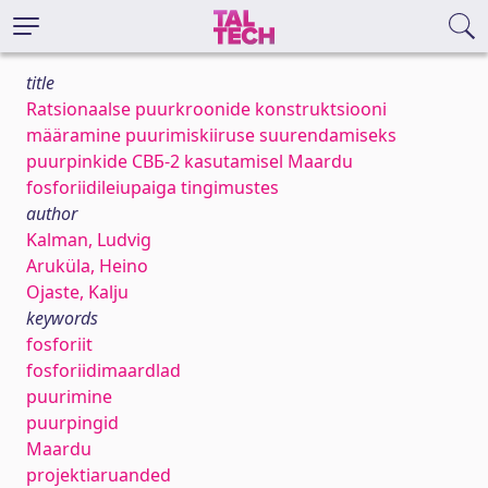
title
Ratsionaalse puurkroonide konstruktsiooni
määramine puurimiskiiruse suurendamiseks
puurpinkide СВБ-2 kasutamisel Maardu
fosforiidileiupaiga tingimustes
author
Kalman, Ludvig
Aruküla, Heino
Ojaste, Kalju
keywords
fosforiit
fosforiidimaardlad
puurimine
puurpingid
Maardu
projektiaruanded