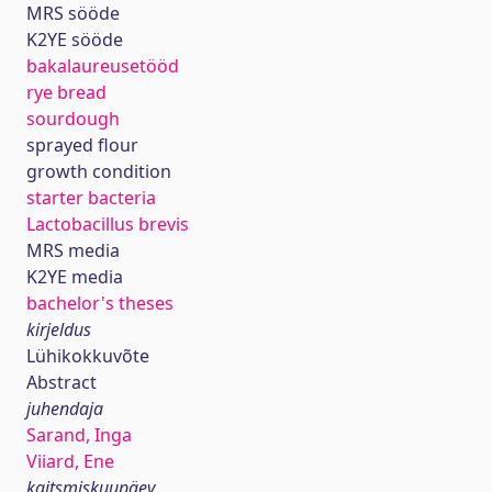
MRS sööde
K2YE sööde
bakalaureusetööd
rye bread
sourdough
sprayed flour
growth condition
starter bacteria
Lactobacillus brevis
MRS media
K2YE media
bachelor's theses
kirjeldus
Lühikokkuvõte
Abstract
juhendaja
Sarand, Inga
Viiard, Ene
kaitsmiskuupäev