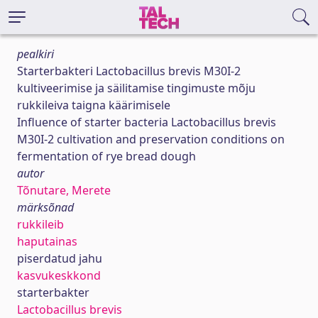
pealkiri
Starterbakteri Lactobacillus brevis M30I-2
kultiveerimise ja säilitamise tingimuste mõju
rukkileiva taigna käärimisele
Influence of starter bacteria Lactobacillus brevis
M30I-2 cultivation and preservation conditions on
fermentation of rye bread dough
autor
Tõnutare, Merete
märksõnad
rukkileib
haputainas
piserdatud jahu
kasvukeskkond
starterbakter
Lactobacillus brevis