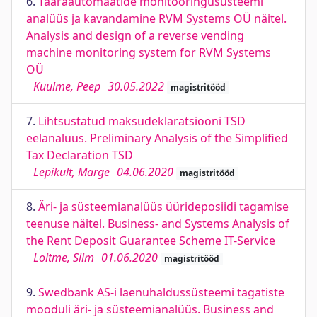
6.
Taaraautomaatide monitooringusüsteemi
analüüs ja kavandamine RVM Systems OÜ näitel.
Analysis and design of a reverse vending
machine monitoring system for RVM Systems
OÜ
Kuulme, Peep
30.05.2022
magistritööd
7.
Lihtsustatud maksudeklaratsiooni TSD
eelanalüüs. Preliminary Analysis of the Simplified
Tax Declaration TSD
Lepikult, Marge
04.06.2020
magistritööd
8.
Äri- ja süsteemianalüüs üürideposiidi tagamise
teenuse näitel. Business- and Systems Analysis of
the Rent Deposit Guarantee Scheme IT-Service
Loitme, Siim
01.06.2020
magistritööd
9.
Swedbank AS-i laenuhaldussüsteemi tagatiste
mooduli äri- ja süsteemianalüüs. Business and