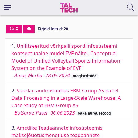
Kirjeid leitud: 20
1.
Unifitseeritud võrkpalli spordiinfosüsteemi
kontseptuaalne mudel EVF näitel. Conceptual
Model of Unified Volleyball Sports Information
System on the Example of EVF
Amor, Martin
28.05.2024
magistritööd
2.
Suurlao andmetöötlus EBM Group AS näitel.
Data Processing in a Large-Scale Warehouse: A
Case Study of EBM Group AS
Botšarov, Pavel
06.06.2023
bakalaureusetööd
3.
Ametlike Teadaannete infosüsteemis
maksejõuetusmenetluse teadaannete