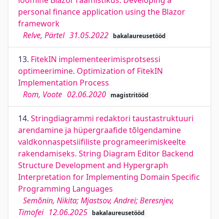
loomine Blazor raamistikus. Developing a
personal finance application using the Blazor
framework
Relve, Pärtel
31.05.2022
bakalaureusetööd
13.
FitekIN implementeerimisprotsessi
optimeerimine. Optimization of FitekIN
Implementation Process
Rom, Voote
02.06.2020
magistritööd
14.
Stringdiagrammi redaktori taustastruktuuri
arendamine ja hüpergraafide tõlgendamine
valdkonnaspetsiifiliste programeerimiskeelte
rakendamiseks. String Diagram Editor Backend
Structure Development and Hypergraph
Interpretation for Implementing Domain Specific
Programming Languages
Semõnin, Nikita; Mjastsov, Andrei; Beresnjev,
Timofei
12.06.2025
bakalaureusetööd