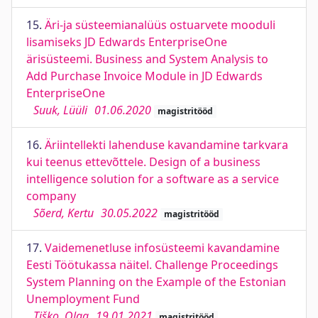
15.
Äri-ja süsteemianalüüs ostuarvete mooduli
lisamiseks JD Edwards EnterpriseOne
ärisüsteemi. Business and System Analysis to
Add Purchase Invoice Module in JD Edwards
EnterpriseOne
Suuk, Lüüli
01.06.2020
magistritööd
16.
Äriintellekti lahenduse kavandamine tarkvara
kui teenus ettevõttele. Design of a business
intelligence solution for a software as a service
company
Sõerd, Kertu
30.05.2022
magistritööd
17.
Vaidemenetluse infosüsteemi kavandamine
Eesti Töötukassa näitel. Challenge Proceedings
System Planning on the Example of the Estonian
Unemployment Fund
Tiško, Olga
19.01.2021
magistritööd