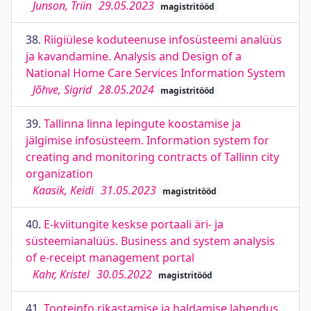
Junson, Triin
29.05.2023
magistritööd
38.
Riigiülese koduteenuse infosüsteemi analüüs
ja kavandamine. Analysis and Design of a
National Home Care Services Information System
Jõhve, Sigrid
28.05.2024
magistritööd
39.
Tallinna linna lepingute koostamise ja
jälgimise infosüsteem. Information system for
creating and monitoring contracts of Tallinn city
organization
Kaasik, Keidi
31.05.2023
magistritööd
40.
E-kviitungite keskse portaali äri- ja
süsteemianalüüs. Business and system analysis
of e-receipt management portal
Kahr, Kristel
30.05.2022
magistritööd
41.
Tooteinfo rikastamise ja haldamise lahendus