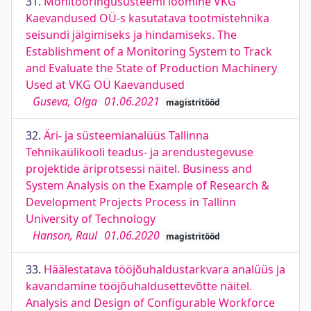
31.
Monitooringusüsteemi loomine VKG
Kaevandused OÜ-s kasutatava tootmistehnika
seisundi jälgimiseks ja hindamiseks. The
Establishment of a Monitoring System to Track
and Evaluate the State of Production Machinery
Used at VKG OÜ Kaevandused
Guseva, Olga
01.06.2021
magistritööd
32.
Äri- ja süsteemianalüüs Tallinna
Tehnikaülikooli teadus- ja arendustegevuse
projektide äriprotsessi näitel. Business and
System Analysis on the Example of Research &
Development Projects Process in Tallinn
University of Technology
Hanson, Raul
01.06.2020
magistritööd
33.
Häälestatava tööjõuhaldustarkvara analüüs ja
kavandamine tööjõuhaldusettevõtte näitel.
Analysis and Design of Configurable Workforce