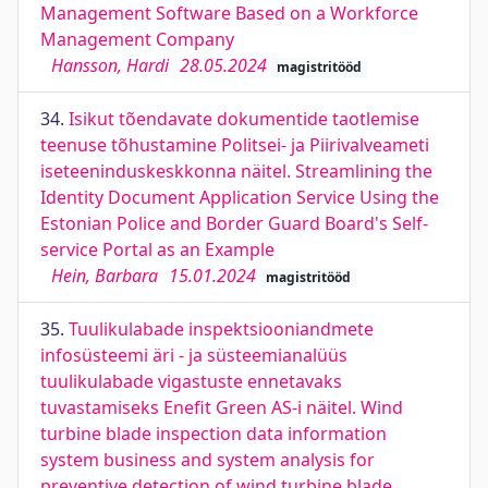
Management Software Based on a Workforce
Management Company
Hansson, Hardi
28.05.2024
magistritööd
34.
Isikut tõendavate dokumentide taotlemise
teenuse tõhustamine Politsei- ja Piirivalveameti
iseteeninduskeskkonna näitel. Streamlining the
Identity Document Application Service Using the
Estonian Police and Border Guard Board's Self-
service Portal as an Example
Hein, Barbara
15.01.2024
magistritööd
35.
Tuulikulabade inspektsiooniandmete
infosüsteemi äri - ja süsteemianalüüs
tuulikulabade vigastuste ennetavaks
tuvastamiseks Enefit Green AS-i näitel. Wind
turbine blade inspection data information
system business and system analysis for
preventive detection of wind turbine blade