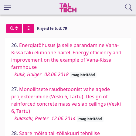
Kirjeid leitud: 79
26.
Energiatõhusus ja selle parandamine Vana-
Kissa talu eluhoone näitel. Energy efficiency and
improvement on the example of Vana-Kissa
farmhouse
Kukk, Holger
08.06.2018
magistritööd
27.
Monoliitsete raudbetoonist vahelagede
projekteerimine (Veski 6, Tartu). Design of
reinforced concrete massive slab ceilings (Veski
6, Tartu)
Kulasalu, Peeter
12.06.2014
magistritööd
28.
Saare mõisa tall-tõllakuuri tehnilise