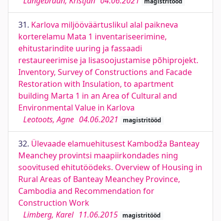
Langebraun, Kristjan
04.06.2021
magistritööd
31.
Karlova miljööväärtuslikul alal paikneva
korterelamu Mata 1 inventariseerimine,
ehitustarindite uuring ja fassaadi
restaureerimise ja lisasoojustamise põhiprojekt.
Inventory, Survey of Constructions and Facade
Restoration with Insulation, to apartment
building Marta 1 in an Area of Cultural and
Environmental Value in Karlova
Leotoots, Agne
04.06.2021
magistritööd
32.
Ülevaade elamuehitusest Kambodža Banteay
Meanchey provintsi maapiirkondades ning
soovitused ehitutöödeks. Overview of Housing in
Rural Areas of Banteay Meanchey Province,
Cambodia and Recommendation for
Construction Work
Limberg, Karel
11.06.2015
magistritööd