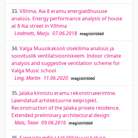
33.
Võhma, Aia 8 eramu energiatõhususe
analüüs. Energy performance analysis of house
at 8 Aia street in Võhma
Lindmets, Marju
07.06.2018
magistritööd
34.
Valga Muusikakooli sisekliima analüüs ja
soovituslik ventilatsiooniskeem. Indoor climate
analysis and suggestive ventilation scheme for
Valga Music school
Ling, Martin
11.06.2020
magistritööd
35.
Jalaka kinnistu eramu rekonstrueerimine.
Laiendatud arhitektuurne eelprojekt.
Reconstruction of the Jalaka private residence.
Extended preliminary architectural design
Mals, Taavi
09.06.2016
magistritööd
36.
Sangaste mõisa tall-tõllakuuri katuse