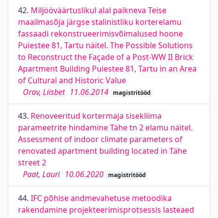
42.
Miljööväärtuslikul alal paikneva Teise
maailmasõja järgse stalinistliku korterelamu
fassaadi rekonstrueerimisvõimalused hoone
Puiestee 81, Tartu näitel. The Possible Solutions
to Reconstruct the Façade of a Post-WW II Brick
Apartment Building Puiestee 81, Tartu in an Area
of Cultural and Historic Value
Orav, Liisbet
11.06.2014
magistritööd
43.
Renoveeritud kortermaja sisekliima
parameetrite hindamine Tähe tn 2 elamu näitel.
Assessment of indoor climate parameters of
renovated apartment building located in Tähe
street 2
Paat, Lauri
10.06.2020
magistritööd
44.
IFC põhise andmevahetuse metoodika
rakendamine projekteerimisprotsessis lasteaed