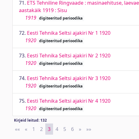
71.
ETS Tehniline Ringvaade : masinaehituse, laevaeh
aastakäik 1919 : Sisu
1919
digiteeritud perioodika
72.
Eesti Tehnika Seltsi ajakiri Nr 1 1920
1920
digiteeritud perioodika
73.
Eesti Tehnika Seltsi ajakiri Nr 2 1920
1920
digiteeritud perioodika
74.
Eesti Tehnika Seltsi ajakiri Nr 3 1920
1920
digiteeritud perioodika
75.
Eesti Tehnika Seltsi ajakiri Nr 4 1920
1920
digiteeritud perioodika
Kirjeid leitud: 132
««
First
«
Previous
1
2
3
4
5
6
»
Next
»»
Last