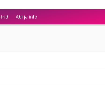
trid
Abi ja info