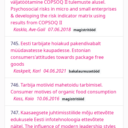
väljatöötamine COPSOQ II tulemuste alusel.
Psychosocial risks in micro and small enterprises
& developing the risk indicator matrix using
results from COPSOQ II
Kaskla, Ave-Gail
07.06.2018
magistritööd
745.
Eesti tarbijate hoiakud pakendivabalt
müüdavatesse kaupadesse. Estonian
consumers'attitudes towards package free
goods
Kaskpeit, Karl
04.06.2021
bakalaureusetööd
746.
Tarbija motiivid mahetoidu tarbimisel.
Consumer motives of organic food consumption
Kass, Kaia
10.06.2016
magistritööd
747.
Kaasaegsete juhtimisstiilide mõju ettevõtte
edukusele Eesti infotehnoloogia ettevõtete
näitel. The influence of modern leadership styles