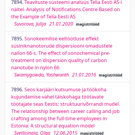
7894.
Teavituste süsteemi analüüs Telia Eesti AS-i
näitel. Analysis of Notifications Centre Based on
the Example of Telia Eesti AS
Suvorova, Julija
21.01.2020
magistritööd
7895.
Sonokeemilise eeltöötluse effekt
süsiniknanotorude dispersiooni omadustele
nailon 66-s. The effect of sonochemical pre-
treatment on dispersion quality of carbon
nanotube in nylon 66
Swamygowda, Yashwanth
21.01.2016
magistritööd
7896.
Seos karjääri kutsumuse ja töökoha
kujundamise vahel täiskohaga töötavate
töötajate seas Eestis: struktuurivõrrandi mudel.
The relationship between career calling and job
crafting among the full-time employees in
Estonia: A structural equation model
Svetlicinaia, Olga
12.06.2015
magistritööd