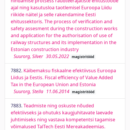
hindamise protsess raudteerajatiste ehitustööde
ajal ning kasutusloa taotlemisel Euroopa Liidu
riikide näitel ja selle rakendamine Eesti
ehitussektoris. The process of verification and
safety assesment during the construction works
and application for the authorisation of use of
railway structures and its implementation in the
Estonian construction industry
Suurorg, Silver
30.05.2022
magistritööd
7882.
Käibemaksu fiskaalne efektiivsus Euroopa
Liidus ja Eestis. Fiscal efficiency of Value Added
Tax in the European Union and Estonia
Suurorg, Stella
11.06.2014
magistritööd
7883.
Teadmiste ning oskuste nõuded
efektiivseks ja ohutuks kaugjuhitavate laevade
juhtimiseks ning vastava kompetentsi tagamise
võimalused TalTech Eesti Mereakadeemias.