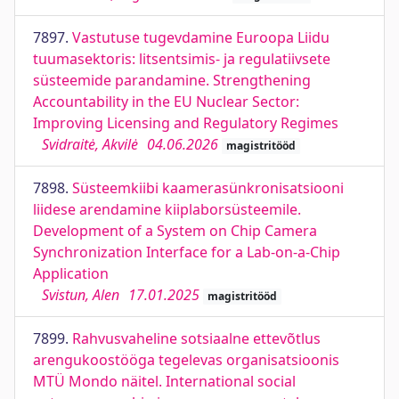
7897.
Vastutuse tugevdamine Euroopa Liidu
tuumasektoris: litsentsimis- ja regulatiivsete
süsteemide parandamine. Strengthening
Accountability in the EU Nuclear Sector:
Improving Licensing and Regulatory Regimes
Svidraitė, Akvilė
04.06.2026
magistritööd
7898.
Süsteemkiibi kaamerasünkronisatsiooni
liidese arendamine kiiplaborsüsteemile.
Development of a System on Chip Camera
Synchronization Interface for a Lab-on-a-Chip
Application
Svistun, Alen
17.01.2025
magistritööd
7899.
Rahvusvaheline sotsiaalne ettevõtlus
arengukoostööga tegelevas organisatsioonis
MTÜ Mondo näitel. International social