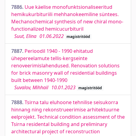
7886.
Uue käelise monofunktsionaliseeritud
hemikukurbituriili mehhanokeemiline süntees.
Mechanochemical synthesis of new chiral mono-
functionalized hemicucurbituril
Suut, Elina
01.06.2022
magistritööd
7887.
Perioodil 1940 - 1990 ehitatud
ühepereelamute tellis-kergseinte
renoveerimislahendused. Renovation solutions
for brick masonry wall of residential buildings
built between 1940-1990
Suvalov, Mihhail
10.01.2023
magistritööd
7888.
Tsirna talu eluhoone tehnilise seisukorra
hinnang ning rekonstrueerimise arhitektuurne
eelprojekt. Technical condition assessment of the
Tsirna residental building and preliminary
architectural project of reconstruction