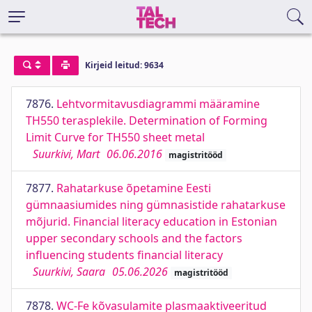
Kirjeid leitud: 9634
7876.
Lehtvormitavusdiagrammi määramine
TH550 terasplekile. Determination of Forming
Limit Curve for TH550 sheet metal
Suurkivi, Mart
06.06.2016
magistritööd
7877.
Rahatarkuse õpetamine Eesti
gümnaasiumides ning gümnasistide rahatarkuse
mõjurid. Financial literacy education in Estonian
upper secondary schools and the factors
influencing students financial literacy
Suurkivi, Saara
05.06.2026
magistritööd
7878.
WC-Fe kõvasulamite plasmaaktiveeritud