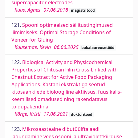
supercapacitor electrodes.
Kuus, Agnes
07.06.2018
magistritööd
121.
Spooni optimaalsed säilitustingimused
liimimiseks. Optimal Storage Conditions of
Veneer for Gluing
Kuusemäe, Kevin
06.06.2025
bakalaureusetööd
122.
Biological Activity and Physicochemical
Properties of Chitosan Film Cross-Linked with
Chestnut Extract for Active Food Packaging
Applications. Kastani ekstraktiga seotud
kitosaankilede bioloogiline aktiivsus, füüsikalis-
keemilised omadused ning rakendatavus
toidupakendina
Kõrge, Kristi
17.06.2021
doktoritööd
123.
Mikrosaasteaine dibutüülftalaadi
lagundamine vees osooni ja ultraviolettkiirguse