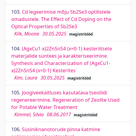
103.
Cd legeerimise mõju Sb2Se3 optilistele
omadustele. The Effect of Cd Doping on the
Optical Properties of Sb2Se3
Kilk, Moona
30.05.2025
magistritööd
104.
(AgxCu1-x)2ZnSnS4 (x=0-1) kesteriitsete
materjalide süntees ja karakteriseerimine.
Synthesis and Characterization of (AgxCu1-
x)2ZnSnS4 (x=0-1) Kesterites
Kim, Laura
30.05.2025
magistritööd
105.
Joogiveekäitluses kasutatava tseoliidi
regenereerimine. Regeneration of Zeolite Used
for Potable Water Treatment
Kimmel, Silvia
08.06.2017
magistritööd
106.
Süsiniknanotorude pinna katmine