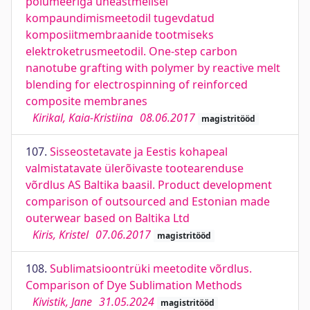
polümeeriga üheastmelisel
kompaundimismeetodil tugevdatud
komposiitmembraanide tootmiseks
elektroketrusmeetodil. One-step carbon
nanotube grafting with polymer by reactive melt
blending for electrospinning of reinforced
composite membranes
Kirikal, Kaia-Kristiina
08.06.2017
magistritööd
107.
Sisseostetavate ja Eestis kohapeal
valmistatavate ülerõivaste tootearenduse
võrdlus AS Baltika baasil. Product development
comparison of outsourced and Estonian made
outerwear based on Baltika Ltd
Kiris, Kristel
07.06.2017
magistritööd
108.
Sublimatsioontrüki meetodite võrdlus.
Comparison of Dye Sublimation Methods
Kivistik, Jane
31.05.2024
magistritööd