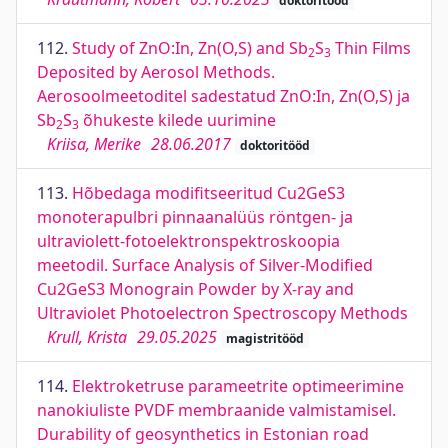
doktoritööd
112.
Study of ZnO:In, Zn(O,S) and Sb
S
Thin Films
2
3
Deposited by Aerosol Methods.
Aerosoolmeetoditel sadestatud ZnO:In, Zn(O,S) ja
Sb
S
õhukeste kilede uurimine
2
3
Kriisa, Merike
28.06.2017
doktoritööd
113.
Hõbedaga modifitseeritud Cu2GeS3
monoterapulbri pinnaanalüüs röntgen- ja
ultraviolett-fotoelektronspektroskoopia
meetodil. Surface Analysis of Silver-Modified
Cu2GeS3 Monograin Powder by X-ray and
Ultraviolet Photoelectron Spectroscopy Methods
Krull, Krista
29.05.2025
magistritööd
114.
Elektroketruse parameetrite optimeerimine
nanokiuliste PVDF membraanide valmistamisel.
Durability of geosynthetics in Estonian road