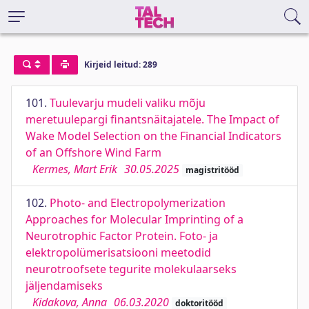
Kirjeid leitud: 289
101.
Tuulevarju mudeli valiku mõju
meretuulepargi finantsnäitajatele. The Impact of
Wake Model Selection on the Financial Indicators
of an Offshore Wind Farm
Kermes, Mart Erik
30.05.2025
magistritööd
102.
Photo- and Electropolymerization
Approaches for Molecular Imprinting of a
Neurotrophic Factor Protein. Foto- ja
elektropolümerisatsiooni meetodid
neurotroofsete tegurite molekulaarseks
jäljendamiseks
Kidakova, Anna
06.03.2020
doktoritööd