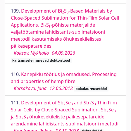
109.
Development of Bi
S
-Based Materials by
2
3
Close-Spaced Sublimation for Thin-Film Solar Cell
Applications. Bi₂S₃-põhiste materjalide
väljatöötamine lähidistants-sublimatsiooni
meetodil kasutamiseks õhukesekilelistes
päikesepatareides
Koltsov, Mykhailo
04.09.2026
kaitsmisele minevad doktoritööd
110.
Kanepikiu töötlus ja omadused. Processing
and properties of hemp fibre
Korsakova, Jana
12.06.2018
bakalaureusetööd
111.
Development of Sb
Se
and Sb
S
Thin Film
2
3
2
3
Solar Cells by Close-Spaced Sublimation. Sb
Se
2
3
ja Sb
S
õhukesekileliste päikesepatareide
2
3
arendamine lähidistants-sublimatsiooni meetodil
Krautmann, Robert
03.10.2023