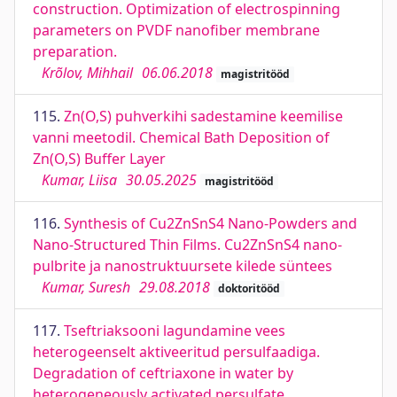
construction. Optimization of electrospinning
parameters on PVDF nanofiber membrane
preparation.
Krõlov, Mihhail
06.06.2018
magistritööd
115.
Zn(O,S) puhverkihi sadestamine keemilise
vanni meetodil. Chemical Bath Deposition of
Zn(O,S) Buffer Layer
Kumar, Liisa
30.05.2025
magistritööd
116.
Synthesis of Cu2ZnSnS4 Nano-Powders and
Nano-Structured Thin Films. Cu2ZnSnS4 nano-
pulbrite ja nanostruktuursete kilede süntees
Kumar, Suresh
29.08.2018
doktoritööd
117.
Tseftriaksooni lagundamine vees
heterogeenselt aktiveeritud persulfaadiga.
Degradation of ceftriaxone in water by
heterogeneously activated persulfate