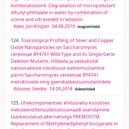
kombinatsioonil. Degradation of micropollutant
dibutyl phthalate in water by combination of
ozone and ultraviolett irradiation
Käen, Jüri Kristjan
04.06.2019
magistritööd
124.
Toxicological Profiling of Silver and Copper
Oxide Nanoparticles on Saccharomyces
cerevisiae BY4741 Wild-Type and its Single-Gene
Deletion Mutants. Hõbeda ja vaskoksiidi
nanoosakeste toksilisuse iseloomustamine
pärmi Saccharomyces cerevisiae BY4741
metsiktüvele ning geenikatkestusmutantidele
Käosaar, Sandra
14.09.2018
doktoritööd
125.
Ühekomponentses ehitusvahu koostises
metüleendifenüüldiisotsüanaadi asendamine
taaskasutatud alternatiiviga PREMODTM.
Replacement of Methylenediphenyl Isocyanate in