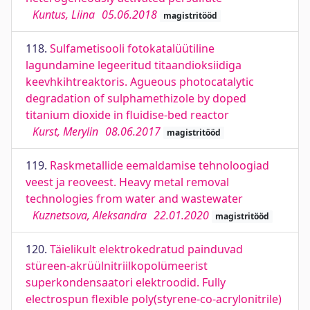
Kuntus, Liina
05.06.2018
magistritööd
118.
Sulfametisooli fotokatalüütiline
lagundamine legeeritud titaandioksiidiga
keevhkihtreaktoris. Agueous photocatalytic
degradation of sulphamethizole by doped
titanium dioxide in fluidise-bed reactor
Kurst, Merylin
08.06.2017
magistritööd
119.
Raskmetallide eemaldamise tehnoloogiad
veest ja reoveest. Heavy metal removal
technologies from water and wastewater
Kuznetsova, Aleksandra
22.01.2020
magistritööd
120.
Täielikult elektrokedratud painduvad
stüreen-akrüülnitriilkopolümeerist
superkondensaatori elektroodid. Fully
electrospun flexible poly(styrene-co-acrylonitrile)