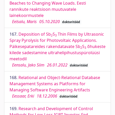
Beaches to Changing Wave Loads. Eesti
rannikute reaktsioon muutuvatele
lainekoormustele
Eelsalu, Maris
05.10.2020
doktoritööd
167.
Deposition of Sb
S
Thin Films by Ultrasonic
2
3
Spray Pyrolysis for Photovoltaic Applications.
Päikesepatareides rakendatavate Sb
S
õhukeste
2
3
kilede sadestamine ultrahelipihustuspürolüüsi
meetodil
Eensalu, Jako Siim
26.01.2022
doktoritööd
168.
Relational and Object-Relational Database
Management Systems as Platforms for
Managing Software Engineering Artifacts
Eessaar, Erki
18.12.2006
doktoritööd
169.
Research and Development of Control
Methods for Low-Loss IGBT Inverter-Fed