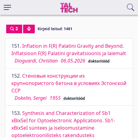
Kirjeid leitud: 1481
151.
Inﬂation in F(R) Palatini Gravity and Beyond.
Inﬂatsioon F(R) Palatini gravitatsioonis ja laiemalt
Dioguardi, Christian
06.05.2026
doktoritööd
152.
Стеновые конструкции из
крупнопористого бетона в условиях Эстонской
ССР
Dokelin, Sergei
1955
doktoritööd
153.
Synthesis and Characterization of Sb1
xBixSeI for Optoelectronic Applications. Sb1-
xBixSeI süntees ja iseloomustamine
optoelektroonilisteks rakendusteks