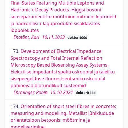
Final States Featuring Multiple Leptons and
Hadronic τ Decay Products. Higgsi bosoni
seoseparameetrite mõõtmine mitmeid leptoneid
ja hadronilisi τ laguprodukte sisaldavates
lõppolekutes
Ehatäht, Karl
10.11.2023
doktoritööd
173.
Development of Electrical Impedance
Spectroscopy and Total Internal Reflection
Microscopy Based Biosensing Assay Systems.
Elektrilise impedantsi spektroskoopial ja täieliku
sisepeegelduse fluorestsentsmikroskoopial
põhinevad biotundlikud süsteemid
Ehrminger, Robin
15.10.2021
doktoritööd
174.
Orientation of short steel fibres in concrete:
measuring and modelling. Metallist lühikiudude
orientatsioon betoonis: mõõtmine ja
modelleerimine