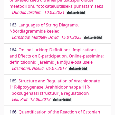
õhukesed kiled ultraheli pihustuspürolüüsi
meetodil õhu fotokatalüütiliseks puhastamiseks
Dündar, Ibrahim
10.03.2021
doktoritööd
163.
Languages of String Diagrams.
Nöördiagrammide keeled
Earnshaw, Matthew David
15.01.2025
doktoritööd
164.
Online Lurking: Definitions, Implications,
and Effects on E-participation. Online-passimine:
definitsioonid, järelmid ja mõju e-osalusele
Edelmann, Noella
05.07.2017
doktoritööd
165.
Structure and Regulation of Arachidonate
11R-lipoxygenase. Arahhidoonhappe 11R-
lipoksügenaasi struktuur ja regulatsioon
Eek, Priit
13.06.2018
doktoritööd
166.
Quantification of the Reaction of Estonian