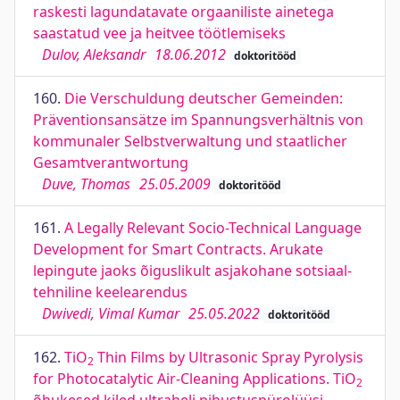
raskesti lagundatavate orgaaniliste ainetega
saastatud vee ja heitvee töötlemiseks
Dulov, Aleksandr
18.06.2012
doktoritööd
160.
Die Verschuldung deutscher Gemeinden:
Präventionsansätze im Spannungsverhältnis von
kommunaler Selbstverwaltung und staatlicher
Gesamtverantwortung
Duve, Thomas
25.05.2009
doktoritööd
161.
A Legally Relevant Socio-Technical Language
Development for Smart Contracts. Arukate
lepingute jaoks õiguslikult asjakohane sotsiaal-
tehniline keelearendus
Dwivedi, Vimal Kumar
25.05.2022
doktoritööd
162.
TiO
Thin Films by Ultrasonic Spray Pyrolysis
2
for Photocatalytic Air-Cleaning Applications. TiO
2