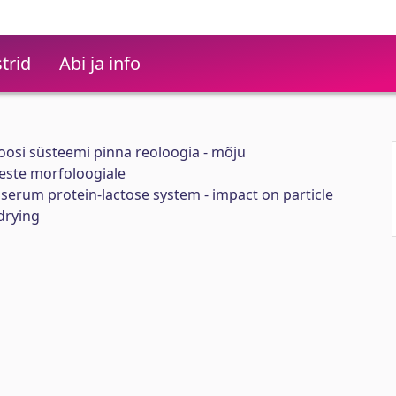
trid
Abi ja info
oosi süsteemi pinna reoloogia - mõju
este morfoloogiale
 serum protein-lactose system - impact on particle
drying