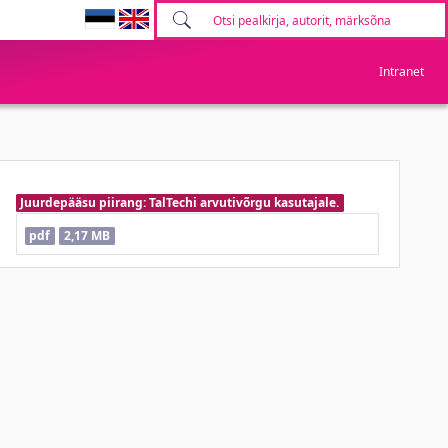
Intranet
Juurdepääsu piirang: TalTechi arvutivõrgu kasutajale.
pdf
2,17 MB