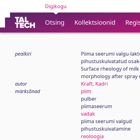
Digikogu
Otsing
Kollektsioonid
Regis
pealkiri
Piima seerumi valgu-lakt
pihustuskuivatatud osak
Surface rheology of milk
morphology after spray 
autor
Kraft, Kadri
märksõnad
piim
pulber
piimaseerum
vadak
piima seerumi valgud
pihustuskuivatamine
reoloogia