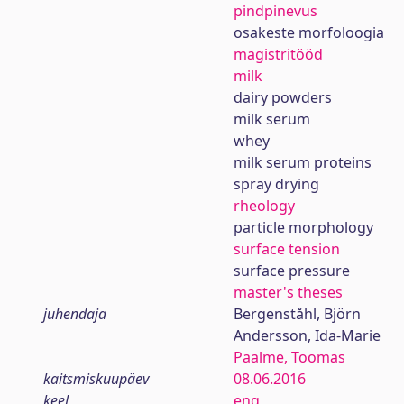
pindpinevus
osakeste morfoloogia
magistritööd
milk
dairy powders
milk serum
whey
milk serum proteins
spray drying
rheology
particle morphology
surface tension
surface pressure
master's theses
juhendaja
Bergenståhl, Björn
Andersson, Ida-Marie
Paalme, Toomas
kaitsmiskuupäev
08.06.2016
keel
eng