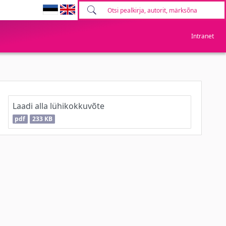
Intranet
Laadi alla lühikokkuvõte
pdf
233 KB