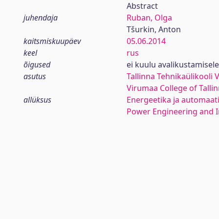
Abstract
juhendaja
Ruban, Olga
Tšurkin, Anton
kaitsmiskuupäev
05.06.2014
keel
rus
õigused
ei kuulu avalikustamisele
asutus
Tallinna Tehnikaülikooli
Virumaa College of Talli
allüksus
Energeetika ja automaati
Power Engineering and I