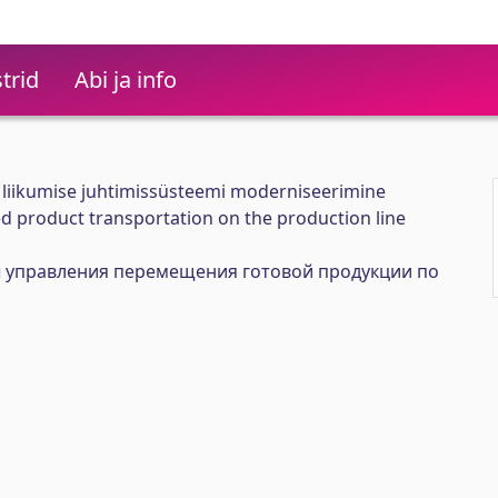
trid
Abi ja info
 liikumise juhtimissüsteemi moderniseerimine
ed product transportation on the production line
 управления перемещения готовой продукции по