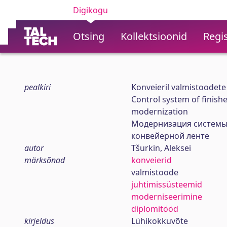
Digikogu
Otsing
Kollektsioonid
Regis
pealkiri
Konveieril valmistoodete
Control system of finish
modernization
Модернизация системы
конвейерной ленте
autor
Tšurkin, Aleksei
märksõnad
konveierid
valmistoode
juhtimissüsteemid
moderniseerimine
diplomitööd
kirjeldus
Lühikokkuvõte