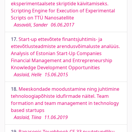
eksperimentaalsete skriptide käivitamiseks.
Scripting Engine for Execution of Experimental
Scripts on TTÜ Nanosatellite
Aasaväli, Sander
06.06.2017
17.
Start-up ettevõtete finantsjuhtimis- ja
ettevõtlusteadmiste arendusvõimaluste analüüs.
Analysis of Estonian Start-Up Companies
Financial Management and Entrepreneurship
Knowledge Development Opportunities
Aaslaid, Helle
15.06.2015
18.
Meeskondade moodustamine ning juhtimine
tehnoloogiapõhiste idufirmade näitel. Team
formation and team management in technology
based startups
Aaslaid, Tiina
11.06.2019
19.
Panasonic Toughbook CF-33 puutetundliku