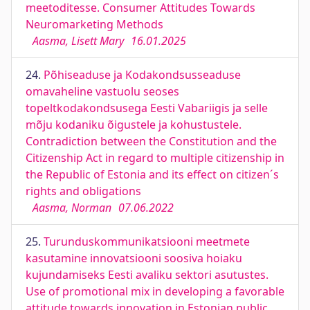
meetoditesse. Consumer Attitudes Towards
Neuromarketing Methods
Aasma, Lisett Mary
16.01.2025
24.
Põhiseaduse ja Kodakondsusseaduse
omavaheline vastuolu seoses
topeltkodakondsusega Eesti Vabariigis ja selle
mõju kodaniku õigustele ja kohustustele.
Contradiction between the Constitution and the
Citizenship Act in regard to multiple citizenship in
the Republic of Estonia and its effect on citizen´s
rights and obligations
Aasma, Norman
07.06.2022
25.
Turunduskommunikatsiooni meetmete
kasutamine innovatsiooni soosiva hoiaku
kujundamiseks Eesti avaliku sektori asutustes.
Use of promotional mix in developing a favorable
attitude towards innovation in Estonian public