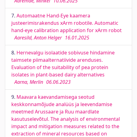
Aaremäe, Mihkel
10.06.2025
7.
Automaatne Hand-Eye kaamera
justeerimisrakendus xArm robotile. Automatic
hand-eye calibration application for xArm robot
Aaresild, Anton Helger
16.01.2025
8.
Hernevalgu isolaatide sobivuse hindamine
taimsete piimaalternatiivide arenduses.
Evaluation of the suitability of pea protein
isolates in plant-based dairy alternatives
Aarna, Merlin
06.06.2023
9.
Maavara kaevandamisega seotud
keskkonnamõjude analüüs ja leevendamise
meetmed Arussaare ja Ruu maardlate
kasutuselevõtul. The analysis of environmental
impact and mitigation measures related to the
extraction of mineral resources based on