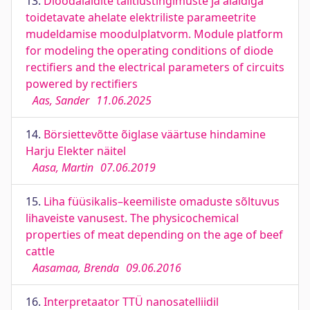
13.
Dioodalaldite talitlustingimuste ja alaldiga
toidetavate ahelate elektriliste parameetrite
mudeldamise moodulplatvorm. Module platform
for modeling the operating conditions of diode
rectifiers and the electrical parameters of circuits
powered by rectifiers
Aas, Sander
11.06.2025
14.
Börsiettevõtte õiglase väärtuse hindamine
Harju Elekter näitel
Aasa, Martin
07.06.2019
15.
Liha füüsikalis–keemiliste omaduste sõltuvus
lihaveiste vanusest. The physicochemical
properties of meat depending on the age of beef
cattle
Aasamaa, Brenda
09.06.2016
16.
Interpretaator TTÜ nanosatelliidil