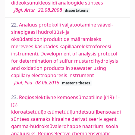
dideoksünukleosiidi analoogide süntees
Jõgi, Artur
22.08.2008
dissertations
22.
Analüüsiprotokolli väljatöötamine väävel-
sinepigaasi hüdrolüüsi- ja
oksüdatsiooniproduktide määramiseks
merevees kasutades kapillaarelektroforeesi
instrumenti. Development of analysis protocol
for determination of sulfur mustard hydrolysis
and oxidation products in seawater using
capillary electrophoresis instrument
Jõul, Piia
08.06.2015
master's theses
23.
Regioselektiivne kemoensümaatiline [(1R)-1-
[(2-
kloroatsetüül)oksümetüül]undetsüül]bensoaadi
süntees saamaks kiraalne derivatiseeriv agent
gamma-hüdroksüvalerohappe naatriumi soola
analüüsiks. Regioselective chemoensymatic