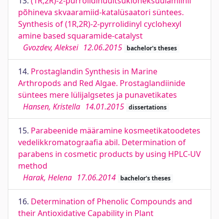
13.
(1R,2R)-2-pürrolidinüültsükloheksüülamiinil
põhineva skvaaramiid-katalüsaatori süntees.
Synthesis of (1R,2R)-2-pyrrolidinyl cyclohexyl
amine based squaramide-catalyst
Gvozdev, Aleksei
12.06.2015
bachelor's theses
14.
Prostaglandin Synthesis in Marine
Arthropods and Red Algae. Prostaglandiinide
süntees mere lülijalgsetes ja punavetikates
Hansen, Kristella
14.01.2015
dissertations
15.
Parabeenide määramine kosmeetikatoodetes
vedelikkromatograafia abil. Determination of
parabens in cosmetic products by using HPLC-UV
method
Harak, Helena
17.06.2014
bachelor's theses
16.
Determination of Phenolic Compounds and
their Antioxidative Capability in Plant