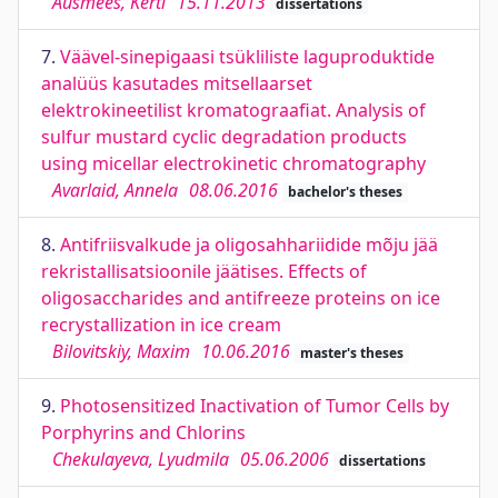
Ausmees, Kerti
15.11.2013
dissertations
7.
Väävel-sinepigaasi tsükliliste laguproduktide
analüüs kasutades mitsellaarset
elektrokineetilist kromatograafiat. Analysis of
sulfur mustard cyclic degradation products
using micellar electrokinetic chromatography
Avarlaid, Annela
08.06.2016
bachelor's theses
8.
Antifriisvalkude ja oligosahhariidide mõju jää
rekristallisatsioonile jäätises. Effects of
oligosaccharides and antifreeze proteins on ice
recrystallization in ice cream
Bilovitskiy, Maxim
10.06.2016
master's theses
9.
Photosensitized Inactivation of Tumor Cells by
Porphyrins and Chlorins
Chekulayeva, Lyudmila
05.06.2006
dissertations