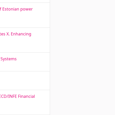
f Estonian power
tes X. Enhancing
e Systems
ECD/INFE Financial