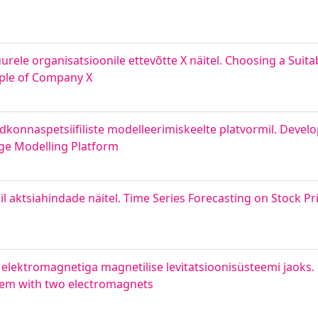
rele organisatsioonile ettevõtte X näitel. Choosing a Suitab
mple of Company X
dkonnaspetsiifiliste modelleerimiskeelte platvormil. Deve
ge Modelling Platform
 aktsiahindade näitel. Time Series Forecasting on Stock Pr
e elektromagnetiga magnetilise levitatsioonisüsteemi jaoks
stem with two electromagnets