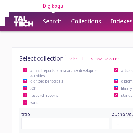
Digikogu
Search
Collections
Indexes
Select collection
select all
remove selection
annual reports of research & development
article
activities
digitized periodicals
diplom
IOP
library
research reports
standa
varia
title
author/s