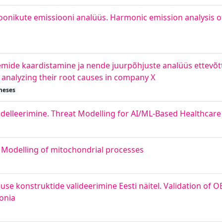
onikute emissiooni analüüs. Harmonic emission analysis o
mide kaardistamine ja nende juurpõhjuste analüüs ettevõt
nalyzing their root causes in company X
theses
elleerimine. Threat Modelling for AI/ML-Based Healthcar
 Modelling of mitochondrial processes
use konstruktide valideerimine Eesti näitel. Validation of O
tonia