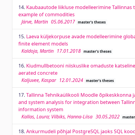
14.
Kaubaautode liikluse modelleerimine Tallinnas ta
example of commodities
Järve, Martin
05.06.2017
master's theses
15.
Laeva küljekorpuse avade modelleerimine globaa
finite element models
Kaldoja, Martin
17.01.2018
master's theses
16.
Kiudmullbetooni niiskuslike omaduste katseline 
aerated concrete
Kaljuvee, Kaspar
12.01.2024
master's theses
17.
Tallinna Tehnikaülikooli Moodle õpikeskkonna ja
and system analysis for integration between Tall
information system
Kallas, Laura; Vilbiks, Hanna-Liisa
30.05.2022
master
18.
Ankurmudeli põhjal PostgreSQL jaoks SQL kood