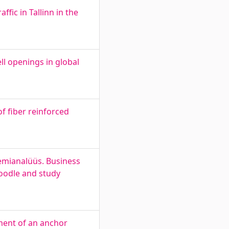
fic in Tallinn in the
ll openings in global
f fiber reinforced
eemianalüüs. Business
oodle and study
ment of an anchor