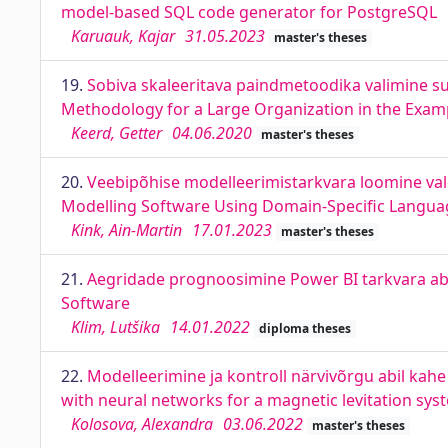
model-based SQL code generator for PostgreSQL
Karuauk, Kajar
31.05.2023
master's theses
19.
Sobiva skaleeritava paindmetoodika valimine suu
Methodology for a Large Organization in the Exa
Keerd, Getter
04.06.2020
master's theses
20.
Veebipõhise modelleerimistarkvara loomine val
Modelling Software Using Domain-Specific Langua
Kink, Ain-Martin
17.01.2023
master's theses
21.
Aegridade prognoosimine Power BI tarkvara abil
Software
Klim, Lutšika
14.01.2022
diploma theses
22.
Modelleerimine ja kontroll närvivõrgu abil kah
with neural networks for a magnetic levitation sy
Kolosova, Alexandra
03.06.2022
master's theses