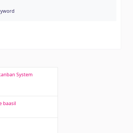
keyword
-kanban System
 baasil