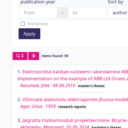
publication year
Sort by
-
find full texts
Apply
items found: 59
1.
Elektroonilise kanban-süsteemi rakendamine ABB
Implementation on the example of ABB Ltd Drives
Aasumäe, Jette
08.06.2016
master's theses
2.
Võimsate alalisvoolu elektriajamite jõuosa mode
Agur, Ustus
1959
research reports
3.
Jalgratta matkamooduli projekteerimine. Bicycl
Akhmedov, Magomed
05.06.2024
bachelor's theses