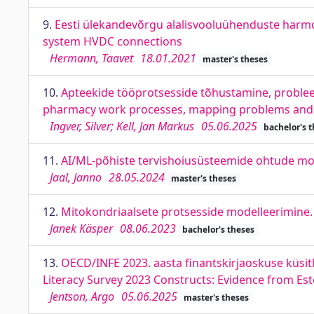
9.
Eesti ülekandevõrgu alalisvooluühenduste harmo
system HVDC connections
Hermann, Taavet
18.01.2021
master's theses
10.
Apteekide tööprotsesside tõhustamine, problee
pharmacy work processes, mapping problems and a
Ingver, Silver; Kell, Jan Markus
05.06.2025
bachelor's 
11.
AI/ML-põhiste tervishoiusüsteemide ohtude mod
Jaal, Janno
28.05.2024
master's theses
12.
Mitokondriaalsete protsesside modelleerimine.
Janek Käsper
08.06.2023
bachelor's theses
13.
OECD/INFE 2023. aasta finantskirjaoskuse küsitl
Literacy Survey 2023 Constructs: Evidence from Es
Jentson, Argo
05.06.2025
master's theses