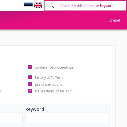
Intranet
conference proceedings
history of TalTech
pre-dissertations
s
transactions of TalTech
keyword