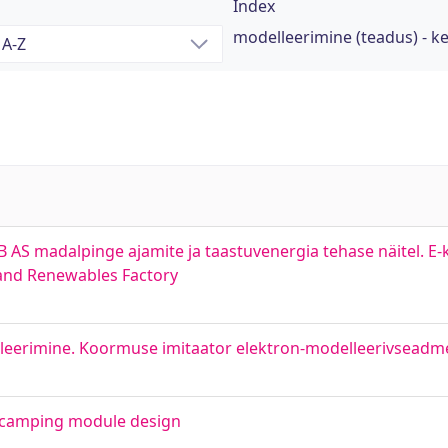
Index
modelleerimine (teadus) - 
 AS madalpinge ajamite ja taastuvenergia tehase näitel. E
 and Renewables Factory
lleerimine. Koormuse imitaator elektron-modelleerivseadme
e camping module design