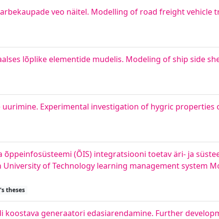
rbekaupade veo näitel. Modelling of road freight vehicle traf
lses lõplike elementide mudelis. Modeling of ship side she
uurimine. Experimental investigation of hygric properties o
 õppeinfosüsteemi (ÕIS) integratsiooni toetav äri- ja süst
inn University of Technology learning management system M
's theses
i koostava generaatori edasiarendamine. Further develop