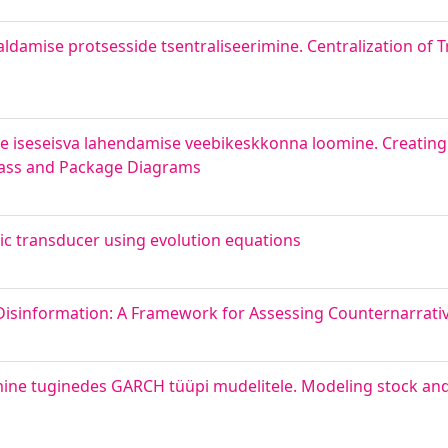
ldamise protsesside tsentraliseerimine. Centralization of 
te iseseisva lahendamise veebikeskkonna loomine. Creatin
Class and Package Diagrams
nic transducer using evolution equations
. Disinformation: A Framework for Assessing Counternarrativ
imine tuginedes GARCH tüüpi mudelitele. Modeling stock an