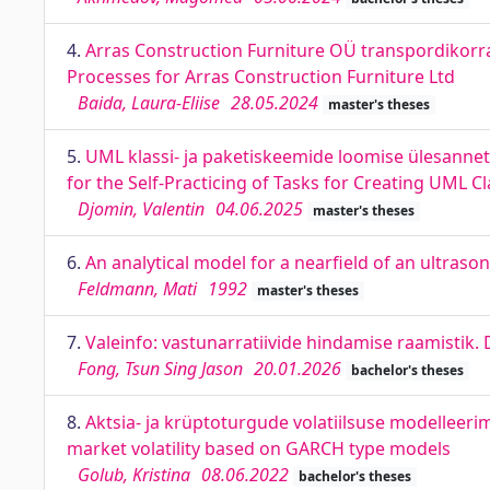
4.
Arras Construction Furniture OÜ transpordikorra
Processes for Arras Construction Furniture Ltd
Baida, Laura-Eliise
28.05.2024
master's theses
5.
UML klassi- ja paketiskeemide loomise ülesanne
for the Self-Practicing of Tasks for Creating UML 
Djomin, Valentin
04.06.2025
master's theses
6.
An analytical model for a nearfield of an ultraso
Feldmann, Mati
1992
master's theses
7.
Valeinfo: vastunarratiivide hindamise raamistik
Fong, Tsun Sing Jason
20.01.2026
bachelor's theses
8.
Aktsia- ja krüptoturgude volatiilsuse modelleer
market volatility based on GARCH type models
Golub, Kristina
08.06.2022
bachelor's theses