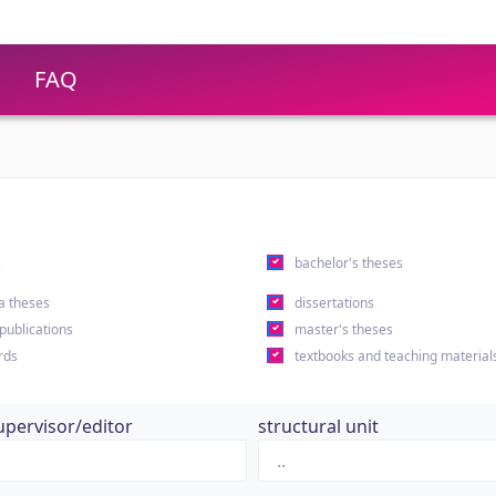
FAQ
s
bachelor's theses
a theses
dissertations
 publications
master's theses
rds
textbooks and teaching material
upervisor/editor
structural unit