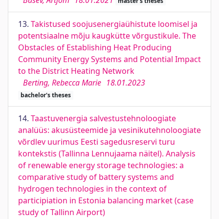
Bašev, Artjom
18.01.2021
master's theses
13.
Takistused soojusenergiaühistute loomisel ja
potentsiaalne mõju kaugkütte võrgustikule. The
Obstacles of Establishing Heat Producing
Community Energy Systems and Potential Impact
to the District Heating Network
Berting, Rebecca Marie
18.01.2023
bachelor's theses
14.
Taastuvenergia salvestustehnoloogiate
analüüs: akusüsteemide ja vesinikutehnoloogiate
võrdlev uurimus Eesti sagedusreservi turu
kontekstis (Tallinna Lennujaama näitel). Analysis
of renewable energy storage technologies: a
comparative study of battery systems and
hydrogen technologies in the context of
participiation in Estonia balancing market (case
study of Tallinn Airport)