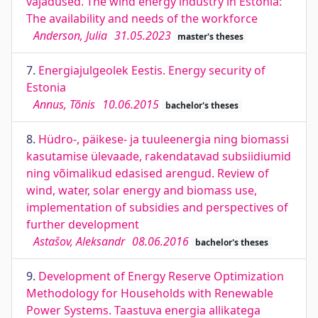
vajadused. The wind energy industry in Estonia:
The availability and needs of the workforce
Anderson, Julia
31.05.2023
master's theses
7.
Energiajulgeolek Eestis. Energy security of
Estonia
Annus, Tõnis
10.06.2015
bachelor's theses
8.
Hüdro-, päikese- ja tuuleenergia ning biomassi
kasutamise ülevaade, rakendatavad subsiidiumid
ning võimalikud edasised arengud. Review of
wind, water, solar energy and biomass use,
implementation of subsidies and perspectives of
further development
Astašov, Aleksandr
08.06.2016
bachelor's theses
9.
Development of Energy Reserve Optimization
Methodology for Households with Renewable
Power Systems. Taastuva energia allikatega