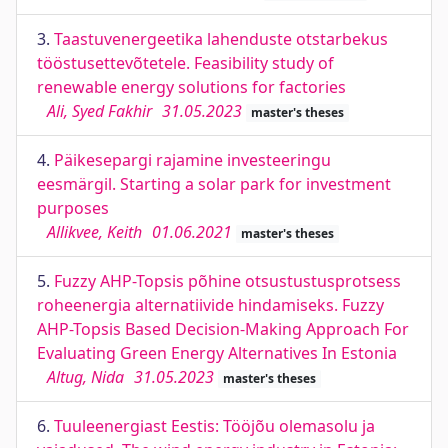
3.
Taastuvenergeetika lahenduste otstarbekus
tööstusettevõtetele. Feasibility study of
renewable energy solutions for factories
Ali, Syed Fakhir
31.05.2023
master's theses
4.
Päikesepargi rajamine investeeringu
eesmärgil. Starting a solar park for investment
purposes
Allikvee, Keith
01.06.2021
master's theses
5.
Fuzzy AHP-Topsis põhine otsustustusprotsess
roheenergia alternatiivide hindamiseks. Fuzzy
AHP-Topsis Based Decision-Making Approach For
Evaluating Green Energy Alternatives In Estonia
Altug, Nida
31.05.2023
master's theses
6.
Tuuleenergiast Eestis: Tööjõu olemasolu ja