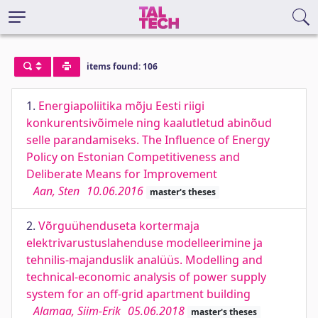
items found: 106
1.
Energiapoliitika mõju Eesti riigi
konkurentsivõimele ning kaalutletud abinõud
selle parandamiseks. The Influence of Energy
Policy on Estonian Competitiveness and
Deliberate Means for Improvement
Aan, Sten
10.06.2016
master's theses
2.
Võrguühenduseta kortermaja
elektrivarustuslahenduse modelleerimine ja
tehnilis-majanduslik analüüs. Modelling and
technical-economic analysis of power supply
system for an off-grid apartment building
Alamaa, Siim-Erik
05.06.2018
master's theses