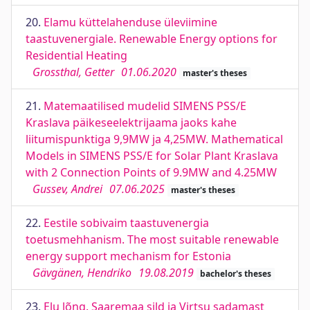
20.
Elamu küttelahenduse üleviimine
taastuvenergiale. Renewable Energy options for
Residential Heating
Grossthal, Getter
01.06.2020
master's theses
21.
Matemaatilised mudelid SIMENS PSS/E
Kraslava päikeseelektrijaama jaoks kahe
liitumispunktiga 9,9MW ja 4,25MW. Mathematical
Models in SIMENS PSS/E for Solar Plant Kraslava
with 2 Connection Points of 9.9MW and 4.25MW
Gussev, Andrei
07.06.2025
master's theses
22.
Eestile sobivaim taastuvenergia
toetusmehhanism. The most suitable renewable
energy support mechanism for Estonia
Gävgänen, Hendriko
19.08.2019
bachelor's theses
23.
Elu lõng. Saaremaa sild ja Virtsu sadamast