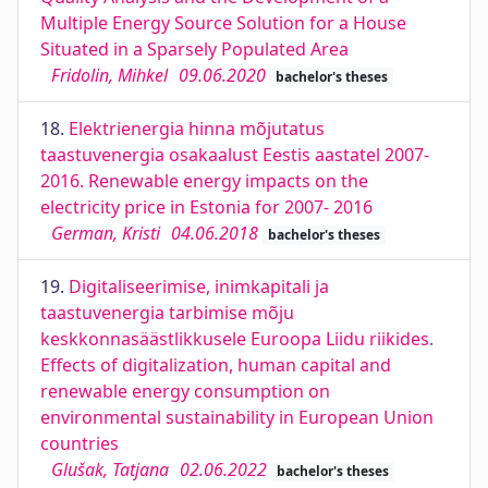
Multiple Energy Source Solution for a House
Situated in a Sparsely Populated Area
Fridolin, Mihkel
09.06.2020
bachelor's theses
18.
Elektrienergia hinna mõjutatus
taastuvenergia osakaalust Eestis aastatel 2007-
2016. Renewable energy impacts on the
electricity price in Estonia for 2007- 2016
German, Kristi
04.06.2018
bachelor's theses
19.
Digitaliseerimise, inimkapitali ja
taastuvenergia tarbimise mõju
keskkonnasäästlikkusele Euroopa Liidu riikides.
Effects of digitalization, human capital and
renewable energy consumption on
environmental sustainability in European Union
countries
Glušak, Tatjana
02.06.2022
bachelor's theses