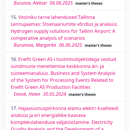
Burunov, Aleksei
06.06.2025
master's theses
15.
Vesiniku tarne lahendused Tallinna
Lennujaamas: Stsenaariumite võrdlus ja analüüs.
Hydrogen supply solutions for Tallinn Airport: A
comperative analysis of scenarios
Burunova, Margarita
06.06.2025
master's theses
16.
Enefit Green AS-i tootmisobjektidega seotud
sündmuste menetlemise keskkonna äri- ja
süsteemianalüüs. Business and System Analysis
of the System for Processing Events Related to
Enefit Green AS Production Facilities
Ennok, Helen
30.05.2024
master's theses
17.
Hajaasustuspiirkonna elamu elektri kvaliteedi
analüüs ja eri energialiike kaasava
komplekslahenduse väljatöötamine. Electricity
Quality Analysis and the Development of a