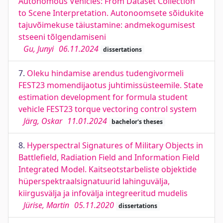
Autonomous Vehicles: From Dataset Collection
to Scene Interpretation. Autonoomsete sõidukite
tajuvõimekuse täiustamine: andmekogumisest
stseeni tõlgendamiseni
Gu, Junyi
06.11.2024
dissertations
7.
Oleku hindamise arendus tudengivormeli
FEST23 momendijaotus juhtimissüsteemile. State
estimation development for formula student
vehicle FEST23 torque vectoring control system
Järg, Oskar
11.01.2024
bachelor's theses
8.
Hyperspectral Signatures of Military Objects in
Battlefield, Radiation Field and Information Field
Integrated Model. Kaitseotstarbeliste objektide
hüperspektraalsignatuurid lahinguvälja,
kiirgusvälja ja infovälja integreeritud mudelis
Jürise, Martin
05.11.2020
dissertations