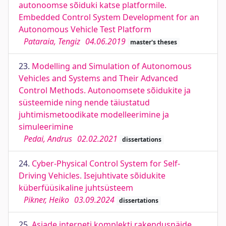
autonoomse sõiduki katse platformile.
Embedded Control System Development for an
Autonomous Vehicle Test Platform
Pataraia, Tengiz
04.06.2019
master's theses
23.
Modelling and Simulation of Autonomous
Vehicles and Systems and Their Advanced
Control Methods. Autonoomsete sõidukite ja
süsteemide ning nende täiustatud
juhtimismetoodikate modelleerimine ja
simuleerimine
Pedai, Andrus
02.02.2021
dissertations
24.
Cyber-Physical Control System for Self-
Driving Vehicles. Isejuhtivate sõidukite
küberfüüsikaline juhtsüsteem
Pikner, Heiko
03.09.2024
dissertations
25.
Asjade interneti komplekti rakendusnäide