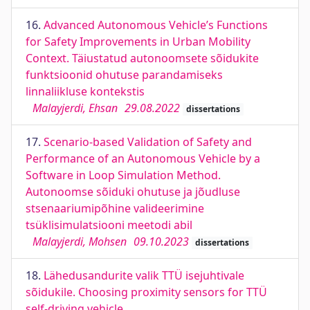
16.
Advanced Autonomous Vehicle’s Functions
for Safety Improvements in Urban Mobility
Context. Täiustatud autonoomsete sõidukite
funktsioonid ohutuse parandamiseks
linnaliikluse kontekstis
Malayjerdi, Ehsan
29.08.2022
dissertations
17.
Scenario-based Validation of Safety and
Performance of an Autonomous Vehicle by a
Software in Loop Simulation Method.
Autonoomse sõiduki ohutuse ja jõudluse
stsenaariumipõhine valideerimine
tsüklisimulatsiooni meetodi abil
Malayjerdi, Mohsen
09.10.2023
dissertations
18.
Lähedusandurite valik TTÜ isejuhtivale
sõidukile. Choosing proximity sensors for TTÜ
self-driving vehicle