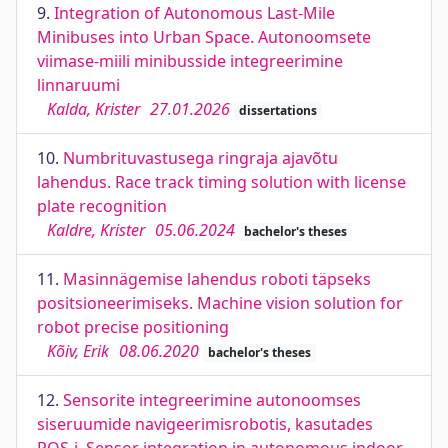
9.
Integration of Autonomous Last-Mile
Minibuses into Urban Space. Autonoomsete
viimase-miili minibusside integreerimine
linnaruumi
Kalda, Krister
27.01.2026
dissertations
10.
Numbrituvastusega ringraja ajavõtu
lahendus. Race track timing solution with license
plate recognition
Kaldre, Krister
05.06.2024
bachelor's theses
11.
Masinnägemise lahendus roboti täpseks
positsioneerimiseks. Machine vision solution for
robot precise positioning
Kõiv, Erik
08.06.2020
bachelor's theses
12.
Sensorite integreerimine autonoomses
siseruumide navigeerimisrobotis, kasutades