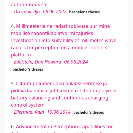
autonomous car
Drozdov, Ilja
06.06.2022
bachelor's theses
4.
Millimeeterlaine radari sobivuse uurimine
mobiilse robootikaplatvormi tajuriks.
Investigation into suitability of millimeter-wave
radars for perception on a mobile robotics
platform
Edelstein, Dan Howard
06.06.2024
bachelor's theses
5.
Liitium-polümeer aku balansseerimise ja
pideva laadimise juhtsüsteem. Lithium-polymer
battery balancing and continuous charging
control system
Ellermaa, Rain
10.06.2014
bachelor's theses
6.
Advancement in Perception Capabilities for