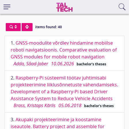
items found: 40
1.
GNSS-moodulite võrdlev hindamine mobiilse
roboti navigatsioonis. Comparative evaluation of
GNSS modules for mobile robot navigation
Adda, Sâad-Jaber
10.06.2026
bachelor's theses
2.
Raspberry-Pi süsteemil töötav juhtimisabi
projekteerimine liiklusõnnetuste vähendamiseks.
Development of a Raspberry-Pi based Driver
Assistance System to Reduce Vehicle Accidents
Brass, Kristaps Kārlis
05.06.2018
bachelor's theses
3.
Akupaki projekteerimine ja koostamine
iseautole. Battery project and assemble for