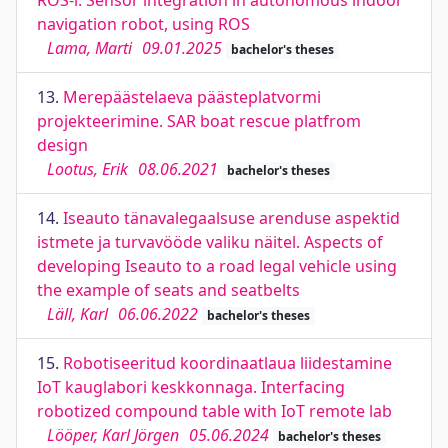
ROS-i. Sensor integration in autonomous indoor
navigation robot, using ROS
Lama, Marti
09.01.2025
bachelor's theses
13.
Merepäästelaeva päästeplatvormi
projekteerimine. SAR boat rescue platfrom
design
Lootus, Erik
08.06.2021
bachelor's theses
14.
Iseauto tänavalegaalsuse arenduse aspektid
istmete ja turvavööde valiku näitel. Aspects of
developing Iseauto to a road legal vehicle using
the example of seats and seatbelts
Läll, Karl
06.06.2022
bachelor's theses
15.
Robotiseeritud koordinaatlaua liidestamine
IoT kauglabori keskkonnaga. Interfacing
robotized compound table with IoT remote lab
Lööper, Karl Jörgen
05.06.2024
bachelor's theses