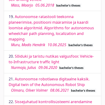
Mass, Maarjo
05.06.2018
bachelor's theses
19.
Autonoomse ratastooli teekonna
planeerimise, positiooni määramise ja kaardi
loomise algoritmid. Algorithms for autonomous
wheelchair path planning, localization and
mapping
Muru, Madis Hendrik
10.06.2025
bachelor's theses
20.
Sõiduki ja taristu nutikas valgusfoor. Vehicle-
to-Infrastructure traffic light
Nurmoja, Julius
09.06.2020
bachelor's theses
21.
Autonoomse robotlaeva digitaalne kaksik.
Digital twin of the Autonomous Robot Ship
Olmaru, Oliver Volmer
08.06.2021
bachelor's theses
22.
Sissejuhatud kontrollisüsteemi arendamine