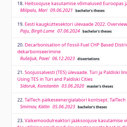
18.
Heitsoojuse kasutamise võimalused Euroopas ja
Miilpalu, Mari
09.06.2021
bachelor's theses
19.
Eesti kaugküttesektori ülevaade 2022. Overview 
Paju, Birgit-Lume
07.06.2024
bachelor's theses
20.
Decarbonisation of Fossil-Fuel CHP Based Distr
dekarboniseerimine
Rušeljuk, Pavel
06.12.2023
dissertations
21.
Soojussalvesti (TES) ülevaade. Türi ja Paldiski 
Using TES in Türi and Paldiski Cities
Sidoruk, Konstantin
03.06.2020
master's theses
22.
TalTech päikeseenergialabori kontsept. TalTech
Smirnov, Kätlin
05.06.2023
bachelor's theses
23.
Väikemoodulreaktori jääksoojuse kasutamise v