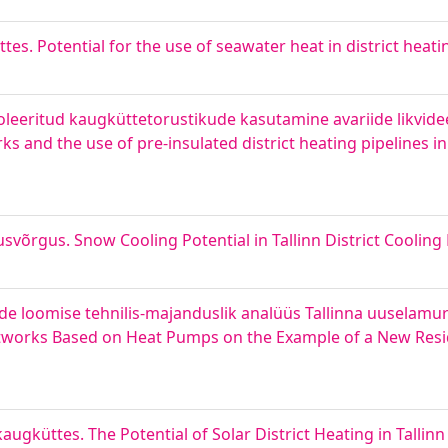
s. Potential for the use of seawater heat in district heati
leeritud kaugküttetorustikude kasutamine avariide likvidee
s and the use of pre-insulated district heating pipelines in
svõrgus. Snow Cooling Potential in Tallinn District Coolin
loomise tehnilis-majanduslik analüüs Tallinna uuselamura
etworks Based on Heat Pumps on the Example of a New Reside
gküttes. The Potential of Solar District Heating in Tallinn