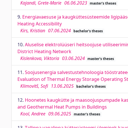
Kajandi, Grete-Marie
06.06.2023
master's theses
9.
Energiavaesuse ja kaugküttesüsteemide ligipääse
Heating Accessibility
Kirs, Kristian
07.06.2024
bachelor's theses
10.
Aluselise elektrolüüseri heitsoojuse utiliseerim
District Heating Network
Kislenkova, Viktoria
03.06.2024
master's theses
11.
Soojusenergia salvestustehnoloogia tööstrate
Evaluation of Thermal Energy Storage Operating Str
Klimovitš, Sofi
13.06.2025
bachelor's theses
12.
Hoonetes kaugkütte ja maasoojuspumpade kasut
and Geothermal Heat Pumps in Buildings
Kool, Andree
09.06.2025
master's theses
13.
Tallinna vanalinna küttesüsteemi üleminek kaug