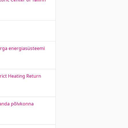
arga energiasüsteemi
rict Heating Return
ljanda põlvkonna