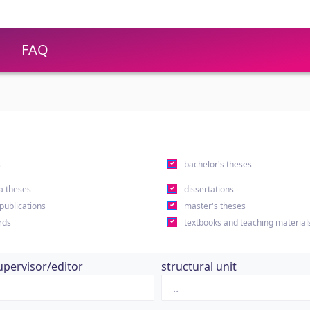
FAQ
s
bachelor's theses
a theses
dissertations
 publications
master's theses
rds
textbooks and teaching material
upervisor/editor
structural unit