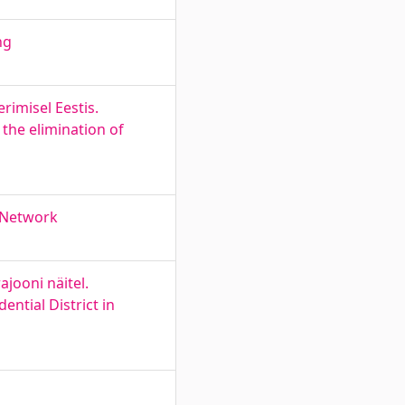
ng
rimisel Eestis.
 the elimination of
g Network
jooni näitel.
ntial District in