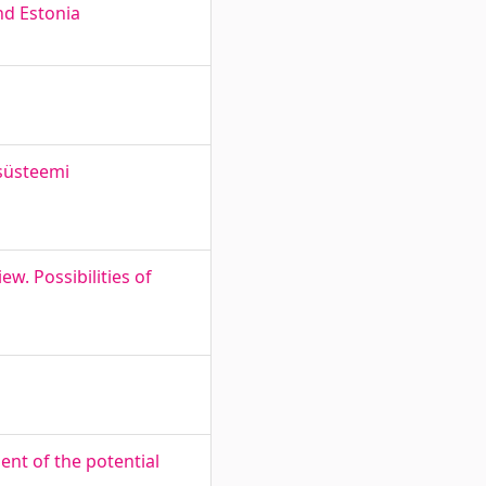
nd Estonia
esüsteemi
w. Possibilities of
nt of the potential