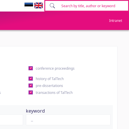
Intranet
conference proceedings
history of TalTech
pre-dissertations
s
transactions of TalTech
keyword