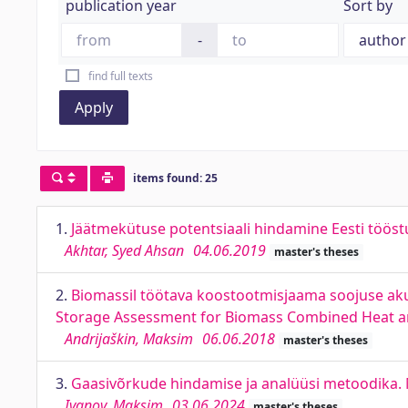
publication year
Sort by
-
find full texts
Apply
items found: 25
1.
Jäätmekütuse potentsiaali hindamine Eesti tööst
Akhtar, Syed Ahsan
04.06.2019
master's theses
2.
Biomassil töötava koostootmisjaama soojuse ak
Storage Assessment for Biomass Combined Heat a
Andrijaškin, Maksim
06.06.2018
master's theses
3.
Gaasivõrkude hindamise ja analüüsi metoodika.
Ivanov, Maksim
03.06.2024
master's theses