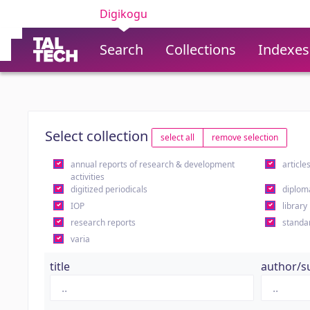
Digikogu
Search
Collections
Indexes
Select collection
select all
remove selection
annual reports of research & development
article
activities
digitized periodicals
diplom
IOP
library
research reports
standa
varia
title
author/s