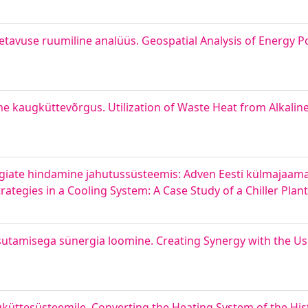
tavuse ruumiline analüüs. Geospatial Analysis of Energy Po
ine kaugküttevõrgus. Utilization of Waste Heat from Alkaline
egiate hindamine jahutussüsteemis: Adven Eesti külmajaam
ategies in a Cooling System: A Case Study of a Chiller Plan
amisega sünergia loomine. Creating Synergy with the Use 
küttesüsteemile. Converting the Heating System of the Histo