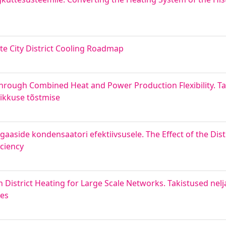
te City District Cooling Roadmap
hrough Combined Heat and Power Production Flexibility. T
likkuse tõstmise
aaside kondensaatori efektiivsusele. The Effect of the Dist
ciency
 District Heating for Large Scale Networks. Takistused ne
des