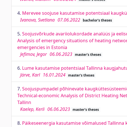
4.
Merevee soojuse kasutamise potentsiaal kaugkütte
Ivanova, Svetlana
07.06.2022
bachelor's theses
5.
Soojusvõrkude avariiolukordade analüüs ja eeliso
Analysis of emergency situations of heating network
emergencies in Estonia
Jefimov, Jegor
06.06.2023
master's theses
6.
Lume kasutamise potentsiaal Tallinna kaugjahutu
Järve, Karl
16.01.2024
master's theses
7.
Soojuspumpadel põhinevate kaugküttesüsteemide 
Technical-economic Analysis of District Heating N
Tallinn
Kaelep, Kerli
06.06.2023
master's theses
8.
Päikeseenergia kasutamise võimalused Tallinna kau