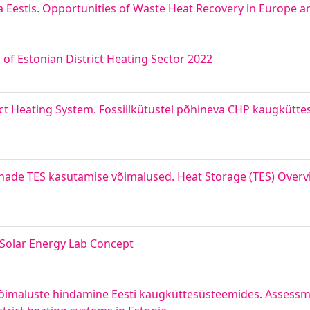
 Eestis. Opportunities of Waste Heat Recovery in Europe a
of Estonian District Heating Sector 2022
ict Heating System. Fossiilkütustel põhineva CHP kaugkütt
linnade TES kasutamise võimalused. Heat Storage (TES) Overvie
 Solar Energy Lab Concept
õimaluste hindamine Eesti kaugküttesüsteemides. Assessme