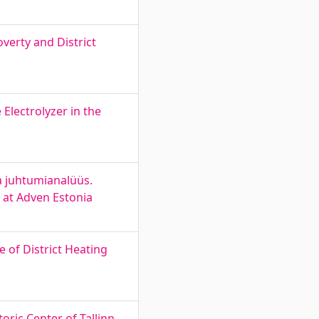
verty and District
 Electrolyzer in the
a juhtumianalüüs.
t at Adven Estonia
of District Heating
ric Center of Tallinn