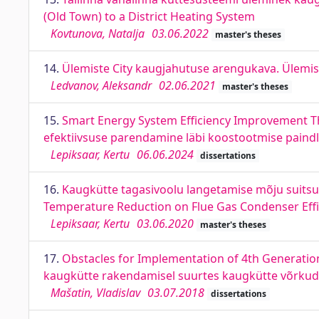
(Old Town) to a District Heating System
Kovtunova, Natalja
03.06.2022
master's theses
14.
Ülemiste City kaugjahutuse arengukava. Ülemis
Ledvanov, Aleksandr
02.06.2021
master's theses
15.
Smart Energy System Efficiency Improvement T
efektiivsuse parendamine läbi koostootmise paind
Lepiksaar, Kertu
06.06.2024
dissertations
16.
Kaugkütte tagasivoolu langetamise mõju suitsug
Temperature Reduction on Flue Gas Condenser Effi
Lepiksaar, Kertu
03.06.2020
master's theses
17.
Obstacles for Implementation of 4th Generation
kaugkütte rakendamisel suurtes kaugkütte võrku
Mašatin, Vladislav
03.07.2018
dissertations