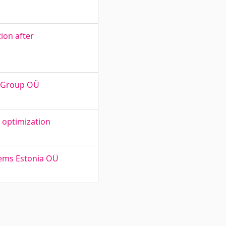
ion after
n Group OÜ
 optimization
tems Estonia OÜ