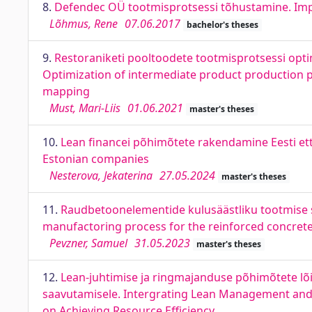
8.
Defendec OÜ tootmisprotsessi tõhustamine. Imp
Lõhmus, Rene
07.06.2017
bachelor's theses
9.
Restoraniketi pooltoodete tootmisprotsessi opti
Optimization of intermediate product production pr
mapping
Must, Mari-Liis
01.06.2021
master's theses
10.
Lean financei põhimõtete rakendamine Eesti ett
Estonian companies
Nesterova, Jekaterina
27.05.2024
master's theses
11.
Raudbetoonelementide kulusäästliku tootmise s
manufactoring process for the reinforced concrete 
Pevzner, Samuel
31.05.2023
master's theses
12.
Lean-juhtimise ja ringmajanduse põhimõtete lõ
saavutamisele. Intergrating Lean Management and 
on Achieving Resource Efficiency