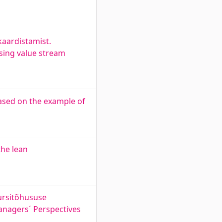
kaardistamist.
using value stream
based on the example of
the lean
ursitõhususe
anagers´ Perspectives