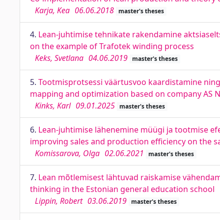
Karja, Kea
06.06.2018
master's theses
4.
Lean-juhtimise tehnikate rakendamine aktsiasel
on the example of Trafotek winding process
Keks, Svetlana
04.06.2019
master's theses
5.
Tootmisprotsessi väärtusvoo kaardistamine ning
mapping and optimization based on company AS 
Kinks, Karl
09.01.2025
master's theses
6.
Lean-juhtimise lähenemine müügi ja tootmise efe
improving sales and production efficiency on the 
Komissarova, Olga
02.06.2021
master's theses
7.
Lean mõtlemisest lähtuvad raiskamise vähendami
thinking in the Estonian general education school
Lippin, Robert
03.06.2019
master's theses