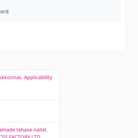
word
kkonnas. Applicability
amade tehase näitel.
B CSS FACTORY LTD