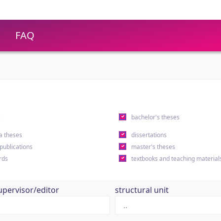
FAQ
s
bachelor's theses
a theses
dissertations
 publications
master's theses
rds
textbooks and teaching material
upervisor/editor
structural unit