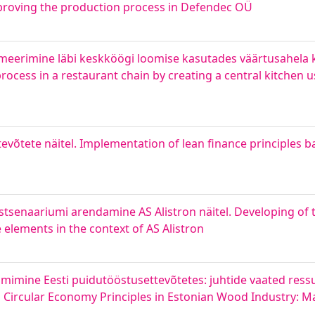
roving the production process in Defendec OÜ
meerimine läbi keskköögi loomise kasutades väärtusahela 
ocess in a restaurant chain by creating a central kitchen 
evõtete näitel. Implementation of lean finance principles 
tsenaariumi arendamine AS Alistron näitel. Developing of 
elements in the context of AS Alistron
imimine Eesti puidutööstusettevõtetes: juhtide vaated ress
Circular Economy Principles in Estonian Wood Industry: M