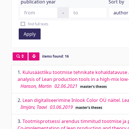
publication year
Sort by
-
find full texts
Apply
items found: 16
1.
Kulusäästliku tootmise tehnikate kohaldatavuse
analysis of Lean production tools in a high-mix l
Hanson, Martin
02.06.2021
master's theses
2.
Lean digitaliseerimine Inlook Color OÜ näitel. Le
Ilmjärv, Taavi
03.06.2019
master's theses
3.
Tootmisprotsessi arendus timmitud tootmise ja 
Co-implementation of lean production and theory 