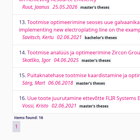
Ruut, Jaanus
25.05.2026
master's theses
13.
Tootmise optimeerimine seoses uue galvaanikal
implementing new electroplating line on the exam
Savitsch, Kertu
02.06.2021
bachelor's theses
14.
Tootmise analüüs ja optimeerimine Zircon Grou
Skatško, Igor
04.06.2025
master's theses
15.
Puitaknatehase tootmise kaardistamine ja opt
Särg, Mart
06.06.2018
master's theses
16.
Uue toote juurutamine ettevõtte FLIR Systems 
Vossi, Kristo
02.06.2021
master's theses
items found: 16
1