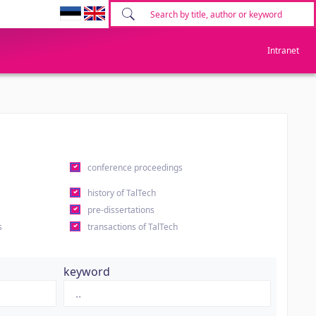
Intranet
conference proceedings
history of TalTech
pre-dissertations
s
transactions of TalTech
keyword