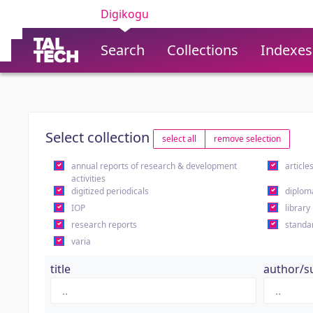
Digikogu
Search
Collections
Indexes
Select collection
select all
remove selection
annual reports of research & development
article
activities
digitized periodicals
diplom
IOP
library
research reports
standa
varia
title
author/s