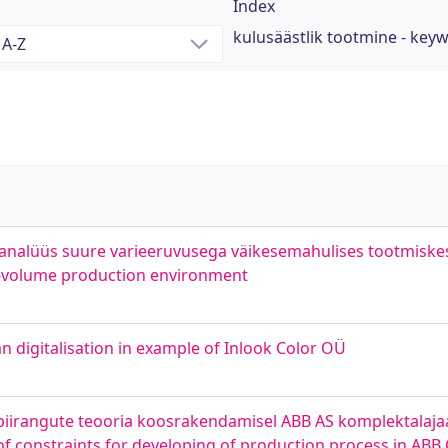
Index
kulusäästlik tootmine - key
 analüüs suure varieeruvusega väikesemahulises tootmiskes
ow-volume production environment
an digitalisation in example of Inlook Color OÜ
piirangute teooria koosrakendamisel ABB AS komplektalaja
of constraints for developing of production process in AB