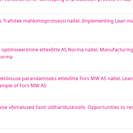
ts Trafotek mähkimisprotsessi näitel. Implementing Lean
 optimiseerimine ettevõtte AS Norma näitel. Manufacturin
Norma
ktiivsuse parandamiseks ettevõtte Fors MW AS näitel. Lea
sample of Fors MW AS
se võimalused Eesti üldhariduskoolis. Opportunities to re