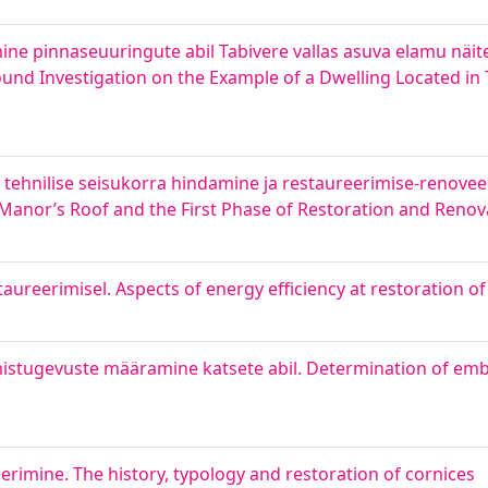
mine pinnaseuuringute abil Tabivere vallas asuva elamu näite
d Investigation on the Example of a Dwelling Located in 
ehnilise seisukorra hindamine ja restaureerimise-renovee
 Manor’s Roof and the First Phase of Restoration and Renov
ureerimisel. Aspects of energy efficiency at restoration 
umistugevuste määramine katsete abil. Determination of e
erimine. The history, typology and restoration of cornices