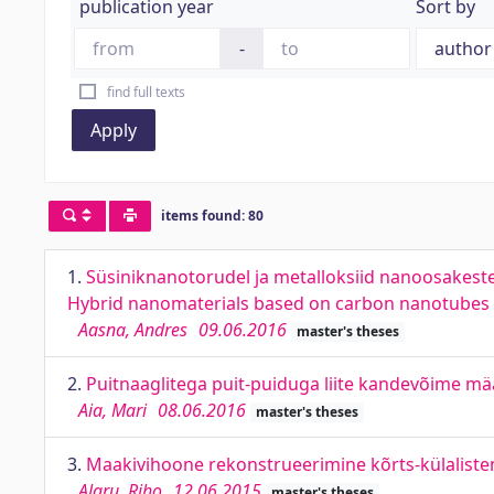
publication year
Sort by
-
find full texts
Apply
items found: 80
1.
Süsiniknanotorudel ja metalloksiid nanoosakest
Hybrid nanomaterials based on carbon nanotubes a
Aasna, Andres
09.06.2016
master's theses
2.
Puitnaaglitega puit-puiduga liite kandevõime mä
Aia, Mari
08.06.2016
master's theses
3.
Maakivihoone rekonstrueerimine kõrts-külaliste
Alaru, Riho
12.06.2015
master's theses