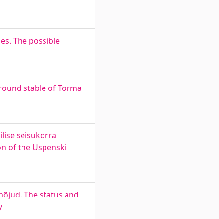
des. The possible
 round stable of Torma
ilise seisukorra
ion of the Uspenski
õjud. The status and
y