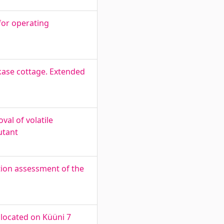
for operating
kase cottage. Extended
al of volatile
utant
tion assessment of the
 located on Küüni 7