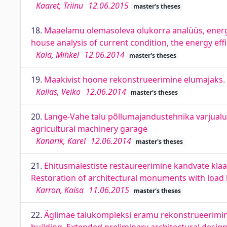
Kaaret, Triinu
12.06.2015
master's theses
18.
Maaelamu olemasoleva olukorra analüüs, ener
house analysis of current condition, the energy eff
Kala, Mihkel
12.06.2014
master's theses
19.
Maakivist hoone rekonstrueerimine elumajaks. R
Kallas, Veiko
12.06.2014
master's theses
20.
Lange-Vahe talu põllumajandustehnika varjualu
agricultural machinery garage
Kanarik, Karel
12.06.2014
master's theses
21.
Ehitusmälestiste restaureerimine kandvate klaa
Restoration of architectural monuments with load 
Karron, Kaisa
11.06.2015
master's theses
22.
Äglimäe talukompleksi eramu rekonstrueerimine.