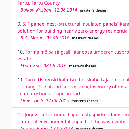
Tartu, Tartu County
Baikov, Kristian
12.06.2014
master's theses
9.
SIP-paneelidest (structural insulated panels) kan
solution for building nearly zero-energy residentia
Bek, Martin
09.06.2016
master's theses
10.
Torma mõisa ringtalli lääneosa ümberehitusproj
estate
Eksin, Erki
08.06.2016
master's theses
11.
Tartu Uspenski kalmistu telliskabeli ajalooline ü
hinnang. The historical overview, inventory of deta
cemetery brick chapel in Tartu
Elmet, Heili
12.06.2015
master's theses
12.
Jõgeva ja Tartumaa hajaasustuspiirkondade re
potential environmental impact of the wastewater 
Erimäe, Karin
13.06.2014
master's theses