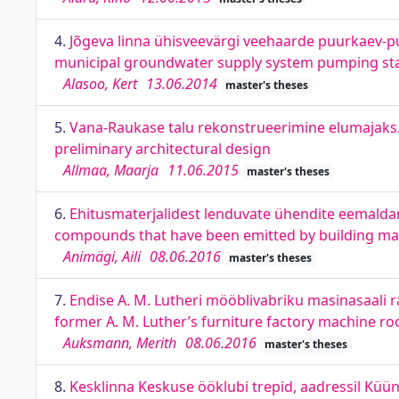
4.
Jõgeva linna ühisveevärgi veehaarde puurkaev-p
municipal groundwater supply system pumping sta
Alasoo, Kert
13.06.2014
master's theses
5.
Vana-Raukase talu rekonstrueerimine elumajaks.
preliminary architectural design
Allmaa, Maarja
11.06.2015
master's theses
6.
Ehitusmaterjalidest lenduvate ühendite eemalda
compounds that have been emitted by building mate
Animägi, Aili
08.06.2016
master's theses
7.
Endise A. M. Lutheri mööblivabriku masinasaali
former A. M. Luther’s furniture factory machine ro
Auksmann, Merith
08.06.2016
master's theses
8.
Kesklinna Keskuse ööklubi trepid, aadressil Küüni