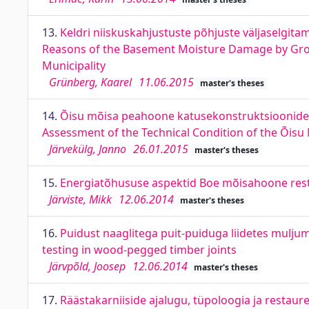
13.
Keldri niiskuskahjustuste põhjuste väljaselgita
Reasons of the Basement Moisture Damage by Groun
Municipality
Grünberg, Kaarel
11.06.2015
master's theses
14.
Õisu mõisa peahoone katusekonstruktsioonide t
Assessment of the Technical Condition of the Õisu
Järvekülg, Janno
26.01.2015
master's theses
15.
Energiatõhususe aspektid Boe mõisahoone resta
Järviste, Mikk
12.06.2014
master's theses
16.
Puidust naaglitega puit-puiduga liidetes mulj
testing in wood-pegged timber joints
Järvpõld, Joosep
12.06.2014
master's theses
17.
Räästakarniiside ajalugu, tüpoloogia ja restaure