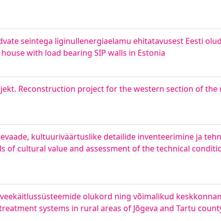
dvate seintega liginullenergiaelamu ehitatavusest Eesti olu
l house with load bearing SIP walls in Estonia
ekt. Reconstruction project for the western section of the
levaade, kultuuriväärtuslike detailide inventeerimine ja tehn
ils of cultural value and assessment of the technical condit
oveekäitlussüsteemide olukord ning võimalikud keskkonnam
treatment systems in rural areas of Jõgeva and Tartu count