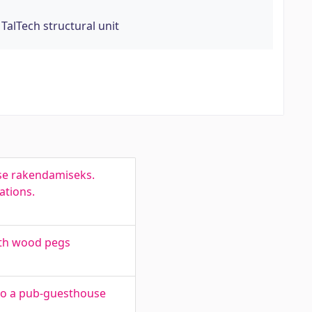
TalTech structural unit
se rakendamiseks.
ations.
ith wood pegs
nto a pub-guesthouse