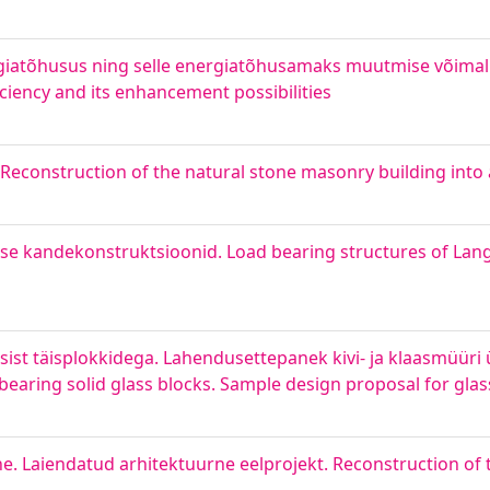
giatõhusus ning selle energiatõhusamaks muutmise võimal
iciency and its enhancement possibilities
econstruction of the natural stone masonry building into 
se kandekonstruktsioonid. Load bearing structures of Lan
sist täisplokkidega. Lahendusettepanek kivi- ja klaasmüür
bearing solid glass blocks. Sample design proposal for gla
 Laiendatud arhitektuurne eelprojekt. Reconstruction of t