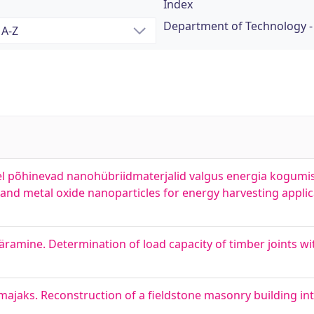
Index
Department of Technology - 
el põhinevad nanohübriidmaterjalid valgus energia kogumi
nd metal oxide nanoparticles for energy harvesting applic
äramine. Determination of load capacity of timber joints w
majaks. Reconstruction of a fieldstone masonry building i