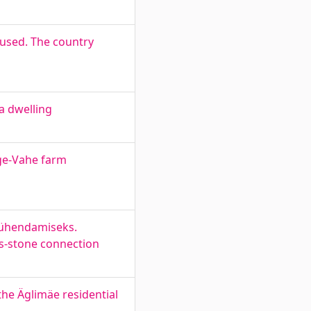
used. The country
a dwelling
ge-Vahe farm
i ühendamiseks.
ss-stone connection
he Äglimäe residential