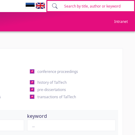
Intranet
conference proceedings
history of TalTech
pre-dissertations
s
transactions of TalTech
keyword