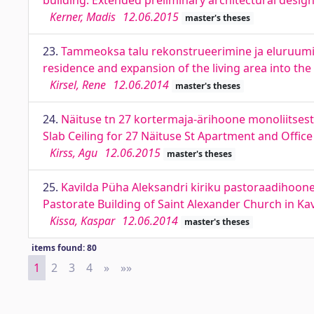
building. Extended preliminary architectural desig
Kerner, Madis
12.06.2015
master's theses
23.
Tammeoksa talu rekonstrueerimine ja eluruumi
residence and expansion of the living area into the
Kirsel, Rene
12.06.2014
master's theses
24.
Näituse tn 27 kortermaja-ärihoone monoliitses
Slab Ceiling for 27 Näituse St Apartment and Office
Kirss, Agu
12.06.2015
master's theses
25.
Kavilda Püha Aleksandri kiriku pastoraadihoone
Pastorate Building of Saint Alexander Church in Kav
Kissa, Kaspar
12.06.2014
master's theses
items found: 80
1
2
3
4
»
Next
»»
Last