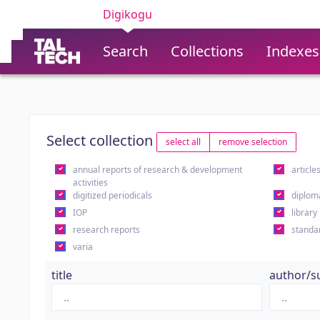
Digikogu
Search
Collections
Indexes
Select collection
select all
remove selection
annual reports of research & development
article
activities
digitized periodicals
diplom
IOP
library
research reports
standa
varia
title
author/s