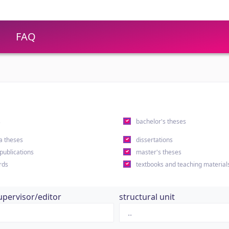
FAQ
s
bachelor's theses
a theses
dissertations
 publications
master's theses
rds
textbooks and teaching material
upervisor/editor
structural unit