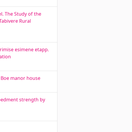
l. The Study of the
Tabivere Rural
rimise esimene etapp.
ation
of Boe manor house
mbedment strength by