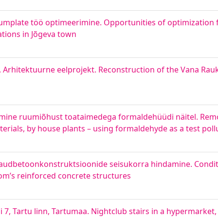
umplate töö optimeerimine. Opportunities of optimization 
tions in Jõgeva town
 Arhitektuurne eelprojekt. Reconstruction of the Vana Rau
mine ruumiõhust toataimedega formaldehüüdi näitel. Remov
rials, by house plants – using formaldehyde as a test poll
 raudbetoonkonstruktsioonide seisukorra hindamine. Condi
om’s reinforced concrete structures
 7, Tartu linn, Tartumaa. Nightclub stairs in a hypermarket,