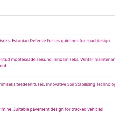
seks. Estonian Defence Forces guidlines for road design
eeritud mõõteseade seisundi hindamiseks. Winter maintena
ment
miseks teedeehituses. Innovative Soil Stabilising Technolo
imine. Suitable pavement design for tracked vehicles