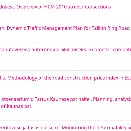
lusest. Overview of HCM 2010 street intersections
laan. Dynamic Traffic Management Plan for Tallinn Ring Road
mahutavusega autorongide liiklemiseks. Geometric compatib
s. Methodology of the road construction price index in Es
stsenaariumid Tartus Kaunase pst näitel. Planning, analysi
e of Kaunas pst
ritavuse ja tasasuse seire. Monitoring the deformability a