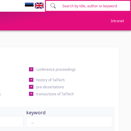
Intranet
conference proceedings
history of TalTech
pre-dissertations
s
transactions of TalTech
keyword