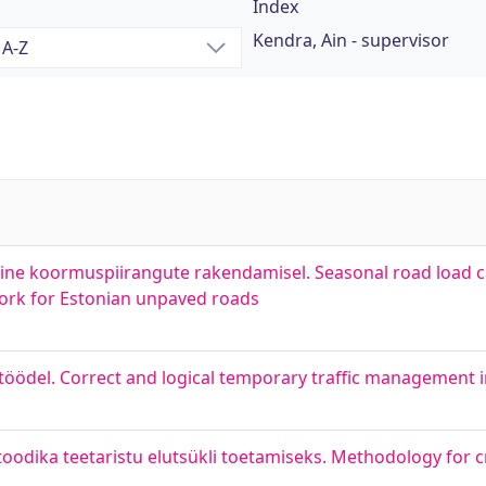
Index
Kendra, Ain - supervisor
ne koormuspiirangute rakendamisel. Seasonal road load c
work for Estonian unpaved roads
teetöödel. Correct and logical temporary traffic management
odika teetaristu elutsükli toetamiseks. Methodology for c