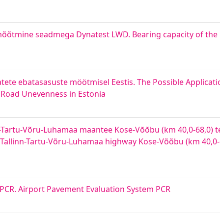
 mõõtmine seadmega Dynatest LWD. Bearing capacity of the
ete ebatasasuste möötmisel Eestis. The Possible Applicat
 Road Unevenness in Estonia
inn-Tartu-Võru-Luhamaa maantee Kose-Võõbu (km 40,0-68,0) te
63 Tallinn-Tartu-Võru-Luhamaa highway Kose-Võõbu (km 40,0-
m PCR. Airport Pavement Evaluation System PCR