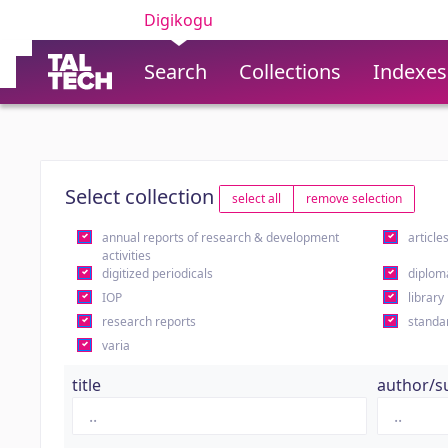
Digikogu
Search
Collections
Indexes
Select collection
select all
remove selection
annual reports of research & development
article
activities
digitized periodicals
diplom
IOP
library
research reports
standa
varia
title
author/s