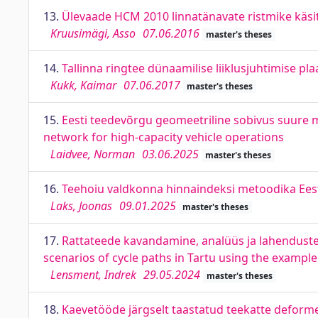
13.
Ülevaade HCM 2010 linnatänavate ristmike käsit
Kruusimägi, Asso
07.06.2016
master's theses
14.
Tallinna ringtee dünaamilise liiklusjuhtimise p
Kukk, Kaimar
07.06.2017
master's theses
15.
Eesti teedevõrgu geomeetriline sobivus suure 
network for high-capacity vehicle operations
Laidvee, Norman
03.06.2025
master's theses
16.
Teehoiu valdkonna hinnaindeksi metoodika Eesti
Laks, Joonas
09.01.2025
master's theses
17.
Rattateede kavandamine, analüüs ja lahenduste 
scenarios of cycle paths in Tartu using the exampl
Lensment, Indrek
29.05.2024
master's theses
18.
Kaevetööde järgselt taastatud teekatte deformee