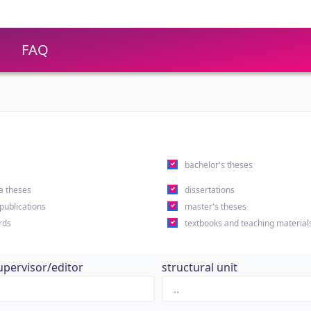
FAQ
s
bachelor's theses
a theses
dissertations
 publications
master's theses
rds
textbooks and teaching material
upervisor/editor
structural unit