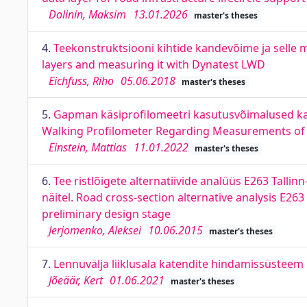
Dolinin, Maksim
13.01.2026
master's theses
4.
Teekonstruktsiooni kihtide kandevõime ja selle
layers and measuring it with Dynatest LWD
Eichfuss, Riho
05.06.2018
master's theses
5.
Gapman käsiprofilomeetri kasutusvõimalused kat
Walking Profilometer Regarding Measurements of
Einstein, Mattias
11.01.2022
master's theses
6.
Tee ristlõigete alternatiivide analüüs E263 Tall
näitel. Road cross-section alternative analysis E2
preliminary design stage
Jerjomenko, Aleksei
10.06.2015
master's theses
7.
Lennuvälja liiklusala katendite hindamissüstee
Jõeäär, Kert
01.06.2021
master's theses