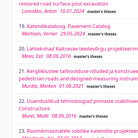
restored road surface post-excavation
Lomaško, Anton
10.01.2024
master's theses
19.
Katendikataloog. Pavement Catalog
Martisen, Verner
29.05.2024
master's theses
20.
Lähtekohad Kaitseväe teedevõrgu projekteerimi
Meier, Esti
08.06.2016
master's theses
21.
Kergliiklustee talihoolduse nõuded ja konstru
pedestrian roads and designed measuring instru
Murdla, Marken
01.06.2021
master's theses
22.
Uuenduslikud tehnoloogiad pinnaste stabiliseeri
Constructure
Murel, Madli
08.06.2016
master's theses
23.
Roomikmasinatele sobilike katendite projekteer