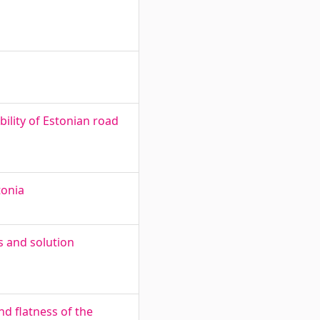
ility of Estonian road
tonia
s and solution
nd flatness of the