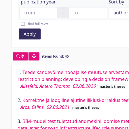
publication year
Sort by
-
find full texts
Apply
items found: 45
1.
Teede kandevõime hooajalise muutuse arvestami
restriction planning: developing a decision frame
Allesfeld, Antero Thomas
02.06.2026
master's theses
2.
Korrektne ja loogiline ajutine liikluskorraldus 
Aros, Celine
02.06.2021
master's theses
3.
BIM-mudelitest tuletatud andmekihi loomise meto
data layer for road infrastructure lifecircle support