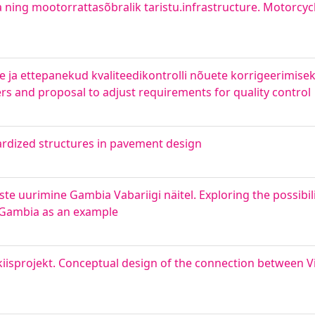
ning mootorrattasõbralik taristu.infrastructure. Motorcycle
ja ettepanekud kvaliteedikontrolli nõuete korrigeerimisek
rs and proposal to adjust requirements for quality control
ardized structures in pavement design
te uurimine Gambia Vabariigi näitel. Exploring the possibilit
f Gambia as an example
kiisprojekt. Conceptual design of the connection between V