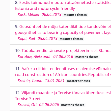
8.
Eestis toimunud mootorrattaõnnetuste statistika 
Estonia and motorcycle-friendly
Kask, Mihkel
06.06.2019
master's theses
9.
Geosünteetide mõju katendikihtide kandevõimele 
geosynthetics to bearing capacity of pavement laye
Kopti, Rait
05.06.2019
master's theses
10.
Tüüpkatendid tänavate projekteerimisel. Stand
Korobov, Aleksandr
07.06.2016
master's theses
11.
Aafrika riikide teedeehituses osalemise võimalus
road construction of African countries:Republic o
Kreinin, Tauno
13.01.2021
master's theses
12.
Viljandi maantee ja Tervise tänava ühenduse es
Tervise Street
Krusell, Ott
02.06.2026
master's theses