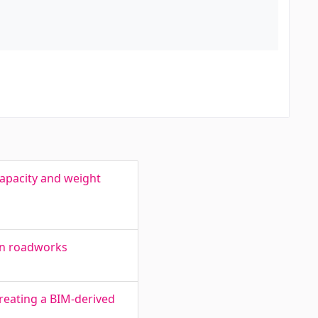
apacity and weight
 in roadworks
reating a BIM-derived