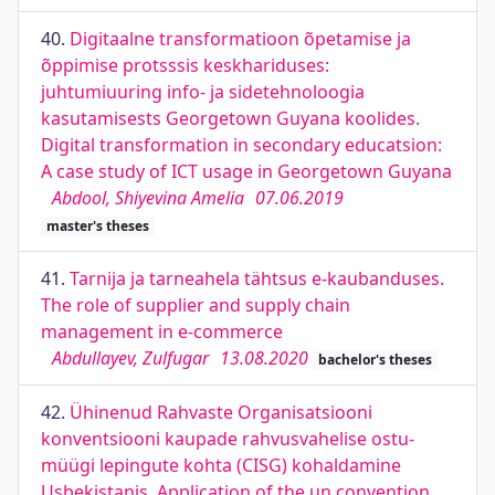
40.
Digitaalne transformatioon õpetamise ja
õppimise protsssis keskhariduses:
juhtumiuuring info- ja sidetehnoloogia
kasutamisests Georgetown Guyana koolides.
Digital transformation in secondary educatsion:
A case study of ICT usage in Georgetown Guyana
Abdool, Shiyevina Amelia
07.06.2019
master's theses
41.
Tarnija ja tarneahela tähtsus e-kaubanduses.
The role of supplier and supply chain
management in e-commerce
Abdullayev, Zulfugar
13.08.2020
bachelor's theses
42.
Ühinenud Rahvaste Organisatsiooni
konventsiooni kaupade rahvusvahelise ostu-
müügi lepingute kohta (CISG) kohaldamine
Usbekistanis. Application of the un convention