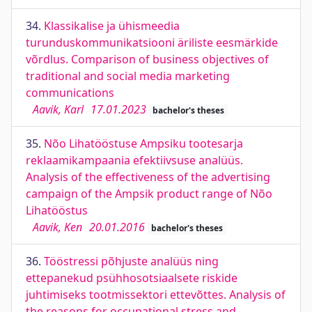
34.
Klassikalise ja ühismeedia
turunduskommunikatsiooni äriliste eesmärkide
võrdlus. Comparison of business objectives of
traditional and social media marketing
communications
Aavik, Karl
17.01.2023
bachelor's theses
35.
Nõo Lihatööstuse Ampsiku tootesarja
reklaamikampaania efektiivsuse analüüs.
Analysis of the effectiveness of the advertising
campaign of the Ampsik product range of Nõo
Lihatööstus
Aavik, Ken
20.01.2016
bachelor's theses
36.
Tööstressi põhjuste analüüs ning
ettepanekud psühhosotsiaalsete riskide
juhtimiseks tootmissektori ettevõttes. Analysis of
the reasons for occupational stress and