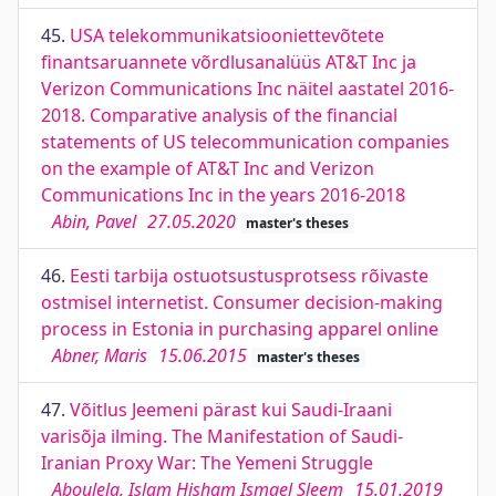
45.
USA telekommunikatsiooniettevõtete
finantsaruannete võrdlusanalüüs AT&T Inc ja
Verizon Communications Inc näitel aastatel 2016-
2018. Comparative analysis of the financial
statements of US telecommunication companies
on the example of AT&T Inc and Verizon
Communications Inc in the years 2016-2018
Abin, Pavel
27.05.2020
master's theses
46.
Eesti tarbija ostuotsustusprotsess rõivaste
ostmisel internetist. Consumer decision-making
process in Estonia in purchasing apparel online
Abner, Maris
15.06.2015
master's theses
47.
Võitlus Jeemeni pärast kui Saudi-Iraani
varisõja ilming. The Manifestation of Saudi-
Iranian Proxy War: The Yemeni Struggle
Aboulela, Islam Hisham Ismael Sleem
15.01.2019