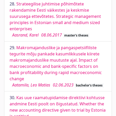
28.
Strateegilise juhtimise põhimõtete
rakendamine Eesti väikestes ja keskmise
suurusega ettevõtetes. Strategic management
principles in Estonian small and medium sized
enterprises
Aasrand, Karel
08.06.2017
master's theses
29.
Makromajanduslike ja pangaspetsiifiliste
tegurite mõju pankade kasumlikkusele kiirete
makromajanduslike muutuste ajal. Impact of
macroeconomic and bank-specific factors on
bank profitability during rapid macroeconomic
change
Aatamila, Leo Matias
02.06.2023
bachelor's theses
30.
Kas uue raamatupidamise direktiivi kohtusse
andmine Eesti poolt on õigustatud. Whether the
new accounting directive given to trial by Estonia