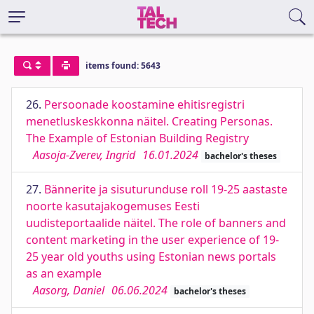
items found: 5643
26.
Persoonade koostamine ehitisregistri
menetluskeskkonna näitel. Creating Personas.
The Example of Estonian Building Registry
Aasoja-Zverev, Ingrid
16.01.2024
bachelor's theses
27.
Bännerite ja sisuturunduse roll 19-25 aastaste
noorte kasutajakogemuses Eesti
uudisteportaalide näitel. The role of banners and
content marketing in the user experience of 19-
25 year old youths using Estonian news portals
as an example
Aasorg, Daniel
06.06.2024
bachelor's theses