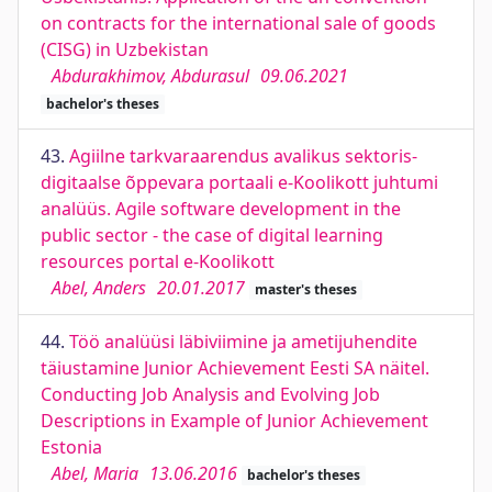
on contracts for the international sale of goods
(CISG) in Uzbekistan
Abdurakhimov, Abdurasul
09.06.2021
bachelor's theses
43.
Agiilne tarkvaraarendus avalikus sektoris-
digitaalse õppevara portaali e-Koolikott juhtumi
analüüs. Agile software development in the
public sector - the case of digital learning
resources portal e-Koolikott
Abel, Anders
20.01.2017
master's theses
44.
Töö analüüsi läbiviimine ja ametijuhendite
täiustamine Junior Achievement Eesti SA näitel.
Conducting Job Analysis and Evolving Job
Descriptions in Example of Junior Achievement
Estonia
Abel, Maria
13.06.2016
bachelor's theses