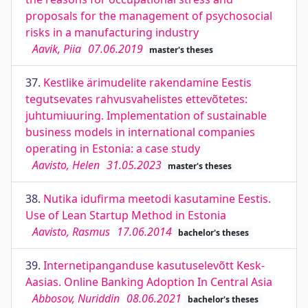
proposals for the management of psychosocial
risks in a manufacturing industry
Aavik, Piia
07.06.2019
master's theses
37.
Kestlike ärimudelite rakendamine Eestis
tegutsevates rahvusvahelistes ettevõtetes:
juhtumiuuring. Implementation of sustainable
business models in international companies
operating in Estonia: a case study
Aavisto, Helen
31.05.2023
master's theses
38.
Nutika idufirma meetodi kasutamine Eestis.
Use of Lean Startup Method in Estonia
Aavisto, Rasmus
17.06.2014
bachelor's theses
39.
Internetipanganduse kasutuselevõtt Kesk-
Aasias. Online Banking Adoption In Central Asia
Abbosov, Nuriddin
08.06.2021
bachelor's theses