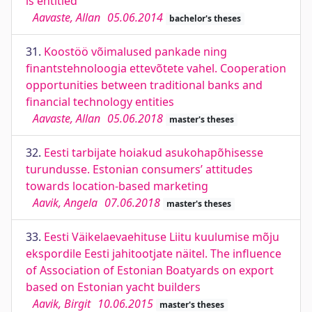
is entitled
Aavaste, Allan
05.06.2014
bachelor's theses
31.
Koostöö võimalused pankade ning
finantstehnoloogia ettevõtete vahel. Cooperation
opportunities between traditional banks and
financial technology entities
Aavaste, Allan
05.06.2018
master's theses
32.
Eesti tarbijate hoiakud asukohapõhisesse
turundusse. Estonian consumers’ attitudes
towards location-based marketing
Aavik, Angela
07.06.2018
master's theses
33.
Eesti Väikelaevaehituse Liitu kuulumise mõju
ekspordile Eesti jahitootjate näitel. The influence
of Association of Estonian Boatyards on export
based on Estonian yacht builders
Aavik, Birgit
10.06.2015
master's theses