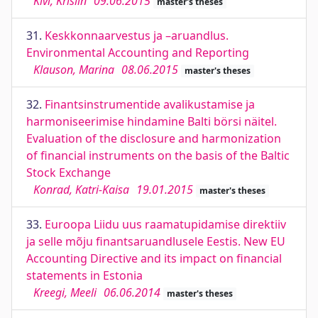
Kivi, Krislin
09.06.2015
master's theses
31.
Keskkonnaarvestus ja –aruandlus.
Environmental Accounting and Reporting
Klauson, Marina
08.06.2015
master's theses
32.
Finantsinstrumentide avalikustamise ja
harmoniseerimise hindamine Balti börsi näitel.
Evaluation of the disclosure and harmonization
of financial instruments on the basis of the Baltic
Stock Exchange
Konrad, Katri-Kaisa
19.01.2015
master's theses
33.
Euroopa Liidu uus raamatupidamise direktiiv
ja selle mõju finantsaruandlusele Eestis. New EU
Accounting Directive and its impact on financial
statements in Estonia
Kreegi, Meeli
06.06.2014
master's theses