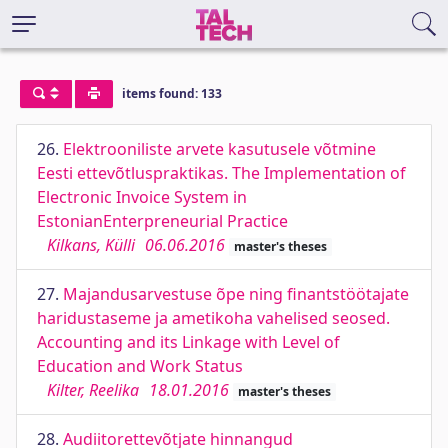
items found: 133
26.
Elektrooniliste arvete kasutusele võtmine
Eesti ettevõtluspraktikas. The Implementation of
Electronic Invoice System in
EstonianEnterpreneurial Practice
Kilkans, Külli
06.06.2016
master's theses
27.
Majandusarvestuse õpe ning finantstöötajate
haridustaseme ja ametikoha vahelised seosed.
Accounting and its Linkage with Level of
Education and Work Status
Kilter, Reelika
18.01.2016
master's theses
28.
Audiitorettevõtjate hinnangud