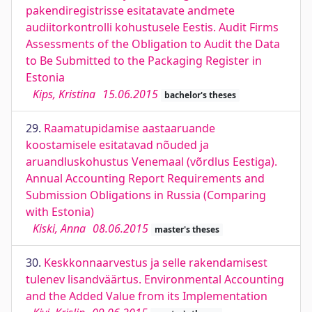
pakendiregistrisse esitatavate andmete
audiitorkontrolli kohustusele Eestis. Audit Firms
Assessments of the Obligation to Audit the Data
to Be Submitted to the Packaging Register in
Estonia
Kips, Kristina
15.06.2015
bachelor's theses
29.
Raamatupidamise aastaaruande
koostamisele esitatavad nõuded ja
aruandluskohustus Venemaal (võrdlus Eestiga).
Annual Accounting Report Requirements and
Submission Obligations in Russia (Comparing
with Estonia)
Kiski, Anna
08.06.2015
master's theses
30.
Keskkonnaarvestus ja selle rakendamisest
tulenev lisandväärtus. Environmental Accounting
and the Added Value from its Implementation