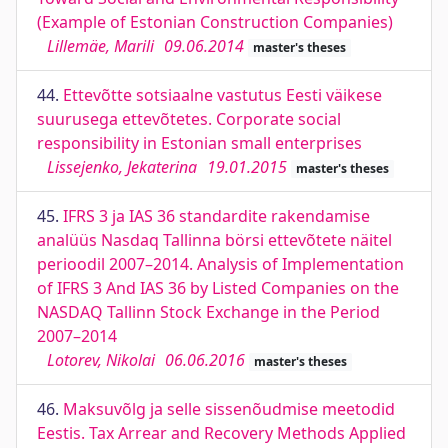
(Example of Estonian Construction Companies)
Lillemäe, Marili
09.06.2014
master's theses
44.
Ettevõtte sotsiaalne vastutus Eesti väikese
suurusega ettevõtetes. Corporate social
responsibility in Estonian small enterprises
Lissejenko, Jekaterina
19.01.2015
master's theses
45.
IFRS 3 ja IAS 36 standardite rakendamise
analüüs Nasdaq Tallinna börsi ettevõtete näitel
perioodil 2007–2014. Analysis of Implementation
of IFRS 3 And IAS 36 by Listed Companies on the
NASDAQ Tallinn Stock Exchange in the Period
2007–2014
Lotorev, Nikolai
06.06.2016
master's theses
46.
Maksuvõlg ja selle sissenõudmise meetodid
Eestis. Tax Arrear and Recovery Methods Applied