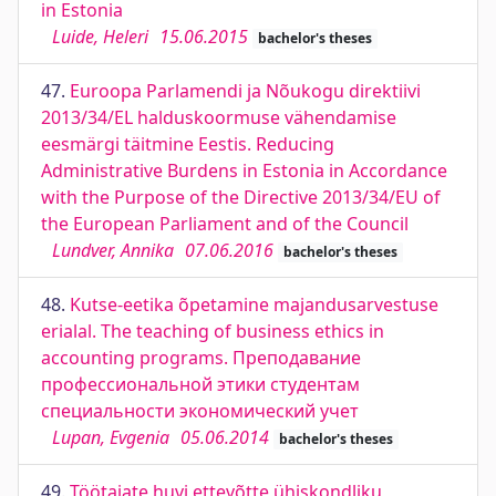
in Estonia
Luide, Heleri
15.06.2015
bachelor's theses
47.
Euroopa Parlamendi ja Nõukogu direktiivi
2013/34/EL halduskoormuse vähendamise
eesmärgi täitmine Eestis. Reducing
Administrative Burdens in Estonia in Accordance
with the Purpose of the Directive 2013/34/EU of
the European Parliament and of the Council
Lundver, Annika
07.06.2016
bachelor's theses
48.
Kutse-eetika õpetamine majandusarvestuse
erialal. The teaching of business ethics in
accounting programs. Преподавание
профессиональной этики студентам
специальности экономический учет
Lupan, Evgenia
05.06.2014
bachelor's theses
49.
Töötajate huvi ettevõtte ühiskondliku