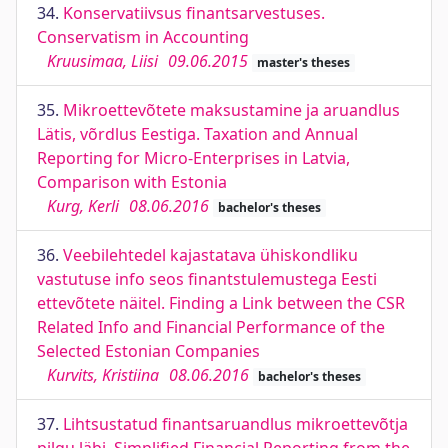
34.
Konservatiivsus finantsarvestuses.
Conservatism in Accounting
Kruusimaa, Liisi
09.06.2015
master's theses
35.
Mikroettevõtete maksustamine ja aruandlus
Lätis, võrdlus Eestiga. Taxation and Annual
Reporting for Micro-Enterprises in Latvia,
Comparison with Estonia
Kurg, Kerli
08.06.2016
bachelor's theses
36.
Veebilehtedel kajastatava ühiskondliku
vastutuse info seos finantstulemustega Eesti
ettevõtete näitel. Finding a Link between the CSR
Related Info and Financial Performance of the
Selected Estonian Companies
Kurvits, Kristiina
08.06.2016
bachelor's theses
37.
Lihtsustatud finantsaruandlus mikroettevõtja