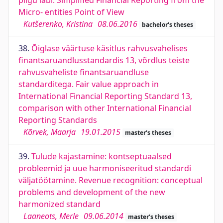
pilgu läbi. Simplified Financial Reporting from the
Micro- entities Point of View
Kutšerenko, Kristina
08.06.2016
bachelor's theses
38.
Õiglase väärtuse käsitlus rahvusvahelises
finantsaruandlusstandardis 13, võrdlus teiste
rahvusvaheliste finantsaruandluse
standarditega. Fair value approach in
International Financial Reporting Standard 13,
comparison with other International Financial
Reporting Standards
Kõrvek, Maarja
19.01.2015
master's theses
39.
Tulude kajastamine: kontseptuaalsed
probleemid ja uue harmoniseeritud standardi
väljatöötamine. Revenue recognition: conceptual
problems and development of the new
harmonized standard
Laaneots, Merle
09.06.2014
master's theses