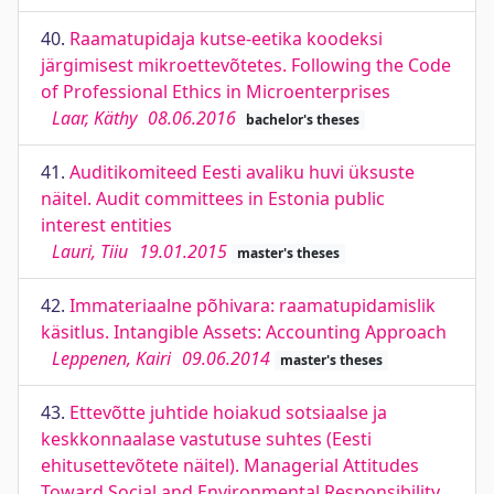
40.
Raamatupidaja kutse-eetika koodeksi
järgimisest mikroettevõtetes. Following the Code
of Professional Ethics in Microenterprises
Laar, Käthy
08.06.2016
bachelor's theses
41.
Auditikomiteed Eesti avaliku huvi üksuste
näitel. Audit committees in Estonia public
interest entities
Lauri, Tiiu
19.01.2015
master's theses
42.
Immateriaalne põhivara: raamatupidamislik
käsitlus. Intangible Assets: Accounting Approach
Leppenen, Kairi
09.06.2014
master's theses
43.
Ettevõtte juhtide hoiakud sotsiaalse ja
keskkonnaalase vastutuse suhtes (Eesti
ehitusettevõtete näitel). Managerial Attitudes
Toward Social and Environmental Responsibility