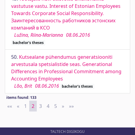
vastutuse vastu. Interest of Estonian Employees
Towards Corporate Social Responsibility.
Заинтересованность работников эстонских
компаний в КСО
Lužina, Riina-Marianna
08.06.2016
bachelor's theses
50.
Kutsealane pühendumus generatsiooniti
arvestusala spetsialistide seas. Generational
Differences in Professional Commitment among
Accounting Employees
Lõo, Brit
08.06.2016
bachelor's theses
items found: 133
««
First
«
Previous
1
2
3
4
5
»
Next
»»
Last
TALTECH DIGIKOGU