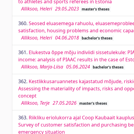
to athletes and sports referees in Estonia
Alliksoo, Heleri
29.05.2023
master's theses
360.
Seosed eluasemega rahuolu, eluasemeprobleemi
satisfaction, housing problems and economic capaci
Alliksoo, Heleri
04.06.2018
bachelor's theses
361.
Elukestva õppe mõju indiviidi sissetulekule: PI
income: analysis of PIAAC results in the case of Est
Alliksoo, Marja-Liisa
05.06.2024
bachelor's theses
362.
Kestlikkusaruannetes kajastatud mõjude, riski
Assessing the materiality of impacts, risks and opp
concept
Alliksoo, Terje
27.05.2026
master's theses
363.
Riikliku eriolukorra ajal Coop Kaubaait kaupl
Survey of customer satisfaction and purchasing be
emergency situation