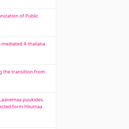
nization of Public
9-mediated A thaliana
g the transition from
ja Läänemaa puukides.
llected form Hiiumaa