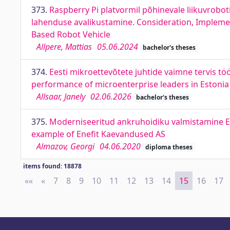
373.
Raspberry Pi platvormil põhinevale liikuvrobot
lahenduse avalikustamine. Consideration, Implement
Based Robot Vehicle
Allpere, Mattias
05.06.2024
bachelor's theses
374.
Eesti mikroettevõtete juhtide vaimne tervis tö
performance of microenterprise leaders in Estonia
Allsaar, Janely
02.06.2026
bachelor's theses
375.
Moderniseeritud ankruhoidiku valmistamine En
example of Enefit Kaevandused AS
Almazov, Georgi
04.06.2020
diploma theses
items found: 18878
««
First
«
Previous
7
8
9
10
11
12
13
14
15
16
17