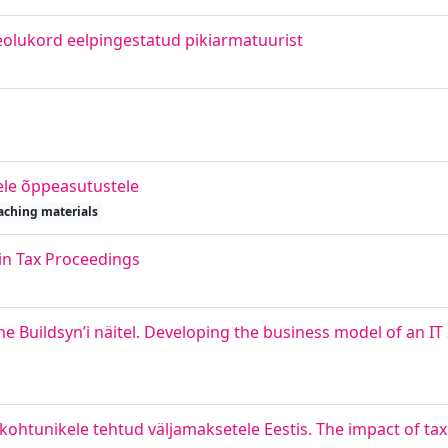
geolukord eelpingestatud pikiarmatuurist
le õppeasutustele
aching materials
n Tax Proceedings
e Buildsyn’i näitel. Developing the business model of an IT 
ohtunikele tehtud väljamaksetele Eestis. The impact of t