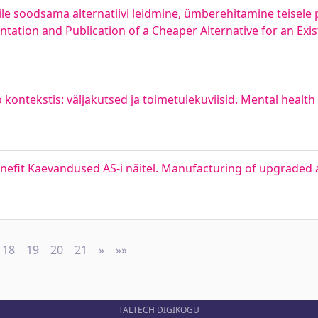
ile soodsama alternatiivi leidmine, ümberehitamine teisele p
ation and Publication of a Cheaper Alternative for an Exis
ö kontekstis: väljakutsed ja toimetulekuviisid. Mental healt
efit Kaevandused AS-i näitel. Manufacturing of upgraded 
18
19
20
21
»
Next
»»
Last
TALTECH DIGIKOGU