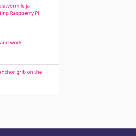
latvormile ja
ting Raspberry Pi
h and work
anchor grib on the