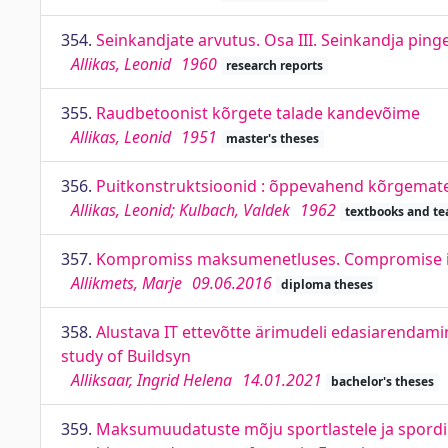
354.
Seinkandjate arvutus. Osa III. Seinkandja pin
Allikas, Leonid
1960
research reports
355.
Raudbetoonist kõrgete talade kandevõime
Allikas, Leonid
1951
master's theses
356.
Puitkonstruktsioonid : õppevahend kõrgemate
Allikas, Leonid; Kulbach, Valdek
1962
textbooks and te
357.
Kompromiss maksumenetluses. Compromise i
Allikmets, Marje
09.06.2016
diploma theses
358.
Alustava IT ettevõtte ärimudeli edasiarendamin
study of Buildsyn
Alliksaar, Ingrid Helena
14.01.2021
bachelor's theses
359.
Maksumuudatuste mõju sportlastele ja spordik