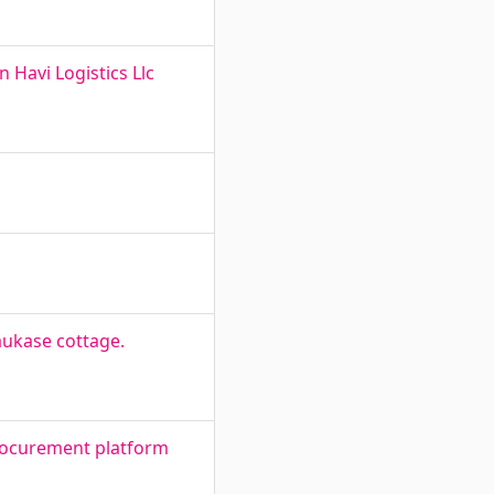
 Havi Logistics Llc
aukase cottage.
procurement platform