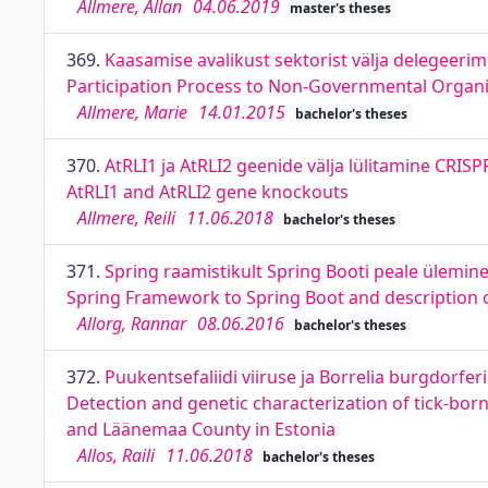
Allmere, Allan
04.06.2019
master's theses
369.
Kaasamise avalikust sektorist välja delegeerim
Participation Process to Non-Governmental Organis
Allmere, Marie
14.01.2015
bachelor's theses
370.
AtRLI1 ja AtRLI2 geenide välja lülitamine CRIS
AtRLI1 and AtRLI2 gene knockouts
Allmere, Reili
11.06.2018
bachelor's theses
371.
Spring raamistikult Spring Booti peale ülemin
Spring Framework to Spring Boot and description 
Allorg, Rannar
08.06.2016
bachelor's theses
372.
Puukentsefaliidi viiruse ja Borrelia burgdorfe
Detection and genetic characterization of tick-borne
and Läänemaa County in Estonia
Allos, Raili
11.06.2018
bachelor's theses