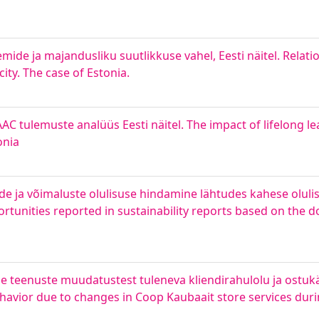
de ja majandusliku suutlikkuse vahel, Eesti näitel. Relat
ty. The case of Estonia.
AAC tulemuste analüüs Eesti näitel. The impact of lifelong le
onia
de ja võimaluste olulisuse hindamine lähtudes kahese oluli
ortunities reported in sustainability reports based on the d
use teenuste muudatustest tuleneva kliendirahulolu ja ostuk
havior due to changes in Coop Kaubaait store services duri