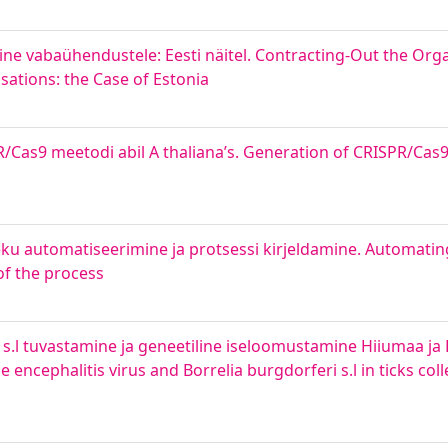
ine vabaühendustele: Eesti näitel. Contracting-Out the Orga
ations: the Case of Estonia
PR/Cas9 meetodi abil A thaliana’s. Generation of CRISPR/Cas
eku automatiseerimine ja protsessi kirjeldamine. Automatin
of the process
ri s.l tuvastamine ja geneetiline iseloomustamine Hiiumaa 
 encephalitis virus and Borrelia burgdorferi s.l in ticks co