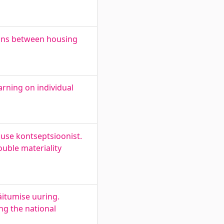
ions between housing
arning on individual
suse kontseptsioonist.
ouble materiality
äitumise uuring.
ng the national