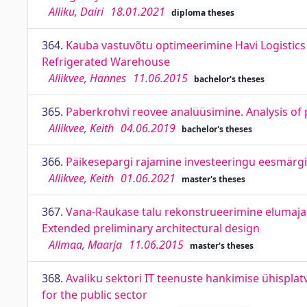
Alliku, Dairi
18.01.2021
diploma theses
364.
Kauba vastuvõtu optimeerimine Havi Logistics 
Refrigerated Warehouse
Allikvee, Hannes
11.06.2015
bachelor's theses
365.
Paberkrohvi reovee analüüsimine. Analysis of
Allikvee, Keith
04.06.2019
bachelor's theses
366.
Päikesepargi rajamine investeeringu eesmärgil
Allikvee, Keith
01.06.2021
master's theses
367.
Vana-Raukase talu rekonstrueerimine elumajak
Extended preliminary architectural design
Allmaa, Maarja
11.06.2015
master's theses
368.
Avaliku sektori IT teenuste hankimise ühispla
for the public sector