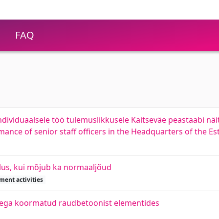
FAQ
ividuaalsele töö tulemuslikkusele Kaitseväe peastaabi näit
mance of senior staff officers in the Headquarters of the E
lus, kui mõjub ka normaaljõud
ment activities
udega koormatud raudbetoonist elementides