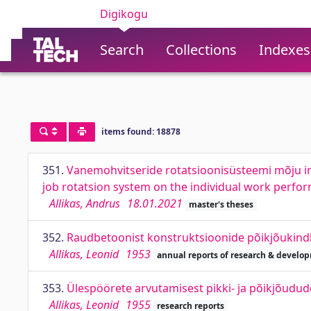
Digikogu
Search
Collections
Indexes
items found: 18878
351.
Vanemohvitseride rotatsioonisüsteemi mõju ind
job rotatsion system on the individual work perfor
Allikas, Andrus
18.01.2021
master's theses
352.
Raudbetoonist konstruktsioonide põikjõukind
Allikas, Leonid
1953
annual reports of research & develop
353.
Ülespöörete arvutamisest pikki- ja põikjõud
Allikas, Leonid
1955
research reports