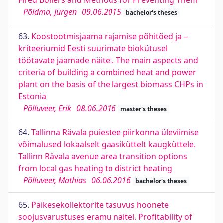
Fired Boilers and Methods for Preventing Them
Põldma, Jürgen
09.06.2015
bachelor's theses
63.
Koostootmisjaama rajamise põhitõed ja –
kriteeriumid Eesti suurimate biokütusel
töötavate jaamade näitel. The main aspects and
criteria of building a combined heat and power
plant on the basis of the largest biomass CHPs in
Estonia
Põlluveer, Erik
08.06.2016
master's theses
64.
Tallinna Rävala puiestee piirkonna üleviimise
võimalused lokaalselt gaasiküttelt kaugküttele.
Tallinn Rävala avenue area transition options
from local gas heating to district heating
Põlluveer, Mathias
06.06.2016
bachelor's theses
65.
Päikesekollektorite tasuvus hoonete
soojusvarustuses eramu näitel. Profitability of