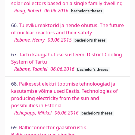
solar collectors based on a single family dwelling
Raag, Robert
06.06.2016
bachelor's theses
66.
Tulevikureaktorid ja nende ohutus. The future
of nuclear reactors and their safety
Rebane, Henry
09.06.2015
bachelor's theses
67.
Tartu kaugjahutuse süsteem. District Cooling
System of Tartu
Rebane, Taaniel
06.06.2016
bachelor's theses
68.
Päikesest elektri tootmise tehnoloogiad ja
kasutamise võimalused Eestis. Technologies of
producing electricity from the sun and
possibilities in Estonia
Rehepapp, Mihkel
06.06.2016
bachelor's theses
69.
Balticconnector gaasitorustik.
Balticconnector gas pipeline