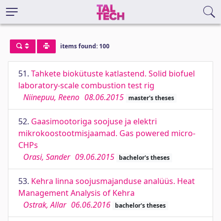
items found: 100
51.
Tahkete biokütuste katlastend. Solid biofuel
laboratory-scale combustion test rig
Niinepuu, Reeno
08.06.2015
master's theses
52.
Gaasimootoriga soojuse ja elektri
mikrokoostootmisjaamad. Gas powered micro-
CHPs
Orasi, Sander
09.06.2015
bachelor's theses
53.
Kehra linna soojusmajanduse analüüs. Heat
Management Analysis of Kehra
Ostrak, Allar
06.06.2016
bachelor's theses