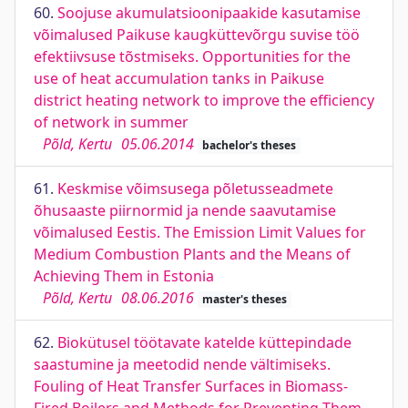
60.
Soojuse akumulatsioonipaakide kasutamise
võimalused Paikuse kaugküttevõrgu suvise töö
efektiivsuse tõstmiseks. Opportunities for the
use of heat accumulation tanks in Paikuse
district heating network to improve the efficiency
of network in summer
Põld, Kertu
05.06.2014
bachelor's theses
61.
Keskmise võimsusega põletusseadmete
õhusaaste piirnormid ja nende saavutamise
võimalused Eestis. The Emission Limit Values for
Medium Combustion Plants and the Means of
Achieving Them in Estonia
Põld, Kertu
08.06.2016
master's theses
62.
Biokütusel töötavate katelde küttepindade
saastumine ja meetodid nende vältimiseks.
Fouling of Heat Transfer Surfaces in Biomass-