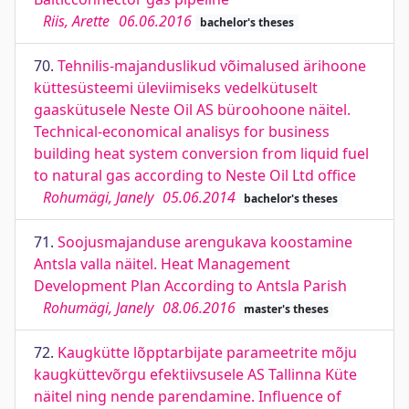
Riis, Arette
06.06.2016
bachelor's theses
70.
Tehnilis-majanduslikud võimalused ärihoone
küttesüsteemi üleviimiseks vedelkütuselt
gaaskütusele Neste Oil AS büroohoone näitel.
Technical-economical analisys for business
building heat system conversion from liquid fuel
to natural gas according to Neste Oil Ltd office
Rohumägi, Janely
05.06.2014
bachelor's theses
71.
Soojusmajanduse arengukava koostamine
Antsla valla näitel. Heat Management
Development Plan According to Antsla Parish
Rohumägi, Janely
08.06.2016
master's theses
72.
Kaugkütte lõpptarbijate parameetrite mõju
kaugküttevõrgu efektiivsusele AS Tallinna Küte
näitel ning nende parendamine. Influence of