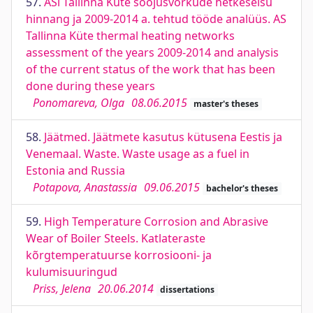
57.
ASi Tallinna Küte soojusvõrkude hetkeseisu
hinnang ja 2009-2014 a. tehtud tööde analüüs. AS
Tallinna Küte thermal heating networks
assessment of the years 2009-2014 and analysis
of the current status of the work that has been
done during these years
Ponomareva, Olga
08.06.2015
master's theses
58.
Jäätmed. Jäätmete kasutus kütusena Eestis ja
Venemaal. Waste. Waste usage as a fuel in
Estonia and Russia
Potapova, Anastassia
09.06.2015
bachelor's theses
59.
High Temperature Corrosion and Abrasive
Wear of Boiler Steels. Katlateraste
kõrgtemperatuurse korrosiooni- ja
kulumisuuringud
Priss, Jelena
20.06.2014
dissertations