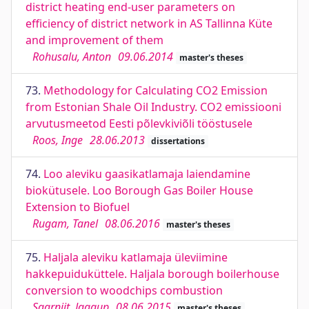
district heating end-user parameters on
efficiency of district network in AS Tallinna Küte
and improvement of them
Rohusalu, Anton
09.06.2014
master's theses
73.
Methodology for Calculating CO2 Emission
from Estonian Shale Oil Industry. CO2 emissiooni
arvutusmeetod Eesti põlevkiviõli tööstusele
Roos, Inge
28.06.2013
dissertations
74.
Loo aleviku gaasikatlamaja laiendamine
biokütusele. Loo Borough Gas Boiler House
Extension to Biofuel
Rugam, Tanel
08.06.2016
master's theses
75.
Haljala aleviku katlamaja üleviimine
hakkepuiduküttele. Haljala borough boilerhouse
conversion to woodchips combustion
Saarniit, Jaagup
08.06.2015
master's theses