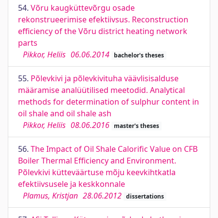
54.
Võru kaugküttevõrgu osade
rekonstrueerimise efektiivsus. Reconstruction
efficiency of the Võru district heating network
parts
Pikkor, Heliis
06.06.2014
bachelor's theses
55.
Põlevkivi ja põlevkivituha väävlisisalduse
määramise analüütilised meetodid. Analytical
methods for determination of sulphur content in
oil shale and oil shale ash
Pikkor, Heliis
08.06.2016
master's theses
56.
The Impact of Oil Shale Calorific Value on CFB
Boiler Thermal Efficiency and Environment.
Põlevkivi kütteväärtuse mõju keevkihtkatla
efektiivsusele ja keskkonnale
Plamus, Kristjan
28.06.2012
dissertations