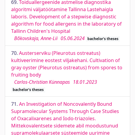
69.
Toiduallergeenide astmelise diagnostika
algoritmi väljatöötamine Tallinna Lastehaigla
laboris. Development of a stepwise diagnostic
algorithm for food allergens in the laboratory of
Tallinn Children's Hospital
Bõkovskaja, Anne-Lii
05.06.2024
bachelor's theses
70.
Austerserviku (Pleurotus ostreatus)
kultiveerimine eostest viljakehani. Cultivation of
gray oyster (Pleurotus ostreatus) from spores to
fruiting body
Carlos-Christian Künnapas
18.01.2023
bachelor's theses
71.
An Investigation of Noncovalently Bound
Supramolecular Systems Through Case Studies
of Oxacalixarenes and Iodo-triazoles.
Mittekovalentsete sidemete abil moodustunud
supramolekulaarsete süsteemide uurimine