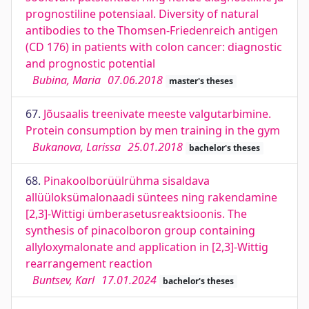
prognostiline potensiaal. Diversity of natural
antibodies to the Thomsen-Friedenreich antigen
(CD 176) in patients with colon cancer: diagnostic
and prognostic potential
Bubina, Maria
07.06.2018
master's theses
67.
Jõusaalis treenivate meeste valgutarbimine.
Protein consumption by men training in the gym
Bukanova, Larissa
25.01.2018
bachelor's theses
68.
Pinakoolborüülrühma sisaldava
allüüloksümalonaadi süntees ning rakendamine
[2,3]-Wittigi ümberasetusreaktsioonis. The
synthesis of pinacolboron group containing
allyloxymalonate and application in [2,3]-Wittig
rearrangement reaction
Buntsev, Karl
17.01.2024
bachelor's theses