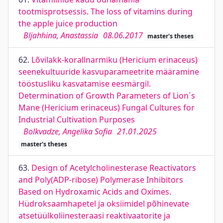
tootmisprotsessis. The loss of vitamins during
the apple juice production
Bljahhina, Anastassia
08.06.2017
master's theses
62.
Lõvilakk-korallnarmiku (Hericium erinaceus)
seenekultuuride kasvuparameetrite määramine
tööstusliku kasvatamise eesmärgil.
Determination of Growth Parameters of Lion´s
Mane (Hericium erinaceus) Fungal Cultures for
Industrial Cultivation Purposes
Bolkvadze, Angelika Sofia
21.01.2025
master's theses
63.
Design of Acetylcholinesterase Reactivators
and Poly(ADP-ribose) Polymerase Inhibitors
Based on Hydroxamic Acids and Oximes.
Hüdroksaamhapetel ja oksiimidel põhinevate
atsetüülkoliinesteraasi reaktivaatorite ja