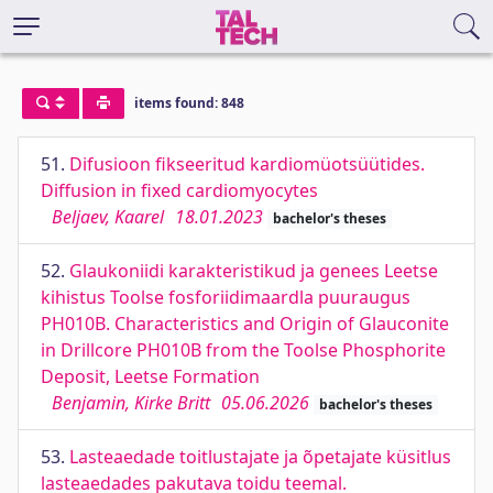
items found: 848
51.
Difusioon fikseeritud kardiomüotsüütides.
Diffusion in fixed cardiomyocytes
Beljaev, Kaarel
18.01.2023
bachelor's theses
52.
Glaukoniidi karakteristikud ja genees Leetse
kihistus Toolse fosforiidimaardla puuraugus
PH010B. Characteristics and Origin of Glauconite
in Drillcore PH010B from the Toolse Phosphorite
Deposit, Leetse Formation
Benjamin, Kirke Britt
05.06.2026
bachelor's theses
53.
Lasteaedade toitlustajate ja õpetajate küsitlus
lasteaedades pakutava toidu teemal.