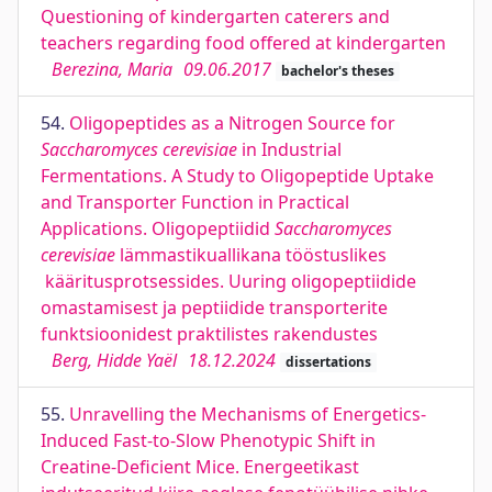
Questioning of kindergarten caterers and
teachers regarding food offered at kindergarten
Berezina, Maria
09.06.2017
bachelor's theses
54.
Oligopeptides as a Nitrogen Source for
Saccharomyces cerevisiae
in Industrial
Fermentations. A Study to Oligopeptide Uptake
and Transporter Function in Practical
Applications. Oligopeptiidid
Saccharomyces
cerevisiae
lämmastikuallikana tööstuslikes
kääritusprotsessides. Uuring oligopeptiidide
omastamisest ja peptiidide transporterite
funktsioonidest praktilistes rakendustes
Berg, Hidde Yaël
18.12.2024
dissertations
55.
Unravelling the Mechanisms of Energetics-
Induced Fast-to-Slow Phenotypic Shift in
Creatine-Deficient Mice. Energeetikast