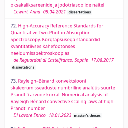
oksakaliksareenide ja jodotriasoolide näitel
Cowart, Anna
09.04.2021
dissertations
72.
High-Accuracy Reference Standards for
Quantitative Two-Photon Absorption
Spectroscopy. Kõrgtäpsusega standardid
kvantitatiivses kahefootonses
neeldumisspektroskoopias
de Reguardati di Castelfranco, Sophie
17.08.2017
dissertations
73.
Rayleigh–Bénard konvektsiooni
skaleerumisseaduste numbriline analüüs suurte
Prandtl'i arvude korral. Numerical analysis of
Rayleigh-Bénard convective scaling laws at high
Prandtl number
Di Lavore Enrico
18.01.2023
master's theses