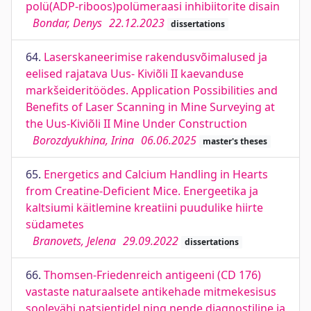
polü(ADP-riboos)polümeraasi inhibiitorite disain
Bondar, Denys
22.12.2023
dissertations
64.
Laserskaneerimise rakendusvõimalused ja
eelised rajatava Uus- Kiviõli II kaevanduse
markšeideritöödes. Application Possibilities and
Benefits of Laser Scanning in Mine Surveying at
the Uus-Kiviõli II Mine Under Construction
Borozdyukhina, Irina
06.06.2025
master's theses
65.
Energetics and Calcium Handling in Hearts
from Creatine-Deficient Mice. Energeetika ja
kaltsiumi käitlemine kreatiini puudulike hiirte
südametes
Branovets, Jelena
29.09.2022
dissertations
66.
Thomsen-Friedenreich antigeeni (CD 176)
vastaste naturaalsete antikehade mitmekesisus
soolevähi patsientidel ning nende diagnostiline ja