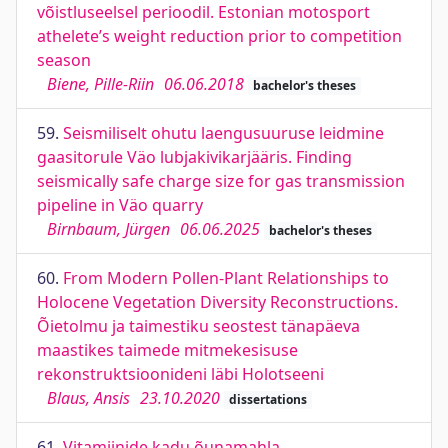
võistluseelsel perioodil. Estonian motosport
athelete’s weight reduction prior to competition
season
Biene, Pille-Riin
06.06.2018
bachelor's theses
59.
Seismiliselt ohutu laengusuuruse leidmine
gaasitorule Väo lubjakivikarjääris. Finding
seismically safe charge size for gas transmission
pipeline in Väo quarry
Birnbaum, Jürgen
06.06.2025
bachelor's theses
60.
From Modern Pollen-Plant Relationships to
Holocene Vegetation Diversity Reconstructions.
Õietolmu ja taimestiku seostest tänapäeva
maastikes taimede mitmekesisuse
rekonstruktsioonideni läbi Holotseeni
Blaus, Ansis
23.10.2020
dissertations
61.
Vitamiinide kadu õunamahla