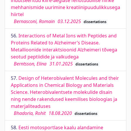
indutseeritud kiire-aeglase fenotüübilise nihke
mehhanismide uurimine kreatiinipuudulikkusega
hiirtel
Bernasconi, Romain
03.12.2025
dissertations
56.
Interactions of Metal Ions with Peptides and
Proteins Related to Alzheimer’s Disease.
Metallioonide interaktsioonid Alzheimeri tõvega
seotud peptiidide ja valkudega
Berntsson, Elina
31.01.2025
dissertations
57.
Design of Heterobivalent Molecules and their
Applications in Chemical Biology and Materials
Science. Heterobivalentsete molekulide disain
ning nende rakendused keemilises bioloogias ja
materjaliteaduses
Bhadoria, Rohit
18.08.2020
dissertations
58.
Eesti motosportlase kaalu alandamine