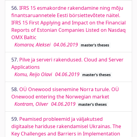
56.
IFRS 15 esmakordne rakendamine ning mõju
finantsaruannetele Eesti börsiettevõtete näitel.
IFRS 15 First Applying and Impact on the Financial
Reports of Estonian Companies Listed on Nasdaq
OMX Baltic
Komarov, Aleksei
04.06.2019
master's theses
57.
Pilve ja serveri rakendused. Cloud and Server
Applications
Komu, Reijo Olavi
04.06.2019
master's theses
58.
OÜ Onewood sisenemine Norra turule. OÜ
Onewood entering the Norwegian market
Kontram, Oliver
04.06.2019
master's theses
59.
Peamised probleemid ja väljakutsed
digitaalse hariduse rakendamisel Ukrainas. The
Key Challenges and Barriers in Implementation