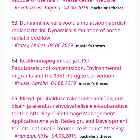
Module of the Tallinn Waste Center Website
Krivobokova, Tatjana
04.06.2019
bachelor's theses
63.
Dünaamiline vere voolu simulatsioon aordist
radiaalarterini. Dynamical simulation of aortic-
radial bloodflow
Krotov, Andrei
04.06.2019
master's theses
64.
Keskkonnapõgenikud ja ÜRO
Pagulasseisundi konventsioon. Environmental
migrants and the 1951 Refugee Convention
Kruuse, Karolin
04.06.2019
master's theses
65.
Kliendi pildihalduse rakenduse analüüs, uus
disain ja arendus rahvusvahelisele e-kaubanduse
tootele AfterPay. Client Image Management
Application Analysis, Redesign, and Development
for International E-commerce Product AfterPay
Krämann, Kirke
04.06.2019
bachelor's theses