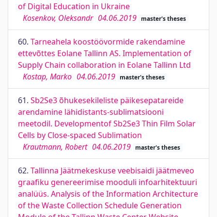
of Digital Education in Ukraine
Kosenkov, Oleksandr
04.06.2019
master's theses
60.
Tarneahela koostöövormide rakendamine
ettevõttes Eolane Tallinn AS. Implementation of
Supply Chain collaboration in Eolane Tallinn Ltd
Kostap, Marko
04.06.2019
master's theses
61.
Sb2Se3 õhukesekileliste päikesepatareide
arendamine lähidistants-sublimatsiooni
meetodil. Developmentof Sb2Se3 Thin Film Solar
Cells by Close-spaced Sublimation
Krautmann, Robert
04.06.2019
master's theses
62.
Tallinna Jäätmekeskuse veebisaidi jäätmeveo
graafiku genereerimise mooduli infoarhitektuuri
analüüs. Analysis of the Information Architecture
of the Waste Collection Schedule Generation