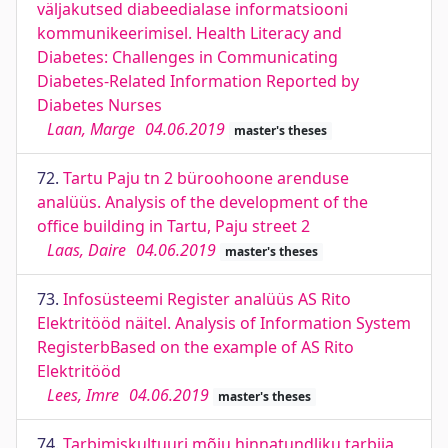
väljakutsed diabeedialase informatsiooni
kommunikeerimisel. Health Literacy and
Diabetes: Challenges in Communicating
Diabetes-Related Information Reported by
Diabetes Nurses
Laan, Marge
04.06.2019
master's theses
72.
Tartu Paju tn 2 büroohoone arenduse
analüüs. Analysis of the development of the
office building in Tartu, Paju street 2
Laas, Daire
04.06.2019
master's theses
73.
Infosüsteemi Register analüüs AS Rito
Elektritööd näitel. Analysis of Information System
RegisterbBased on the example of AS Rito
Elektritööd
Lees, Imre
04.06.2019
master's theses
74.
Tarbimiskultuuri mõju hinnatundliku tarbija