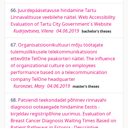
66.
Juurdepääsetavuse hindamine Tartu
Linnavalitsuse veebilehe näitel. Web Accessibility
Evaluation of Tartu City Government´s Website
Kudrjavtseva, Vilena
04.06.2019
bachelor's theses
67.
Organisatsioonikultuuri mõju töötajate
tulemuslikkusele telekommunikatsiooni
ettevõtte TelOne peakorteri näitel. The influence
of organizational culture on employees
performance based on a telecommunication
company TelOne headquarter
Kuronzwi, Mary
04.06.2019
master's theses
68.
Patsiendi teekondadel põhinev rinnavähi
diagnoosi ooteaegade hindamine Eestis -
kirjeldav registripõhine uurimus. Evaluation of
Breast Cancer Diagnosis Waiting Times Based on
Patient Pathways in Estonia - Descriptive