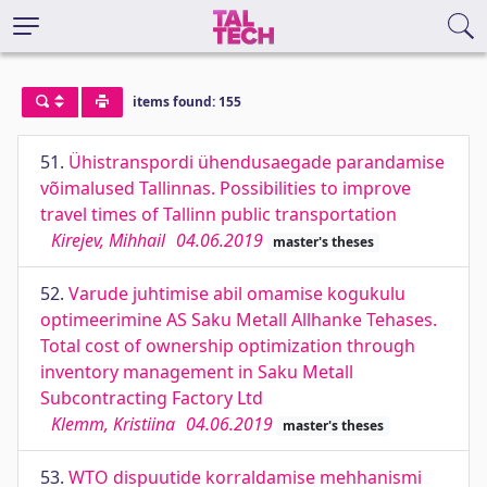
items found: 155
51.
Ühistranspordi ühendusaegade parandamise
võimalused Tallinnas. Possibilities to improve
travel times of Tallinn public transportation
Kirejev, Mihhail
04.06.2019
master's theses
52.
Varude juhtimise abil omamise kogukulu
optimeerimine AS Saku Metall Allhanke Tehases.
Total cost of ownership optimization through
inventory management in Saku Metall
Subcontracting Factory Ltd
Klemm, Kristiina
04.06.2019
master's theses
53.
WTO dispuutide korraldamise mehhanismi