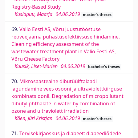
Registry-Based Study
Kuslapuu, Maarja
04.06.2019
master's theses
69.
Valio Eesti AS, Võru Juustutööstuse
reoveejaama puhastusefektiivsuse hindamine.
Cleaning efficiency assessment of the
wastewater treatment plant in Valio Eesti AS,
Võru Cheese Factory
Kuusik, Liset-Marlen
04.06.2019
bachelor's theses
70.
Mikrosaasteaine dibutüülftalaadi
lagundamine vees osooni ja ultraviolettkiirguse
kombinatsioonil. Degradation of micropollutant
dibutyl phthalate in water by combination of
ozone and ultraviolett irradiation
Käen, Jüri Kristjan
04.06.2019
master's theses
71.
Tervisekirjaoskus ja diabeet: diabeediõdede