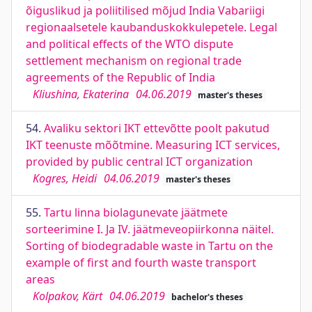
õiguslikud ja poliitilised mõjud India Vabariigi
regionaalsetele kaubanduskokkulepetele. Legal
and political effects of the WTO dispute
settlement mechanism on regional trade
agreements of the Republic of India
Kliushina, Ekaterina
04.06.2019
master's theses
54.
Avaliku sektori IKT ettevõtte poolt pakutud
IKT teenuste mõõtmine. Measuring ICT services,
provided by public central ICT organization
Kogres, Heidi
04.06.2019
master's theses
55.
Tartu linna biolagunevate jäätmete
sorteerimine I. Ja IV. jäätmeveopiirkonna näitel.
Sorting of biodegradable waste in Tartu on the
example of first and fourth waste transport
areas
Kolpakov, Kärt
04.06.2019
bachelor's theses