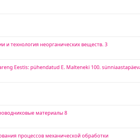
и и технология неорганических веществ. 3
 areng Eestis: pühendatud E. Malteneki 100. sünniaastapäev
роводниковые материалы 8
ования процессов механической обработки