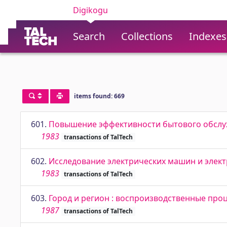
Digikogu
Search
Collections
Indexes
items found: 669
601.
Повышение эффективности бытового обсл
1983
transactions of TalTech
602.
Исследование электрических машин и элек
1983
transactions of TalTech
603.
Город и регион : воспроизводственные про
1987
transactions of TalTech