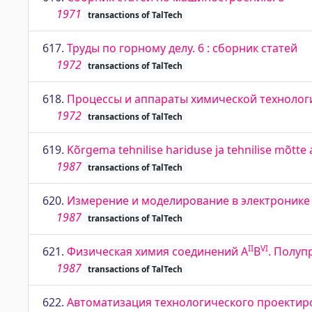
1971
transactions of TalTech
617.
Труды по горному делу. 6 : сборник статей
1972
transactions of TalTech
618.
Процессы и аппараты химической технологи
1972
transactions of TalTech
619.
Kõrgema tehnilise hariduse ja tehnilise mõtte
1987
transactions of TalTech
620.
Измерение и моделирование в электронике
1987
transactions of TalTech
II
VI
621.
Физическая химия соединений А
B
. Полуп
1987
transactions of TalTech
622.
Автоматизация технологического проектир