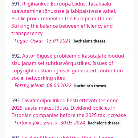
691.
Riigihanked Euroopa Liidus: Tasakaalu
saavutamine tõhususe ja läbipaistvuse vahel.
Public procurement in the European Union:
Striking the balance between efficiency and
transparency
Fogde, Oskar
15.01.2021
bachelor's theses
692.
Autoriõiguse probleemid kasutajate loodud
sisu jagamisel suhtlusvõrgustikes. Issues of
copyright in sharing user-generated content on
social networking sites
Forsby, Jelena
08.06.2022
bachelor's theses
693.
Dividendipoliitikad Eesti ettevõtetes enne
2025. aasta maksutõusu. Dividend policies in
Estonian companies before the 2025 tax increase
Fortuna-Juks, Enrico
30.05.2024
bachelor's theses
694.
Järelemõtlemise doktriini tõus ja langus: