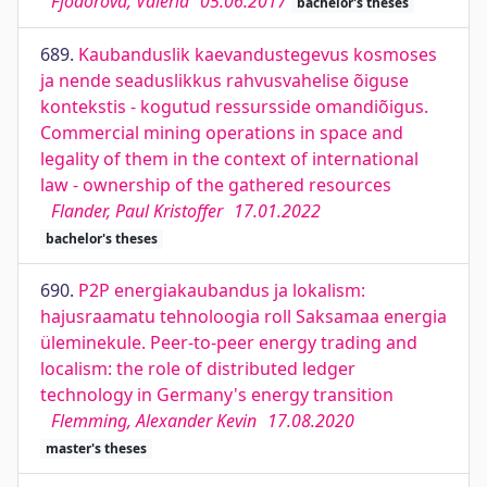
Fjodorova, Valeria
05.06.2017
bachelor's theses
689.
Kaubanduslik kaevandustegevus kosmoses
ja nende seaduslikkus rahvusvahelise õiguse
kontekstis - kogutud ressursside omandiõigus.
Commercial mining operations in space and
legality of them in the context of international
law - ownership of the gathered resources
Flander, Paul Kristoffer
17.01.2022
bachelor's theses
690.
P2P energiakaubandus ja lokalism:
hajusraamatu tehnoloogia roll Saksamaa energia
üleminekule. Peer-to-peer energy trading and
localism: the role of distributed ledger
technology in Germany's energy transition
Flemming, Alexander Kevin
17.08.2020
master's theses