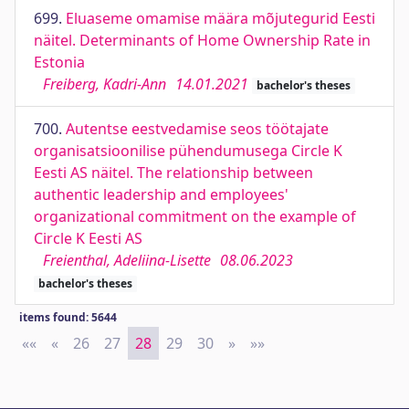
699.
Eluaseme omamise määra mõjutegurid Eesti
näitel. Determinants of Home Ownership Rate in
Estonia
Freiberg, Kadri-Ann
14.01.2021
bachelor's theses
700.
Autentse eestvedamise seos töötajate
organisatsioonilise pühendumusega Circle K
Eesti AS näitel. The relationship between
authentic leadership and employees'
organizational commitment on the example of
Circle K Eesti AS
Freienthal, Adeliina-Lisette
08.06.2023
bachelor's theses
items found: 5644
««
First
«
Previous
26
27
28
29
30
»
Next
»»
Last