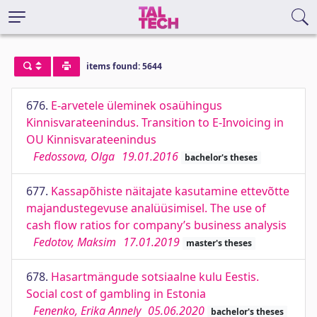
items found: 5644
676.
E-arvetele üleminek osaühingus
Kinnisvarateenindus. Transition to E-Invoicing in
OU Kinnisvarateenindus
Fedossova, Olga
19.01.2016
bachelor's theses
677.
Kassapõhiste näitajate kasutamine ettevõtte
majandustegevuse analüüsimisel. The use of
cash flow ratios for company’s business analysis
Fedotov, Maksim
17.01.2019
master's theses
678.
Hasartmängude sotsiaalne kulu Eestis.
Social cost of gambling in Estonia
Fenenko, Erika Annely
05.06.2020
bachelor's theses