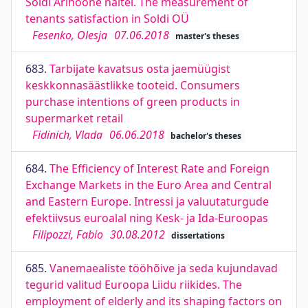
Soldi Ärihoone näitel. The measurement of
tenants satisfaction in Soldi OÜ
Fesenko, Olesja
07.06.2018
master's theses
683.
Tarbijate kavatsus osta jaemüügist
keskkonnasäästlikke tooteid. Consumers
purchase intentions of green products in
supermarket retail
Fidinich, Vlada
06.06.2018
bachelor's theses
684.
The Efficiency of Interest Rate and Foreign
Exchange Markets in the Euro Area and Central
and Eastern Europe. Intressi ja valuutaturgude
efektiivsus euroalal ning Kesk- ja Ida-Euroopas
Filipozzi, Fabio
30.08.2012
dissertations
685.
Vanemaealiste tööhõive ja seda kujundavad
tegurid valitud Euroopa Liidu riikides. The
employment of elderly and its shaping factors on