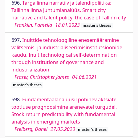
696.
Targa linna narratiiv ja talendipoliitika:
Tallinna linna juhtumianalüüs. Smart city
narrative and talent policy: the case of Tallinn city
Franklin, Pamella
18.01.2023
master's theses
697.
Inuittide tehnoloogiline enesemääramine
valitsemis- ja industrialiseerimisinstitutsioonide
kaudu. Inuit technological self-determination
through institutions of governance and
industrialization
Fraser, Christopher James
04.06.2021
master's theses
698.
Fundamentaalanalüüsil põhinev aktsiate
tootluse prognoosimine arenevatel turgudel.
Stock return predictability with fundamental
analysis in emerging markets
Freiberg, Danel
27.05.2020
master's theses