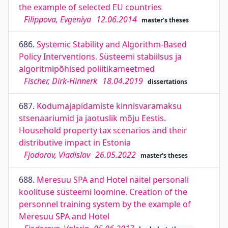
the example of selected EU countries
Filippova, Evgeniya
12.06.2014
master's theses
686.
Systemic Stability and Algorithm-Based
Policy Interventions. Süsteemi stabiilsus ja
algoritmipõhised poliitikameetmed
Fischer, Dirk-Hinnerk
18.04.2019
dissertations
687.
Kodumajapidamiste kinnisvaramaksu
stsenaariumid ja jaotuslik mõju Eestis.
Household property tax scenarios and their
distributive impact in Estonia
Fjodorov, Vladislav
26.05.2022
master's theses
688.
Meresuu SPA and Hotel näitel personali
koolituse süsteemi loomine. Creation of the
personnel training system by the example of
Meresuu SPA and Hotel