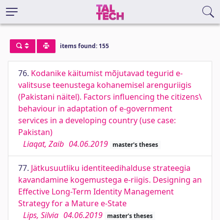
items found: 155
76.
Kodanike käitumist mõjutavad tegurid e-
valitsuse teenustega kohanemisel arenguriigis
(Pakistani näitel). Factors influencing the citizens\
behaviour in adaptation of e-government
services in a developing country (use case:
Pakistan)
Liaqat, Zaib
04.06.2019
master's theses
77.
Jätkusuutliku identiteedihalduse strateegia
kavandamine kogemustega e-riigis. Designing an
Effective Long-Term Identity Management
Strategy for a Mature e-State
Lips, Silvia
04.06.2019
master's theses