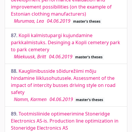
improvement possibilities (on the example of
Estonian clothing manufacturers)
Murumaa, Lea
04.06.2019
master's theses
87.
Kopli kalmistupargi kujundamine
parkkalmistuks. Desinging a Kopli cemetery park
to park cemetery
Mäekuusk, Britt
04.06.2019
master's theses
88.
Kaugliinibusside sõidurežiimi mõju
hindamine liiklusohutusele. Assessment of the
impact of intercity busses driving style on road
safety
Namm, Karmen
04.06.2019
master's theses
89.
Tootmisliinide optimeerimine Stoneridge
Electronics AS-is. Production line optimization in
Stoneridge Electronics AS