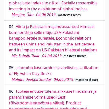
globaalsete indeksite näitel. Socially responsible
investing in the exhibition of global indices
Meejärv, Ülar
04.06.2019
master's theses
84.
Hiina ja Pakistani majandussuhted viimasel
kümnendil ja selle mõju USA-Pakistani
kahepoolsetele suhetele. Economic relations
between China and Pakistan in the last decade
and its impact on US-Pakistan bilateral relations
Mir, Sohaib Tahir
04.06.2019
master's theses
85.
Lendtuha kasutamine savitellistes. Utilization
of Fly Ash in Clay Bricks
Mohan, Deepak Sundar
04.06.2019
master's theses
86.
Tootearenduse tulemuslikkuse hindamise ja
parendamise võimalused (Eesti
rõivatootmisettevõtete näitel). Product
development performance evaluation and