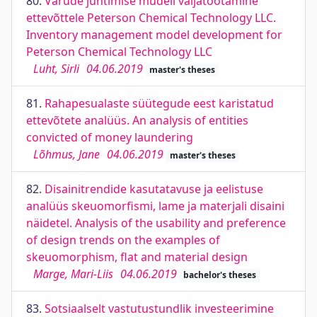
80.
Varude juhtimise mudeli väljatöötamine
ettevõttele Peterson Chemical Technology LLC.
Inventory management model development for
Peterson Chemical Technology LLC
Luht, Sirli
04.06.2019
master's theses
81.
Rahapesualaste süütegude eest karistatud
ettevõtete analüüs. An analysis of entities
convicted of money laundering
Lõhmus, Jane
04.06.2019
master's theses
82.
Disainitrendide kasutatavuse ja eelistuse
analüüs skeuomorfismi, lame ja materjali disaini
näidetel. Analysis of the usability and preference
of design trends on the examples of
skeuomorphism, flat and material design
Marge, Mari-Liis
04.06.2019
bachelor's theses
83.
Sotsiaalselt vastutustundlik investeerimine