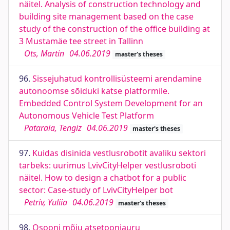
näitel. Analysis of construction technology and
building site management based on the case
study of the construction of the office building at
3 Mustamäe tee street in Tallinn
Ots, Martin
04.06.2019
master's theses
96.
Sissejuhatud kontrollisüsteemi arendamine
autonoomse sõiduki katse platformile.
Embedded Control System Development for an
Autonomous Vehicle Test Platform
Pataraia, Tengiz
04.06.2019
master's theses
97.
Kuidas disinida vestlusrobotit avaliku sektori
tarbeks: uurimus LvivCityHelper vestlusroboti
näitel. How to design a chatbot for a public
sector: Case-study of LvivCityHelper bot
Petriv, Yuliia
04.06.2019
master's theses
98.
Osooni mõju atsetooniauru