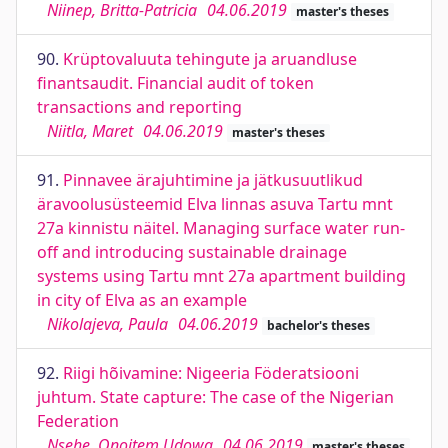
Niinep, Britta-Patricia
04.06.2019
master's theses
90.
Krüptovaluuta tehingute ja aruandluse
finantsaudit. Financial audit of token
transactions and reporting
Niitla, Maret
04.06.2019
master's theses
91.
Pinnavee ärajuhtimine ja jätkusuutlikud
äravoolusüsteemid Elva linnas asuva Tartu mnt
27a kinnistu näitel. Managing surface water run-
off and introducing sustainable drainage
systems using Tartu mnt 27a apartment building
in city of Elva as an example
Nikolajeva, Paula
04.06.2019
bachelor's theses
92.
Riigi hõivamine: Nigeeria Föderatsiooni
juhtum. State capture: The case of the Nigerian
Federation
Nsehe, Onoitem Udowa
04.06.2019
master's theses