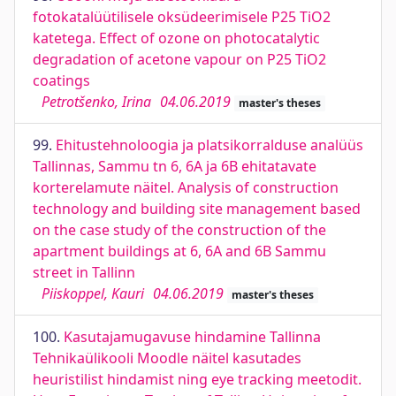
fotokatalüütilisele oksüdeerimisele P25 TiO2
katetega. Effect of ozone on photocatalytic
degradation of acetone vapour on P25 TiO2
coatings
Petrotšenko, Irina
04.06.2019
master's theses
99.
Ehitustehnoloogia ja platsikorralduse analüüs
Tallinnas, Sammu tn 6, 6A ja 6B ehitatavate
korterelamute näitel. Analysis of construction
technology and building site management based
on the case study of the construction of the
apartment buildings at 6, 6A and 6B Sammu
street in Tallinn
Piiskoppel, Kauri
04.06.2019
master's theses
100.
Kasutajamugavuse hindamine Tallinna
Tehnikaülikooli Moodle näitel kasutades
heuristilist hindamist ning eye tracking meetodit.