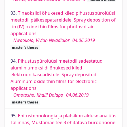
93.
Tinaoksiidi õhukesed kiled pihustuspürolüüsi
meetodil päikesepatareidele. Spray deposition of
tin (IV) oxide thin films for photovoltaic
applications
Nwaokolo, Vivian Nwadialor
04.06.2019
master's theses
94.
Pihustuspürolüüsi meetodil sadestatud
alumiiniumoksiidi õhukesed kiled
elektroonikaseadistele. Spray deposited
Aluminum oxide thin films for electronic
applications
Omotosho, Khalil Dolapo
04.06.2019
master's theses
95.
Ehitustehnoloogia ja platsikorralduse analüüs
Tallinnas, Mustamäe tee 3 ehitatava büroohoone