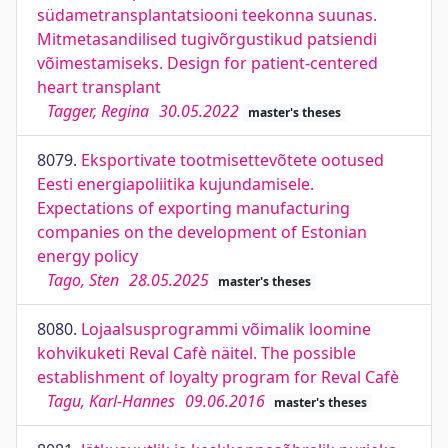
südametransplantatsiooni teekonna suunas.
Mitmetasandilised tugivõrgustikud patsiendi
võimestamiseks. Design for patient-centered
heart transplant
Tagger, Regina
30.05.2022
master's theses
8079.
Eksportivate tootmisettevõtete ootused
Eesti energiapoliitika kujundamisele.
Expectations of exporting manufacturing
companies on the development of Estonian
energy policy
Tago, Sten
28.05.2025
master's theses
8080.
Lojaalsusprogrammi võimalik loomine
kohvikuketi Reval Cafè näitel. The possible
establishment of loyalty program for Reval Cafè
Tagu, Karl-Hannes
09.06.2016
master's theses