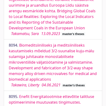
uurimine ja aruandlus Euroopa Liidu säästva
arengu eesmärkide kohta. Bridging Global Coals
to Local Realities: Exploring the Local Indicators
and its Reporting of the Sustainable
Development Coals in the European Union
Takamatsu, Sara
13.09.2023
master's theses
8094.
Biomeditsiiniliseks ja meditsiiniliseks
kasutamiseks mõeldud 3/2-suunalise kuju-mälu
sulamiga juhitavate monostabiilsete
mikroventiilide väljatöötamine ja valmistamine.
Development and fabrication of 3/2-way shape
memory alloy driven microvalves for medical and
biomedical applications
Takawira, Liberty
04.06.2021
master's theses
8095.
Enefit Energitatootmise ettevõtte talitluse
optimeerimine muutuvates tingimustes.