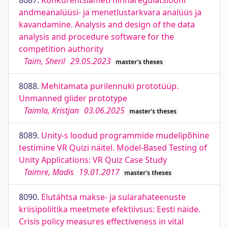
8087.
Konkurentsiameti hinnaregulatsiooni
andmeanalüüsi- ja menetlustarkvara analüüs ja
kavandamine. Analysis and design of the data
analysis and procedure software for the
competition authority
Taim, Sheril
29.05.2023
master's theses
8088.
Mehitamata purilennuki prototüüp.
Unmanned glider prototype
Taimla, Kristjan
03.06.2025
master's theses
8089.
Unity-s loodud programmide mudelipõhine
testimine VR Quizi näitel. Model-Based Testing of
Unity Applications: VR Quiz Case Study
Taimre, Madis
19.01.2017
master's theses
8090.
Elutähtsa makse- ja sularahateenuste
kriisipoliitika meetmete efektiivsus: Eesti näide.
Crisis policy measures effectiveness in vital