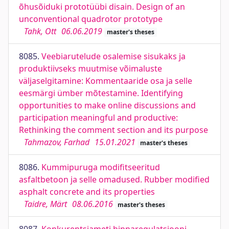
õhusõiduki prototüübi disain. Design of an
unconventional quadrotor prototype
Tahk, Ott
06.06.2019
master's theses
8085.
Veebiarutelude osalemise sisukaks ja
produktiivseks muutmise võimaluste
väljaselgitamine: Kommentaaride osa ja selle
eesmärgi ümber mõtestamine. Identifying
opportunities to make online discussions and
participation meaningful and productive:
Rethinking the comment section and its purpose
Tahmazov, Farhad
15.01.2021
master's theses
8086.
Kummipuruga modifitseeritud
asfaltbetoon ja selle omadused. Rubber modified
asphalt concrete and its properties
Taidre, Märt
08.06.2016
master's theses