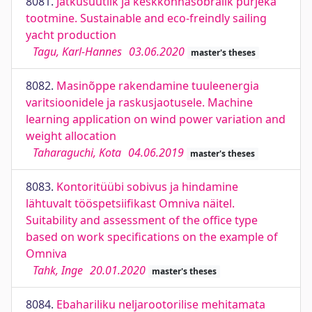
8081.
Jätkusuutlik ja keskkonnasõbralik purjeka
tootmine. Sustainable and eco-freindly sailing
yacht production
Tagu, Karl-Hannes
03.06.2020
master's theses
8082.
Masinõppe rakendamine tuuleenergia
varitsioonidele ja raskusjaotusele. Machine
learning application on wind power variation and
weight allocation
Taharaguchi, Kota
04.06.2019
master's theses
8083.
Kontoritüübi sobivus ja hindamine
lähtuvalt tööspetsiifikast Omniva näitel.
Suitability and assessment of the office type
based on work specifications on the example of
Omniva
Tahk, Inge
20.01.2020
master's theses
8084.
Ebahariliku neljarootorilise mehitamata