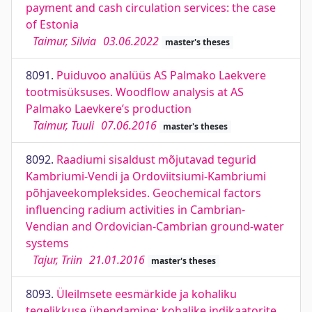
payment and cash circulation services: the case
of Estonia
Taimur, Silvia
03.06.2022
master's theses
8091.
Puiduvoo analüüs AS Palmako Laekvere
tootmisüksuses. Woodflow analysis at AS
Palmako Laevkere’s production
Taimur, Tuuli
07.06.2016
master's theses
8092.
Raadiumi sisaldust mõjutavad tegurid
Kambriumi-Vendi ja Ordoviitsiumi-Kambriumi
põhjaveekompleksides. Geochemical factors
influencing radium activities in Cambrian-
Vendian and Ordovician-Cambrian ground-water
systems
Tajur, Triin
21.01.2016
master's theses
8093.
Üleilmsete eesmärkide ja kohaliku
tegelikkuse ühendamine: kohalike indikaatorite