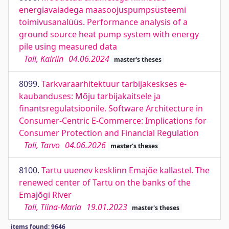
energiavaiadega maasoojuspumpsüsteemi
toimivusanalüüs. Performance analysis of a
ground source heat pump system with energy
pile using measured data
Tali, Kairiin
04.06.2024
master's theses
8099.
Tarkvaraarhitektuur tarbijakeskses e-
kaubanduses: Mõju tarbijakaitsele ja
finantsregulatsioonile. Software Architecture in
Consumer-Centric E-Commerce: Implications for
Consumer Protection and Financial Regulation
Tali, Tarvo
04.06.2026
master's theses
8100.
Tartu uuenev kesklinn Emajõe kallastel. The
renewed center of Tartu on the banks of the
Emajõgi River
Tali, Tiina-Maria
19.01.2023
master's theses
items found: 9646