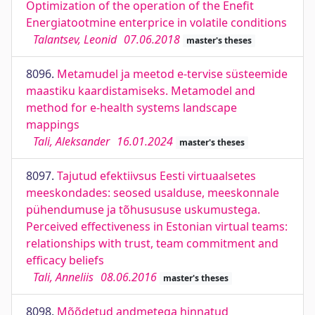
Optimization of the operation of the Enefit
Energiatootmine enterprice in volatile conditions
Talantsev, Leonid
07.06.2018
master's theses
8096.
Metamudel ja meetod e-tervise süsteemide
maastiku kaardistamiseks. Metamodel and
method for e-health systems landscape
mappings
Tali, Aleksander
16.01.2024
master's theses
8097.
Tajutud efektiivsus Eesti virtuaalsetes
meeskondades: seosed usalduse, meeskonnale
pühendumuse ja tõhusususe uskumustega.
Perceived effectiveness in Estonian virtual teams:
relationships with trust, team commitment and
efficacy beliefs
Tali, Anneliis
08.06.2016
master's theses
8098.
Mõõdetud andmetega hinnatud