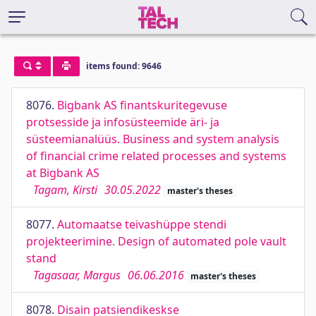
items found: 9646
8076.
Bigbank AS finantskuritegevuse
protsesside ja infosüsteemide äri- ja
süsteemianalüüs. Business and system analysis
of financial crime related processes and systems
at Bigbank AS
Tagam, Kirsti
30.05.2022
master's theses
8077.
Automaatse teivashüppe stendi
projekteerimine. Design of automated pole vault
stand
Tagasaar, Margus
06.06.2016
master's theses
8078.
Disain patsiendikeskse