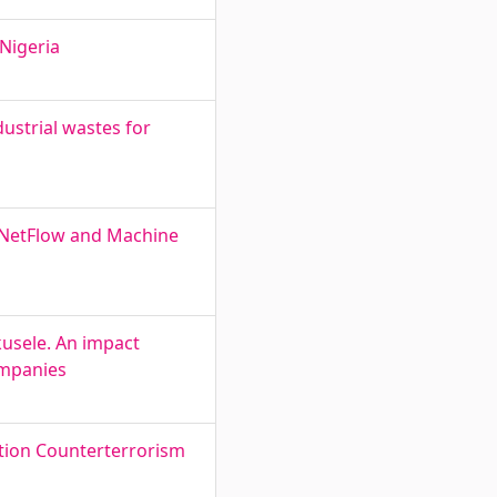
Nigeria
ustrial wastes for
g NetFlow and Machine
kusele. An impact
ompanies
tion Counterterrorism