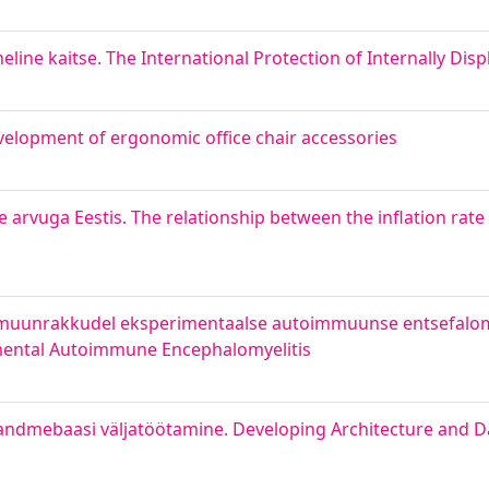
eline kaitse. The International Protection of Internally Dis
velopment of ergonomic office chair accessories
e arvuga Eestis. The relationship between the inflation ra
mmuunrakkudel eksperimentaalse autoimmuunse entsefalomüe
imental Autoimmune Encephalomyelitis
a andmebaasi väljatöötamine. Developing Architecture and 