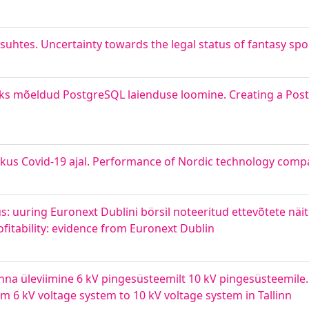
suhtes. Uncertainty towards the legal status of fantasy spo
eks mõeldud PostgreSQL laienduse loomine. Creating a Pos
kus Covid-19 ajal. Performance of Nordic technology comp
s: uuring Euronext Dublini börsil noteeritud ettevõtete näit
itability: evidence from Euronext Dublin
konna üleviimine 6 kV pingesüsteemilt 10 kV pingesüsteemile.
om 6 kV voltage system to 10 kV voltage system in Tallinn