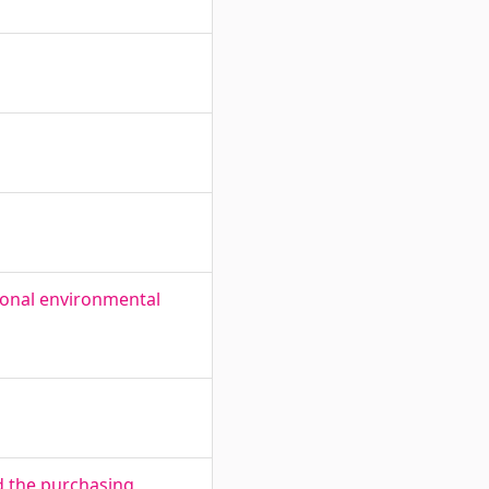
ional environmental
d the purchasing