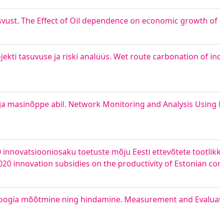
svust. The Effect of Oil dependence on economic growth of 
kti tasuvuse ja riski analüüs. Wet route carbonation of ind
 ja masinõppe abil. Network Monitoring and Analysis Usin
 innovatsiooniosaku toetuste mõju Eesti ettevõtete tootlik
020 innovation subsidies on the productivity of Estonian c
doloogia mõõtmine ning hindamine. Measurement and Evalua