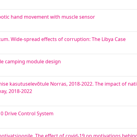
obotic hand movement with muscle sensor
htum. Wide-spread effects of corruption: The Libya Case
cle camping module design
mise kasutuselevõtule Norras, 2018-2022. The impact of nat
way, 2018-2022
0 Drive Control System
ivatsioonile. The effect of covid-19 on motivations behin