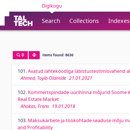
Digikogu
Search
Collections
Indexes
items found: 8636
101.
Avatud lähtekoodiga läbistustestimisvahend al
Ahmed, Toyib Olamide
21.01.2021
102.
Kommertspindade üürihinna mõjurid Soome kinn
Real Estate Market
Ahokas, Frans
19.01.2018
103.
Maksukärbete ja töökohtade seaduse mõju maks
and Profitability