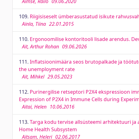
Aimse, Railo
09.06.2020
109.
Riigisiseselt ümberasustatud isikute rahvusvah
Ainla, Tiina
22.01.2015
110.
Ergonoomilise kontoritooli lisade arendus. De
Ait, Arthur Rohan
09.06.2026
111.
Inflatsioonimäära seos brutopalkade ja töötut
the unemployment rate
Ait, Mihkel
29.05.2023
112.
Purinergilise retseptori P2X4 ekspressioon i
Expression of P2X4 in Immune Cells during Exper
Aitai, Helen
10.06.2016
113.
Targa kodu tervise allsüsteemi arhitektuuri j
Home Health Subsystem
Aitsam, Heleri
02.06.2017