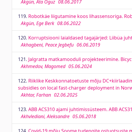
Akgün, Ata Oguz
08.06.2017
119.
Robotkäe liigutamine koos lihassensoriga. R
Akgün, Ege Berk
08.06.2022
120.
Korruptsiooni laialdased tagajärjed: Liibüa ju
Akhagbeni, Peace Jegbefu
06.06.2019
121.
Jalgratta matkamooduli projekteerimine. Bicy
Akhmedov, Magomed
05.06.2024
122.
Riiklike Keskkonnatoetuste mõju DC+kiirlaadi
subsidies on local fast-charger deployment in Nor
Akhtar, Farhan
02.06.2025
123.
ABB ACS310 ajami juhtimissüsteem. ABB ACS31
Akhvlediani, Aleksandre
05.06.2018
124.
Covid-19 mõju Soome tudengite ostuotsuste mot