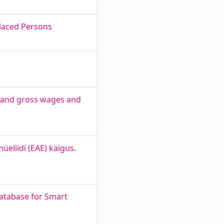
placed Persons
te and gross wages and
liidi (EAE) käigus.
Database for Smart