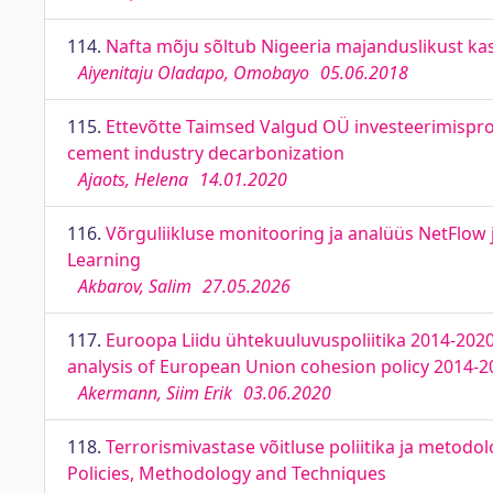
114.
Nafta mõju sõltub Nigeeria majanduslikust ka
Aiyenitaju Oladapo, Omobayo
05.06.2018
115.
Ettevõtte Taimsed Valgud OÜ investeerimisproje
cement industry decarbonization
Ajaots, Helena
14.01.2020
116.
Võrguliikluse monitooring ja analüüs NetFlow
Learning
Akbarov, Salim
27.05.2026
117.
Euroopa Liidu ühtekuuluvuspoliitika 2014-2020
analysis of European Union cohesion policy 2014-2
Akermann, Siim Erik
03.06.2020
118.
Terrorismivastase võitluse poliitika ja meto
Policies, Methodology and Techniques