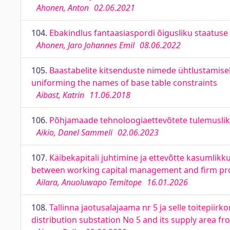
Ahonen, Anton
02.06.2021
104.
Ebakindlus fantaasiaspordi õigusliku staatuse 
Ahonen, Jaro Johannes Emil
08.06.2022
105.
Baastabelite kitsenduste nimede ühtlustamis
uniforming the names of base table constraints
Aibast, Katrin
11.06.2018
106.
Põhjamaade tehnoloogiaettevõtete tulemuslik
Aikio, Danel Sammeli
02.06.2023
107.
Käibekapitali juhtimine ja ettevõtte kasumlikku
between working capital management and firm prof
Ailara, Anuoluwapo Temitope
16.01.2026
108.
Tallinna jaotusalajaama nr 5 ja selle toitepiir
distribution substation No 5 and its supply area fr