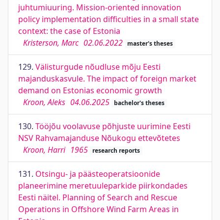
juhtumiuuring. Mission-oriented innovation
policy implementation difficulties in a small state
context: the case of Estonia
Kristerson, Marc
02.06.2022
master's theses
129.
Välisturgude nõudluse mõju Eesti
majanduskasvule. The impact of foreign market
demand on Estonias economic growth
Kroon, Aleks
04.06.2025
bachelor's theses
130.
Tööjõu voolavuse põhjuste uurimine Eesti
NSV Rahvamajanduse Nõukogu ettevõtetes
Kroon, Harri
1965
research reports
131.
Otsingu- ja päästeoperatsioonide
planeerimine meretuuleparkide piirkondades
Eesti näitel. Planning of Search and Rescue
Operations in Offshore Wind Farm Areas in