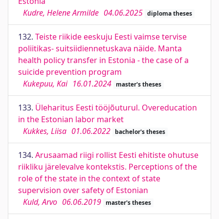
Estonia
Kudre, Helene Armilde
04.06.2025
diploma theses
132.
Teiste riikide eeskuju Eesti vaimse tervise
poliitikas- suitsiidiennetuskava näide. Manta
health policy transfer in Estonia - the case of a
suicide prevention program
Kukepuu, Kai
16.01.2024
master's theses
133.
Üleharitus Eesti tööjõuturul. Overeducation
in the Estonian labor market
Kukkes, Liisa
01.06.2022
bachelor's theses
134.
Arusaamad riigi rollist Eesti ehitiste ohutuse
riikliku järelevalve kontekstis. Perceptions of the
role of the state in the context of state
supervision over safety of Estonian
Kuld, Arvo
06.06.2019
master's theses