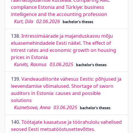
raamatupidamise kutseala. Comparing AML
compliance Estonia and Türkiye: business
intelligence and the accounting profession
Kurt, Dila
02.06.2026
bachelor's theses
138.
Intressimäärade ja majanduskasvu mõju
eluasemehindadele Eesti näitel. The effect of
intrest rates and economic growth on housing
prices in Estonia
Kurvits, Rasmus
03.06.2025
bachelor's theses
139.
Vandeaudiitorite vähesus Eestis: põhjused ja
leevendamise võimalused. Shortage of sworn
auditors in Estonia: causes and possible
solutions
Kuznetsova, Anna
03.06.2025
bachelor's theses
140.
Töötajate kaasatuse ja töörahulolu vahelised
seosed Eesti metsatööstusettevõttes.