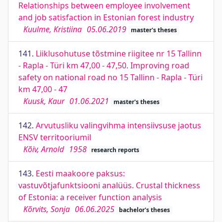
Relationships between employee involvement
and job satisfaction in Estonian forest industry
Kuulme, Kristiina
05.06.2019
master's theses
141.
Liiklusohutuse tõstmine riigitee nr 15 Tallinn
- Rapla - Türi km 47,00 - 47,50. Improving road
safety on national road no 15 Tallinn - Rapla - Türi
km 47,00 - 47
Kuusk, Kaur
01.06.2021
master's theses
142.
Arvutusliku valingvihma intensiivsuse jaotus
ENSV territooriumil
Kõiv, Arnold
1958
research reports
143.
Eesti maakoore paksus:
vastuvõtjafunktsiooni analüüs. Crustal thickness
of Estonia: a receiver function analysis
Kõrvits, Sonja
06.06.2025
bachelor's theses