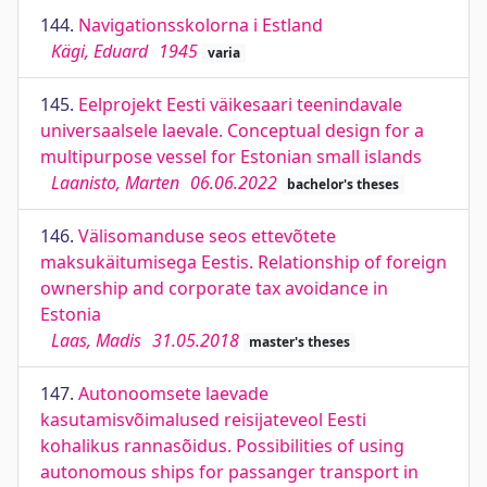
144.
Navigationsskolorna i Estland
Kägi, Eduard
1945
varia
145.
Eelprojekt Eesti väikesaari teenindavale
universaalsele laevale. Conceptual design for a
multipurpose vessel for Estonian small islands
Laanisto, Marten
06.06.2022
bachelor's theses
146.
Välisomanduse seos ettevõtete
maksukäitumisega Eestis. Relationship of foreign
ownership and corporate tax avoidance in
Estonia
Laas, Madis
31.05.2018
master's theses
147.
Autonoomsete laevade
kasutamisvõimalused reisijateveol Eesti
kohalikus rannasõidus. Possibilities of using
autonomous ships for passanger transport in