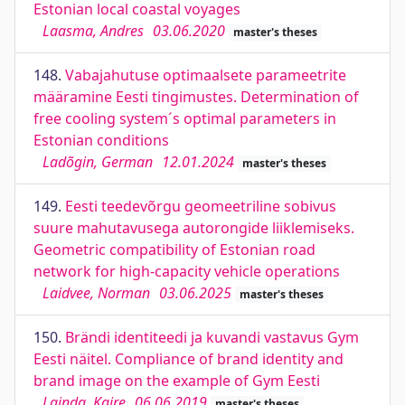
Estonian local coastal voyages
Laasma, Andres
03.06.2020
master's theses
148.
Vabajahutuse optimaalsete parameetrite
määramine Eesti tingimustes. Determination of
free cooling system´s optimal parameters in
Estonian conditions
Ladõgin, German
12.01.2024
master's theses
149.
Eesti teedevõrgu geomeetriline sobivus
suure mahutavusega autorongide liiklemiseks.
Geometric compatibility of Estonian road
network for high-capacity vehicle operations
Laidvee, Norman
03.06.2025
master's theses
150.
Brändi identiteedi ja kuvandi vastavus Gym
Eesti näitel. Compliance of brand identity and
brand image on the example of Gym Eesti
Lainda, Kaire
06.06.2019
master's theses