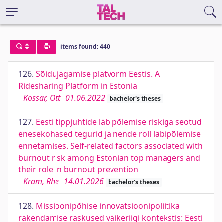
items found: 440
126.
Sõidujagamise platvorm Eestis. A
Ridesharing Platform in Estonia
Kossar, Ott
01.06.2022
bachelor's theses
127.
Eesti tippjuhtide läbipõlemise riskiga seotud
enesekohased tegurid ja nende roll läbipõlemise
ennetamises. Self-related factors associated with
burnout risk among Estonian top managers and
their role in burnout prevention
Kram, Rhe
14.01.2026
bachelor's theses
128.
Missioonipõhise innovatsioonipoliitika
rakendamise raskused väikeriigi kontekstis: Eesti