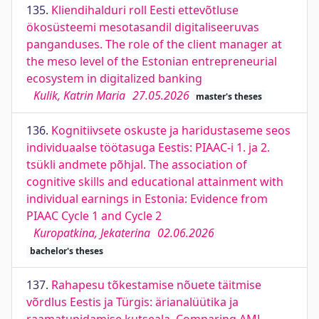
135.
Kliendihalduri roll Eesti ettevõtluse
ökosüsteemi mesotasandil digitaliseeruvas
panganduses. The role of the client manager at
the meso level of the Estonian entrepreneurial
ecosystem in digitalized banking
Kulik, Katrin Maria
27.05.2026
master's theses
136.
Kognitiivsete oskuste ja haridustaseme seos
individuaalse töötasuga Eestis: PIAAC-i 1. ja 2.
tsükli andmete põhjal. The association of
cognitive skills and educational attainment with
individual earnings in Estonia: Evidence from
PIAAC Cycle 1 and Cycle 2
Kuropatkina, Jekaterina
02.06.2026
bachelor's theses
137.
Rahapesu tõkestamise nõuete täitmise
võrdlus Eestis ja Türgis: ärianalüütika ja