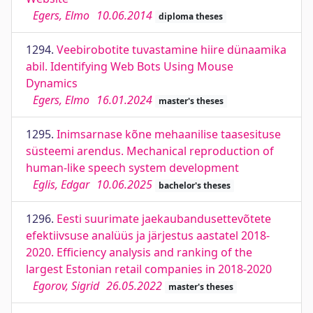
Egers, Elmo
10.06.2014
diploma theses
1294.
Veebirobotite tuvastamine hiire dünaamika
abil. Identifying Web Bots Using Mouse
Dynamics
Egers, Elmo
16.01.2024
master's theses
1295.
Inimsarnase kõne mehaanilise taasesituse
süsteemi arendus. Mechanical reproduction of
human-like speech system development
Eglis, Edgar
10.06.2025
bachelor's theses
1296.
Eesti suurimate jaekaubandusettevõtete
efektiivsuse analüüs ja järjestus aastatel 2018-
2020. Efficiency analysis and ranking of the
largest Estonian retail companies in 2018-2020
Egorov, Sigrid
26.05.2022
master's theses