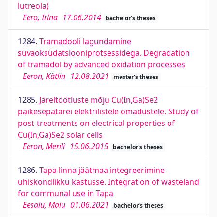
lutreola)
Eero, Irina
17.06.2014
bachelor's theses
1284.
Tramadooli lagundamine
süvaoksüdatsiooniprotsessidega. Degradation
of tramadol by advanced oxidation processes
Eeron, Kätlin
12.08.2021
master's theses
1285.
Järeltöötluste mõju Cu(In,Ga)Se2
päikesepatarei elektrilistele omadustele. Study of
post-treatments on electrical properties of
Cu(In,Ga)Se2 solar cells
Eeron, Merili
15.06.2015
bachelor's theses
1286.
Tapa linna jäätmaa integreerimine
ühiskondlikku kastusse. Integration of wasteland
for communal use in Tapa
Eesalu, Maiu
01.06.2021
bachelor's theses