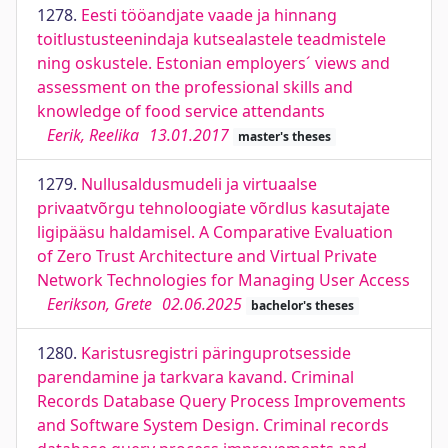
1278.
Eesti tööandjate vaade ja hinnang
toitlustusteenindaja kutsealastele teadmistele
ning oskustele. Estonian employers´ views and
assessment on the professional skills and
knowledge of food service attendants
Eerik, Reelika
13.01.2017
master's theses
1279.
Nullusaldusmudeli ja virtuaalse
privaatvõrgu tehnoloogiate võrdlus kasutajate
ligipääsu haldamisel. A Comparative Evaluation
of Zero Trust Architecture and Virtual Private
Network Technologies for Managing User Access
Eerikson, Grete
02.06.2025
bachelor's theses
1280.
Karistusregistri päringuprotsesside
parendamine ja tarkvara kavand. Criminal
Records Database Query Process Improvements
and Software System Design. Criminal records