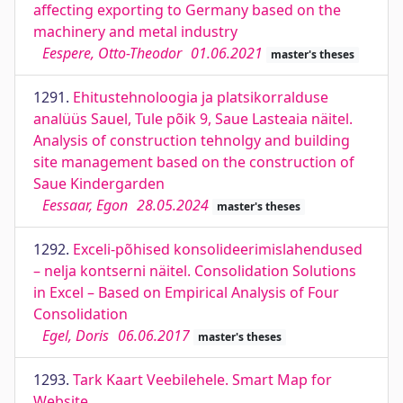
affecting exporting to Germany based on the
machinery and metal industry
Eespere, Otto-Theodor
01.06.2021
master's theses
1291.
Ehitustehnoloogia ja platsikorralduse
analüüs Sauel, Tule põik 9, Saue Lasteaia näitel.
Analysis of construction tehnolgy and building
site management based on the construction of
Saue Kindergarden
Eessaar, Egon
28.05.2024
master's theses
1292.
Exceli-põhised konsolideerimislahendused
– nelja kontserni näitel. Consolidation Solutions
in Excel – Based on Empirical Analysis of Four
Consolidation
Egel, Doris
06.06.2017
master's theses
1293.
Tark Kaart Veebilehele. Smart Map for
Website