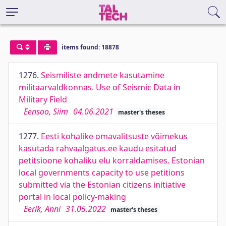
items found: 18878
1276.
Seismiliste andmete kasutamine
militaarvaldkonnas. Use of Seismic Data in
Military Field
Eensoo, Siim
04.06.2021
master's theses
1277.
Eesti kohalike omavalitsuste võimekus
kasutada rahvaalgatus.ee kaudu esitatud
petitsioone kohaliku elu korraldamises. Estonian
local governments capacity to use petitions
submitted via the Estonian citizens initiative
portal in local policy-making
Eerik, Anni
31.05.2022
master's theses