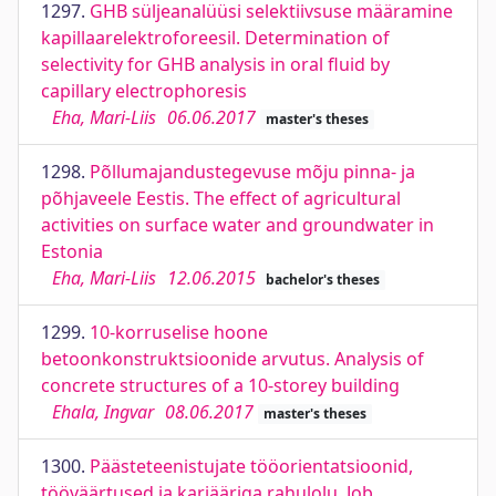
1297.
GHB süljeanalüüsi selektiivsuse määramine
kapillaarelektroforeesil. Determination of
selectivity for GHB analysis in oral fluid by
capillary electrophoresis
Eha, Mari-Liis
06.06.2017
master's theses
1298.
Põllumajandustegevuse mõju pinna- ja
põhjaveele Eestis. The effect of agricultural
activities on surface water and groundwater in
Estonia
Eha, Mari-Liis
12.06.2015
bachelor's theses
1299.
10-korruselise hoone
betoonkonstruktsioonide arvutus. Analysis of
concrete structures of a 10-storey building
Ehala, Ingvar
08.06.2017
master's theses
1300.
Päästeteenistujate tööorientatsioonid,
tööväärtused ja karjääriga rahulolu. Job