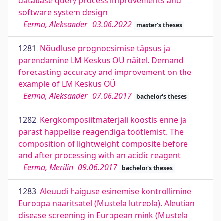
database query process improvements and
software system design
Eerma, Aleksander
03.06.2022
master's theses
1281.
Nõudluse prognoosimise täpsus ja
parendamine LM Keskus OÜ näitel. Demand
forecasting accuracy and improvement on the
example of LM Keskus OÜ
Eerma, Aleksander
07.06.2017
bachelor's theses
1282.
Kergkomposiitmaterjali koostis enne ja
pärast happelise reagendiga töötlemist. The
composition of lightweight composite before
and after processing with an acidic reagent
Eerma, Merilin
09.06.2017
bachelor's theses
1283.
Aleuudi haiguse esinemise kontrollimine
Euroopa naaritsatel (Mustela lutreola). Aleutian
disease screening in European mink (Mustela