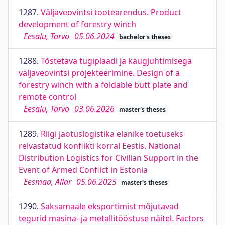
1287.
Väljaveovintsi tootearendus. Product
development of forestry winch
Eesalu, Tarvo
05.06.2024
bachelor's theses
1288.
Tõstetava tugiplaadi ja kaugjuhtimisega
väljaveovintsi projekteerimine. Design of a
forestry winch with a foldable butt plate and
remote control
Eesalu, Tarvo
03.06.2026
master's theses
1289.
Riigi jaotuslogistika elanike toetuseks
relvastatud konflikti korral Eestis. National
Distribution Logistics for Civilian Support in the
Event of Armed Conflict in Estonia
Eesmaa, Allar
05.06.2025
master's theses
1290.
Saksamaale eksportimist mõjutavad
tegurid masina- ja metallitööstuse näitel. Factors