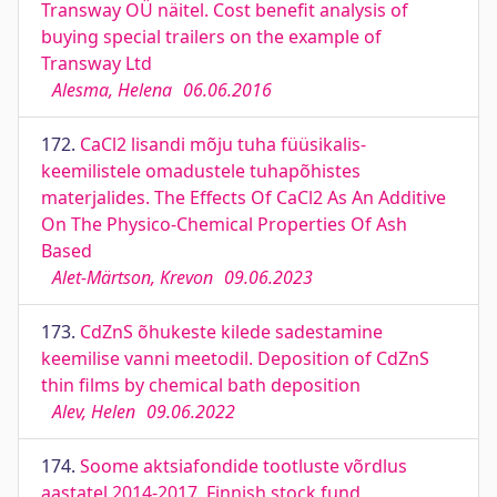
Transway OÜ näitel. Cost benefit analysis of
buying special trailers on the example of
Transway Ltd
Alesma, Helena
06.06.2016
172.
CaCl2 lisandi mõju tuha füüsikalis-
keemilistele omadustele tuhapõhistes
materjalides. The Effects Of CaCl2 As An Additive
On The Physico-Chemical Properties Of Ash
Based
Alet-Märtson, Krevon
09.06.2023
173.
CdZnS õhukeste kilede sadestamine
keemilise vanni meetodil. Deposition of CdZnS
thin films by chemical bath deposition
Alev, Helen
09.06.2022
174.
Soome aktsiafondide tootluste võrdlus
aastatel 2014-2017. Finnish stock fund