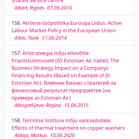
Shared Service Centre
Albert, Rignes
07.06.2016
156.
Aktiivne tööpoliitika Euroopa Liidus. Active
Labour Market Policy in the European Union
Albin, Teele
11.06.2014
157.
Äristrateegia mõju ettevõtte
finantstulemusele (AS Estonian Air näitel). The
Business Strategy Impact on a Companys
Financing Results (Based on Example of JV
Estonian Air). Влияние бизнес-стратегий на
финансовый результат предприятия (на
примере as Estonian Air)
Albogatšijeva, Regina
15.06.2015
158.
Termilise töötluse mõju vaskseibidele.
Effects of thermal treatment on copper washers
Aldoja, Markus
10.06.2026