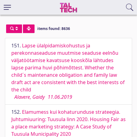
items found: 8636
151.
Lapse ülalpidamiskohustus ja
perekonnaseaduse muutmise seaduse eelnõu
väljatöötamise kavatsuse kooskõla lähtudes
lapse parima huvi põhimõttest. Whether the
child´s maintenance obligation and family law
draft act are consistent with the best interests of
the child
Alavere, Gaidy
11.06.2019
152.
Elamumess kui kohaturunduse strateegia.
Juhtumiuuring: Tuusula linn 2020. Housing Fair as
a place marketing strategy: A Case Study of
Tuusula Municipality 2020