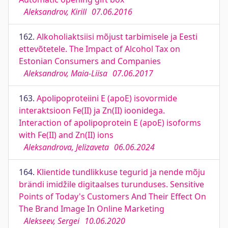
Aleksandrov, Kirill
07.06.2016
162.
Alkoholiaktsiisi mõjust tarbimisele ja Eesti
ettevõtetele. The Impact of Alcohol Tax on
Estonian Consumers and Companies
Aleksandrov, Maia-Liisa
07.06.2017
163.
Apolipoproteiini E (apoE) isovormide
interaktsioon Fe(II) ja Zn(II) ioonidega.
Interaction of apolipoprotein E (apoE) isoforms
with Fe(II) and Zn(II) ions
Aleksandrova, Jelizaveta
06.06.2024
164.
Klientide tundlikkuse tegurid ja nende mõju
brändi imidžile digitaalses turunduses. Sensitive
Points of Today's Customers And Their Effect On
The Brand Image In Online Marketing
Alekseev, Sergei
10.06.2020