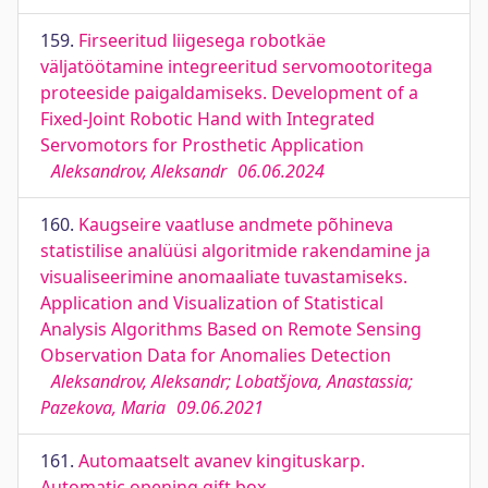
159.
Firseeritud liigesega robotkäe
väljatöötamine integreeritud servomootoritega
proteeside paigaldamiseks. Development of a
Fixed-Joint Robotic Hand with Integrated
Servomotors for Prosthetic Application
Aleksandrov, Aleksandr
06.06.2024
160.
Kaugseire vaatluse andmete põhineva
statistilise analüüsi algoritmide rakendamine ja
visualiseerimine anomaaliate tuvastamiseks.
Application and Visualization of Statistical
Analysis Algorithms Based on Remote Sensing
Observation Data for Anomalies Detection
Aleksandrov, Aleksandr; Lobatšjova, Anastassia;
Pazekova, Maria
09.06.2021
161.
Automaatselt avanev kingituskarp.
Automatic opening gift box