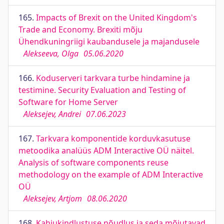
165.
Impacts of Brexit on the United Kingdom's
Trade and Economy. Brexiti mõju
Ühendkuningriigi kaubandusele ja majandusele
Alekseeva, Olga
05.06.2020
166.
Koduserveri tarkvara turbe hindamine ja
testimine. Security Evaluation and Testing of
Software for Home Server
Aleksejev, Andrei
07.06.2023
167.
Tarkvara komponentide korduvkasutuse
metoodika analüüs ADM Interactive OÜ näitel.
Analysis of software components reuse
methodology on the example of ADM Interactive
OÜ
Aleksejev, Artjom
08.06.2020
168.
Kahjukindlustuse nõudlus ja seda mõjutavad