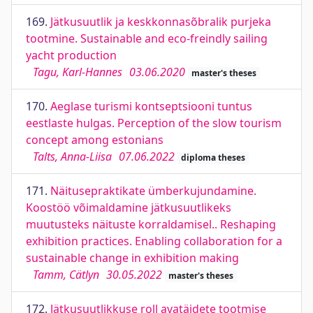
169.
Jätkusuutlik ja keskkonnasõbralik purjeka
tootmine. Sustainable and eco-freindly sailing
yacht production
Tagu, Karl-Hannes
03.06.2020
master's theses
170.
Aeglase turismi kontseptsiooni tuntus
eestlaste hulgas. Perception of the slow tourism
concept among estonians
Talts, Anna-Liisa
07.06.2022
diploma theses
171.
Näitusepraktikate ümberkujundamine.
Koostöö võimaldamine jätkusuutlikeks
muutusteks näituste korraldamisel.. Reshaping
exhibition practices. Enabling collaboration for a
sustainable change in exhibition making
Tamm, Cätlyn
30.05.2022
master's theses
172.
Jätkusuutlikkuse roll avatäidete tootmise