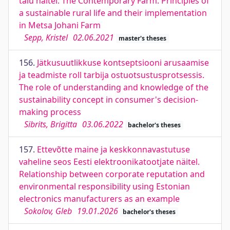
talu näitel. The Contemporary Farm. Principles of
a sustainable rural life and their implementation
in Metsa Johani Farm
Sepp, Kristel
02.06.2021
master's theses
156.
Jätkusuutlikkuse kontseptsiooni arusaamise
ja teadmiste roll tarbija ostuotsustusprotsessis.
The role of understanding and knowledge of the
sustainability concept in consumer's decision-
making process
Sibrits, Brigitta
03.06.2022
bachelor's theses
157.
Ettevõtte maine ja keskkonnavastutuse
vaheline seos Eesti elektroonikatootjate näitel.
Relationship between corporate reputation and
environmental responsibility using Estonian
electronics manufacturers as an example
Sokolov, Gleb
19.01.2026
bachelor's theses