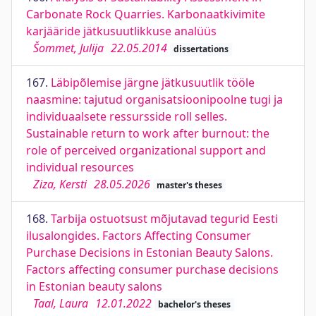
Carbonate Rock Quarries. Karbonaatkivimite
karjääride jätkusuutlikkuse analüüs
Šommet, Julija
22.05.2014
dissertations
167.
Läbipõlemise järgne jätkusuutlik tööle
naasmine: tajutud organisatsioonipoolne tugi ja
individuaalsete ressursside roll selles.
Sustainable return to work after burnout: the
role of perceived organizational support and
individual resources
Ziza, Kersti
28.05.2026
master's theses
168.
Tarbija ostuotsust mõjutavad tegurid Eesti
ilusalongides. Factors Affecting Consumer
Purchase Decisions in Estonian Beauty Salons.
Factors affecting consumer purchase decisions
in Estonian beauty salons
Taal, Laura
12.01.2022
bachelor's theses