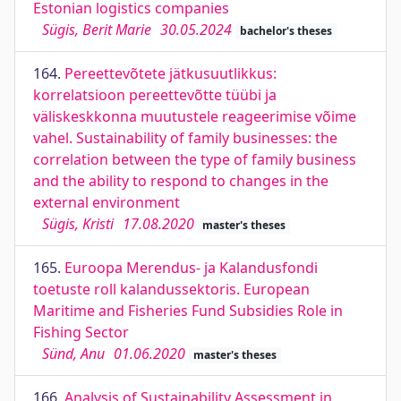
Estonian logistics companies
Sügis, Berit Marie
30.05.2024
bachelor's theses
164.
Pereettevõtete jätkusuutlikkus:
korrelatsioon pereettevõtte tüübi ja
väliskeskkonna muutustele reageerimise võime
vahel. Sustainability of family businesses: the
correlation between the type of family business
and the ability to respond to changes in the
external environment
Sügis, Kristi
17.08.2020
master's theses
165.
Euroopa Merendus- ja Kalandusfondi
toetuste roll kalandussektoris. European
Maritime and Fisheries Fund Subsidies Role in
Fishing Sector
Sünd, Anu
01.06.2020
master's theses
166.
Analysis of Sustainability Assessment in