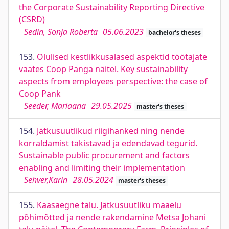
the Corporate Sustainability Reporting Directive
(CSRD)
Sedin, Sonja Roberta
05.06.2023
bachelor's theses
153.
Olulised kestlikkusalased aspektid töötajate
vaates Coop Panga näitel. Key sustainability
aspects from employees perspective: the case of
Coop Pank
Seeder, Mariaana
29.05.2025
master's theses
154.
Jätkusuutlikud riigihanked ning nende
korraldamist takistavad ja edendavad tegurid.
Sustainable public procurement and factors
enabling and limiting their implementation
Sehver,Karin
28.05.2024
master's theses
155.
Kaasaegne talu. Jätkusuutliku maaelu
põhimõtted ja nende rakendamine Metsa Johani