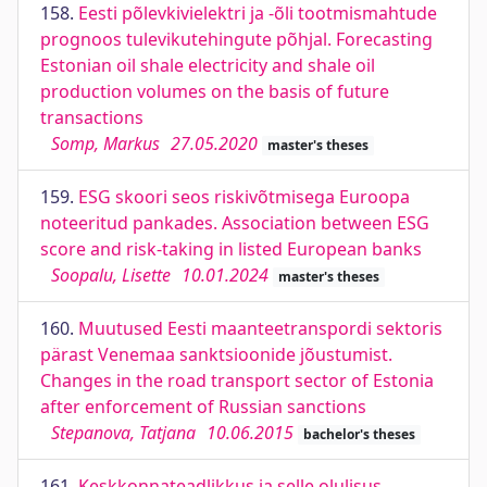
158.
Eesti põlevkivielektri ja -õli tootmismahtude
prognoos tulevikutehingute põhjal. Forecasting
Estonian oil shale electricity and shale oil
production volumes on the basis of future
transactions
Somp, Markus
27.05.2020
master's theses
159.
ESG skoori seos riskivõtmisega Euroopa
noteeritud pankades. Association between ESG
score and risk-taking in listed European banks
Soopalu, Lisette
10.01.2024
master's theses
160.
Muutused Eesti maanteetranspordi sektoris
pärast Venemaa sanktsioonide jõustumist.
Changes in the road transport sector of Estonia
after enforcement of Russian sanctions
Stepanova, Tatjana
10.06.2015
bachelor's theses
161.
Keskkonnateadlikkus ja selle olulisus