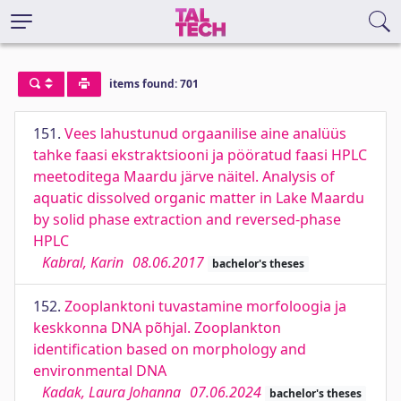
items found: 701
151.
Vees lahustunud orgaanilise aine analüüs
tahke faasi ekstraktsiooni ja pööratud faasi HPLC
meetoditega Maardu järve näitel. Analysis of
aquatic dissolved organic matter in Lake Maardu
by solid phase extraction and reversed-phase
HPLC
Kabral, Karin
08.06.2017
bachelor's theses
152.
Zooplanktoni tuvastamine morfoloogia ja
keskkonna DNA põhjal. Zooplankton
identification based on morphology and
environmental DNA
Kadak, Laura Johanna
07.06.2024
bachelor's theses