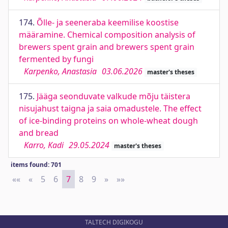
174.
Õlle- ja seeneraba keemilise koostise
määramine. Chemical composition analysis of
brewers spent grain and brewers spent grain
fermented by fungi
Karpenko, Anastasia
03.06.2026
master's theses
175.
Jääga seonduvate valkude mõju täistera
nisujahust taigna ja saia omadustele. The effect
of ice-binding proteins on whole-wheat dough
and bread
Karro, Kadi
29.05.2024
master's theses
items found: 701
««
First
«
Previous
5
6
7
8
9
»
Next
»»
Last
TALTECH DIGIKOGU