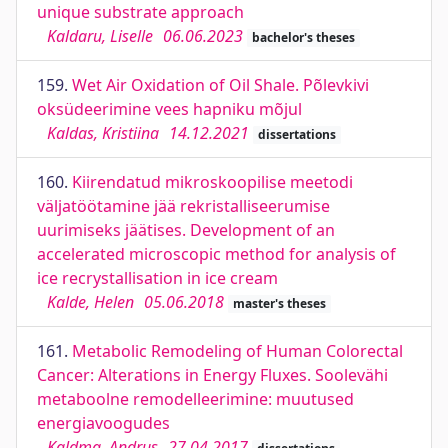
unique substrate approach
Kaldaru, Liselle
06.06.2023
bachelor's theses
159.
Wet Air Oxidation of Oil Shale. Põlevkivi
oksüdeerimine vees hapniku mõjul
Kaldas, Kristiina
14.12.2021
dissertations
160.
Kiirendatud mikroskoopilise meetodi
väljatöötamine jää rekristalliseerumise
uurimiseks jäätises. Development of an
accelerated microscopic method for analysis of
ice recrystallisation in ice cream
Kalde, Helen
05.06.2018
master's theses
161.
Metabolic Remodeling of Human Colorectal
Cancer: Alterations in Energy Fluxes. Soolevähi
metaboolne remodelleerimine: muutused
energiavoogudes
Kaldma, Andrus
27.04.2017