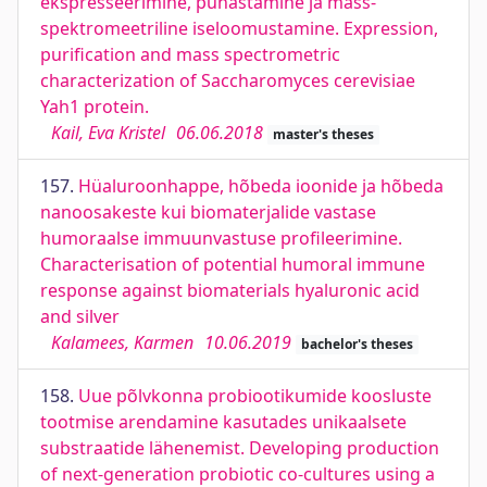
ekspresseerimine, puhastamine ja mass-
spektromeetriline iseloomustamine. Expression,
purification and mass spectrometric
characterization of Saccharomyces cerevisiae
Yah1 protein.
Kail, Eva Kristel
06.06.2018
master's theses
157.
Hüaluroonhappe, hõbeda ioonide ja hõbeda
nanoosakeste kui biomaterjalide vastase
humoraalse immuunvastuse profileerimine.
Characterisation of potential humoral immune
response against biomaterials hyaluronic acid
and silver
Kalamees, Karmen
10.06.2019
bachelor's theses
158.
Uue põlvkonna probiootikumide koosluste
tootmise arendamine kasutades unikaalsete
substraatide lähenemist. Developing production
of next-generation probiotic co-cultures using a