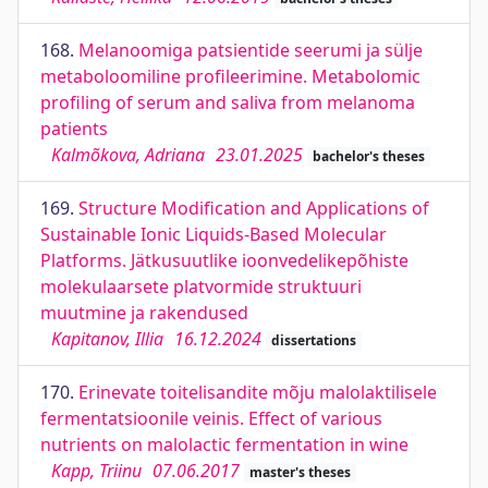
168.
Melanoomiga patsientide seerumi ja sülje
metaboloomiline profileerimine. Metabolomic
profiling of serum and saliva from melanoma
patients
Kalmõkova, Adriana
23.01.2025
bachelor's theses
169.
Structure Modification and Applications of
Sustainable Ionic Liquids-Based Molecular
Platforms. Jätkusuutlike ioonvedelikepõhiste
molekulaarsete platvormide struktuuri
muutmine ja rakendused
Kapitanov, Illia
16.12.2024
dissertations
170.
Erinevate toitelisandite mõju malolaktilisele
fermentatsioonile veinis. Effect of various
nutrients on malolactic fermentation in wine
Kapp, Triinu
07.06.2017
master's theses