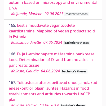
autumn based on microscopy and environmental
DNA
Kaljumäe, Marlene
02.06.2025
master's theses
165.
Eestis müüdavate vegantoodete
kaardistamine. Mapping of vegan products sold
in Estonia
Kallasmaa, Anette
07.06.2024
bachelor's theses
166.
D- ja L-aminohapete määramine pankrease
koes. Determination of D- and L-amino acids in
pancreatic tissue
Kallaste, Claudia
04.06.2024
bachelor's theses
167.
Toitlustusasutuses peituvad ohud ja hoiakud
enesekontrolliplaani suhtes. Hazards in food
establishments and attitudes towards HACCP
plan
Kallaste, Hellika
12.06.2019
bachelor's theses