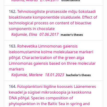
dissertations
162.
Tehnoloogiliste protsesside mõju šokolaadi
bioaktiivsete komponentide sisaldusele. Effect of
technological process on content of bioactive
somponents in chocolate
Kaljumäe, Elina
07.06.2017
master's theses
163.
Rohevetika Limnomonas gaiensis
iseloomustamine kolme molekulaarse markeri
põhjal. Characterization of the green alga
Limnomonas gaiensis based on three molecular
markers
Kaljumäe, Marlene
18.01.2023
bachelor's theses
164.
Fütoplanktoni liigiline koosseis Läänemeres
kevadel ja sügisel mikroskoopia ja keskkonna
DNA põhjal. Species composition of
phytoplankton in the Baltic Sea in spring and