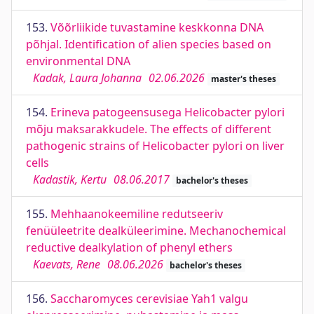
153.
Võõrliikide tuvastamine keskkonna DNA
põhjal. Identification of alien species based on
environmental DNA
Kadak, Laura Johanna
02.06.2026
master's theses
154.
Erineva patogeensusega Helicobacter pylori
mõju maksarakkudele. The effects of different
pathogenic strains of Helicobacter pylori on liver
cells
Kadastik, Kertu
08.06.2017
bachelor's theses
155.
Mehhaanokeemiline redutseeriv
fenüüleetrite dealküleerimine. Mechanochemical
reductive dealkylation of phenyl ethers
Kaevats, Rene
08.06.2026
bachelor's theses
156.
Saccharomyces cerevisiae Yah1 valgu