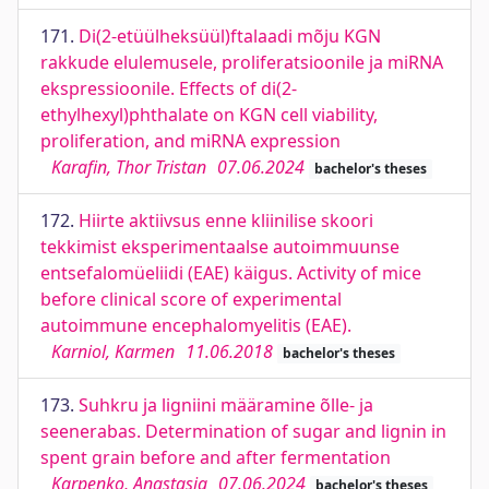
171.
Di(2-etüülheksüül)ftalaadi mõju KGN
rakkude elulemusele, proliferatsioonile ja miRNA
ekspressioonile. Effects of di(2-
ethylhexyl)phthalate on KGN cell viability,
proliferation, and miRNA expression
Karafin, Thor Tristan
07.06.2024
bachelor's theses
172.
Hiirte aktiivsus enne kliinilise skoori
tekkimist eksperimentaalse autoimmuunse
entsefalomüeliidi (EAE) käigus. Activity of mice
before clinical score of experimental
autoimmune encephalomyelitis (EAE).
Karniol, Karmen
11.06.2018
bachelor's theses
173.
Suhkru ja ligniini määramine õlle- ja
seenerabas. Determination of sugar and lignin in
spent grain before and after fermentation
Karpenko, Anastasia
07.06.2024
bachelor's theses