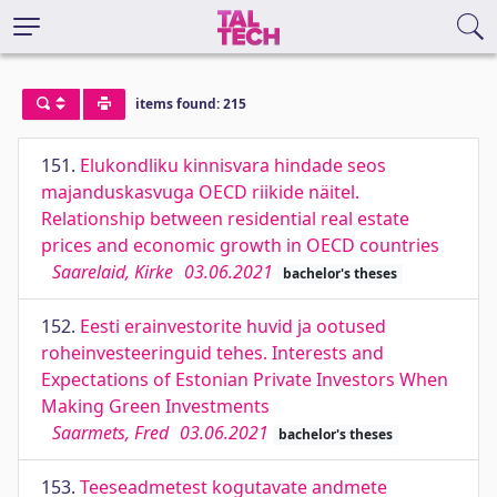
items found: 215
151.
Elukondliku kinnisvara hindade seos
majanduskasvuga OECD riikide näitel.
Relationship between residential real estate
prices and economic growth in OECD countries
Saarelaid, Kirke
03.06.2021
bachelor's theses
152.
Eesti erainvestorite huvid ja ootused
roheinvesteeringuid tehes. Interests and
Expectations of Estonian Private Investors When
Making Green Investments
Saarmets, Fred
03.06.2021
bachelor's theses
153.
Teeseadmetest kogutavate andmete