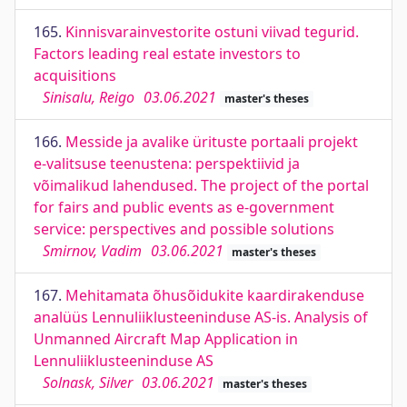
165.
Kinnisvarainvestorite ostuni viivad tegurid.
Factors leading real estate investors to
acquisitions
Sinisalu, Reigo
03.06.2021
master's theses
166.
Messide ja avalike ürituste portaali projekt
e-valitsuse teenustena: perspektiivid ja
võimalikud lahendused. The project of the portal
for fairs and public events as e-government
service: perspectives and possible solutions
Smirnov, Vadim
03.06.2021
master's theses
167.
Mehitamata õhusõidukite kaardirakenduse
analüüs Lennuliiklusteeninduse AS-is. Analysis of
Unmanned Aircraft Map Application in
Lennuliiklusteeninduse AS
Solnask, Silver
03.06.2021
master's theses