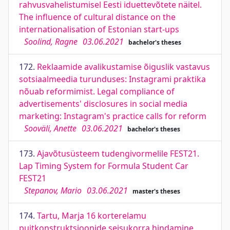
rahvusvahelistumisel Eesti iduettevõtete näitel.
The influence of cultural distance on the
internationalisation of Estonian start-ups
Soolind, Ragne
03.06.2021
bachelor's theses
172.
Reklaamide avalikustamise õiguslik vastavus
sotsiaalmeedia turunduses: Instagrami praktika
nõuab reformimist. Legal compliance of
advertisements' disclosures in social media
marketing: Instagram's practice calls for reform
Sooväli, Anette
03.06.2021
bachelor's theses
173.
Ajavõtusüsteem tudengivormelile FEST21.
Lap Timing System for Formula Student Car
FEST21
Stepanov, Mario
03.06.2021
master's theses
174.
Tartu, Marja 16 korterelamu
puitkonstruktsioonide seisukorra hindamine,