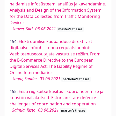
haldamise infosüsteemi analüüs ja kavandamine.
Analysis and Design of the Information System
for the Data Collected from Traffic Monitoring
Devices
Saaver, Siiri
03.06.2021
master's theses
154.
Elektroonilise kaubanduse direktiivist
digitaalse infoühiskonna regulatsioonini:
Veebiteenuseosutajate vastutuse režiim. From
the E-Commerce Directive to the European
Digital Services Act: The Liability Regime of
Online Intermediaries
Sagar, Sander
03.06.2021
bachelor's theses
155.
Eesti riigikaitse käsitus - koordineerimise ja
koostöö väljakutsed. Estonian state defence -
challenges of coordination and cooperation
Saimla, Risto
03.06.2021
master's theses