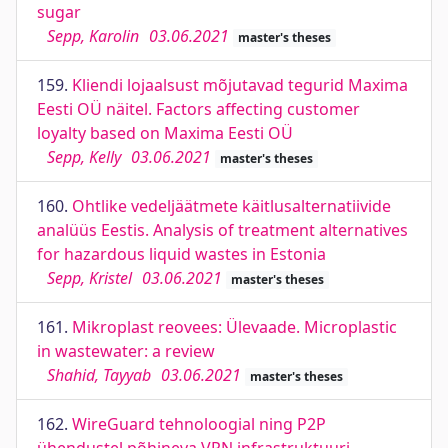
sugar
Sepp, Karolin
03.06.2021
master's theses
159.
Kliendi lojaalsust mõjutavad tegurid Maxima
Eesti OÜ näitel. Factors affecting customer
loyalty based on Maxima Eesti OÜ
Sepp, Kelly
03.06.2021
master's theses
160.
Ohtlike vedeljäätmete käitlusalternatiivide
analüüs Eestis. Analysis of treatment alternatives
for hazardous liquid wastes in Estonia
Sepp, Kristel
03.06.2021
master's theses
161.
Mikroplast reovees: Ülevaade. Microplastic
in wastewater: a review
Shahid, Tayyab
03.06.2021
master's theses
162.
WireGuard tehnoloogial ning P2P