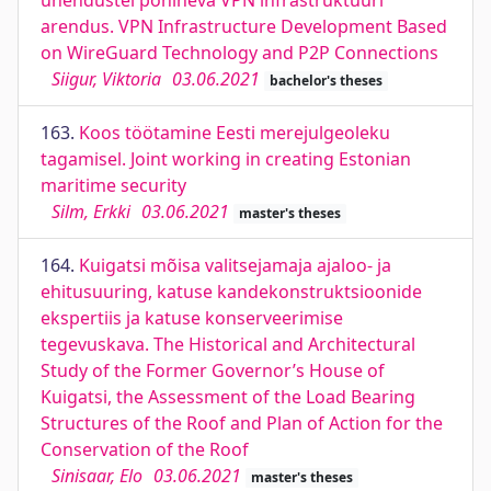
ühendustel põhineva VPN infrastruktuuri
arendus. VPN Infrastructure Development Based
on WireGuard Technology and P2P Connections
Siigur, Viktoria
03.06.2021
bachelor's theses
163.
Koos töötamine Eesti merejulgeoleku
tagamisel. Joint working in creating Estonian
maritime security
Silm, Erkki
03.06.2021
master's theses
164.
Kuigatsi mõisa valitsejamaja ajaloo- ja
ehitusuuring, katuse kandekonstruktsioonide
ekspertiis ja katuse konserveerimise
tegevuskava. The Historical and Architectural
Study of the Former Governor’s House of
Kuigatsi, the Assessment of the Load Bearing
Structures of the Roof and Plan of Action for the
Conservation of the Roof
Sinisaar, Elo
03.06.2021
master's theses