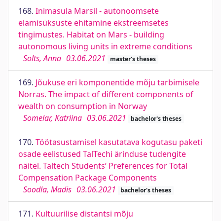
168.
Inimasula Marsil - autonoomsete
elamisüksuste ehitamine ekstreemsetes
tingimustes. Habitat on Mars - building
autonomous living units in extreme conditions
Solts, Anna
03.06.2021
master's theses
169.
Jõukuse eri komponentide mõju tarbimisele
Norras. The impact of different components of
wealth on consumption in Norway
Somelar, Katriina
03.06.2021
bachelor's theses
170.
Töötasustamisel kasutatava kogutasu paketi
osade eelistused TalTechi ärinduse tudengite
näitel. Taltech Students’ Preferences for Total
Compensation Package Components
Soodla, Madis
03.06.2021
bachelor's theses
171.
Kultuurilise distantsi mõju