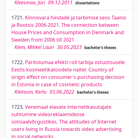
Kleesmaa, Jüri
09.12.2011
dissertations
1721.
Kinnisvara hindade ja tarbimise seos Taanis
ja Rootsis 2006-2021. The connection between
House Prices and Consumption in Denmark and
Sweden from 2006 till 2021
Klein, Mihkel Lauri
30.05.2023
bachelor's theses
1722.
Päritolumaa efekti roll tarbija ostuotsusele
Eestis kosmeetikatoodete näitel. Country of
origin effect on consumer's purchasing decision
in Estonia in case of cosmetic products
Kleinson, Kertu
03.06.2022
bachelor's theses
1723.
Venemaal elavate internetikasutajate
suhtumine videoreklaamidesse
sotsiaalvõrgustikes. The attitudes of Internet
users living in Russia towards video advertising
in social networks