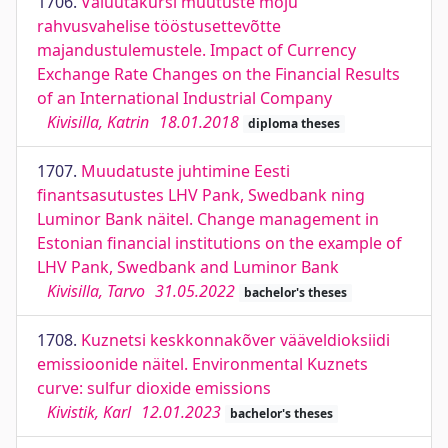
1706.
Valuutakursi muutuste mõju
rahvusvahelise tööstusettevõtte
majandustulemustele. Impact of Currency
Exchange Rate Changes on the Financial Results
of an International Industrial Company
Kivisilla, Katrin
18.01.2018
diploma theses
1707.
Muudatuste juhtimine Eesti
finantsasutustes LHV Pank, Swedbank ning
Luminor Bank näitel. Change management in
Estonian financial institutions on the example of
LHV Pank, Swedbank and Luminor Bank
Kivisilla, Tarvo
31.05.2022
bachelor's theses
1708.
Kuznetsi keskkonnakõver vääveldioksiidi
emissioonide näitel. Environmental Kuznets
curve: sulfur dioxide emissions
Kivistik, Karl
12.01.2023
bachelor's theses