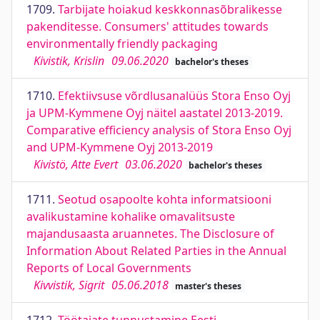
1709.
Tarbijate hoiakud keskkonnasõbralikesse
pakenditesse. Consumers' attitudes towards
environmentally friendly packaging
Kivistik, Krislin
09.06.2020
bachelor's theses
1710.
Efektiivsuse võrdlusanalüüs Stora Enso Oyj
ja UPM-Kymmene Oyj näitel aastatel 2013-2019.
Comparative efficiency analysis of Stora Enso Oyj
and UPM-Kymmene Oyj 2013-2019
Kivistö, Atte Evert
03.06.2020
bachelor's theses
1711.
Seotud osapoolte kohta informatsiooni
avalikustamine kohalike omavalitsuste
majandusaasta aruannetes. The Disclosure of
Information About Related Parties in the Annual
Reports of Local Governments
Kivvistik, Sigrit
05.06.2018
master's theses