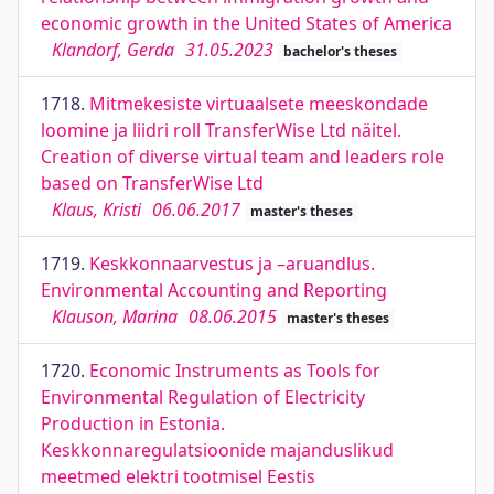
economic growth in the United States of America
Klandorf, Gerda
31.05.2023
bachelor's theses
1718.
Mitmekesiste virtuaalsete meeskondade
loomine ja liidri roll TransferWise Ltd näitel.
Creation of diverse virtual team and leaders role
based on TransferWise Ltd
Klaus, Kristi
06.06.2017
master's theses
1719.
Keskkonnaarvestus ja –aruandlus.
Environmental Accounting and Reporting
Klauson, Marina
08.06.2015
master's theses
1720.
Economic Instruments as Tools for
Environmental Regulation of Electricity
Production in Estonia.
Keskkonnaregulatsioonide majanduslikud
meetmed elektri tootmisel Eestis