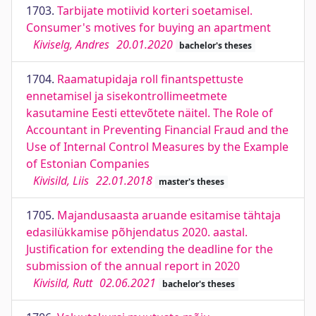
1703.
Tarbijate motiivid korteri soetamisel.
Consumer's motives for buying an apartment
Kiviselg, Andres
20.01.2020
bachelor's theses
1704.
Raamatupidaja roll finantspettuste
ennetamisel ja sisekontrollimeetmete
kasutamine Eesti ettevõtete näitel. The Role of
Accountant in Preventing Financial Fraud and the
Use of Internal Control Measures by the Example
of Estonian Companies
Kivisild, Liis
22.01.2018
master's theses
1705.
Majandusaasta aruande esitamise tähtaja
edasilükkamise põhjendatus 2020. aastal.
Justification for extending the deadline for the
submission of the annual report in 2020
Kivisild, Rutt
02.06.2021
bachelor's theses