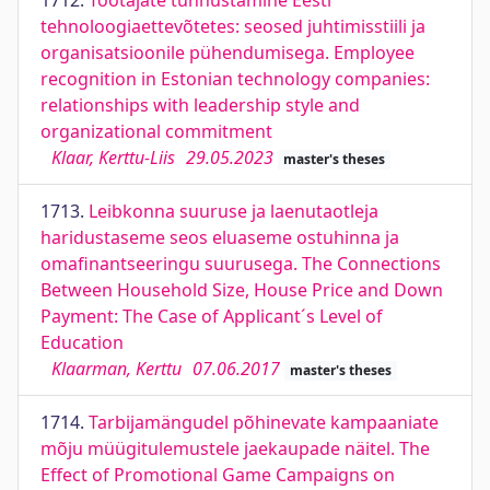
1712.
Töötajate tunnustamine Eesti
tehnoloogiaettevõtetes: seosed juhtimisstiili ja
organisatsioonile pühendumisega. Employee
recognition in Estonian technology companies:
relationships with leadership style and
organizational commitment
Klaar, Kerttu-Liis
29.05.2023
master's theses
1713.
Leibkonna suuruse ja laenutaotleja
haridustaseme seos eluaseme ostuhinna ja
omafinantseeringu suurusega. The Connections
Between Household Size, House Price and Down
Payment: The Case of Applicant´s Level of
Education
Klaarman, Kerttu
07.06.2017
master's theses
1714.
Tarbijamängudel põhinevate kampaaniate
mõju müügitulemustele jaekaupade näitel. The
Effect of Promotional Game Campaigns on