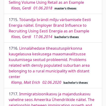
Selling Volume Using Retail as an Example
Klaas, Gerdi
01.06.2018
master's theses
1715.
Tööandja brändi mõju värbamisele Eesti
Energia näitel. Employer Brand Influence to
Recruiting Using Eesti Energia as an Example
Klaas, Gerdi
17.06.2014
bachelor's theses
1716.
Linnalähedase tiheasutuspiirkonna
kaugelasuva keskusega maaomavalitsusse
kuulumisega seotud probleemid. Problems
related with densly populated suburban area
belonging to a rural municipality with distant
center
Klamp, Mait Erich
02.06.2020
bachelor's theses
1717.
Immigratsioonikasvu ja majanduskasvu
vaheline seos Ameerika Ühendriikide näitel. The
relationship between immigration growth and