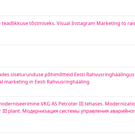
 teadlikkuse tõstmiseks. Visual Instagram Marketing to rai
des siseturunduse põhimõtteid Eesti Rahvusringhäälingus
nal marketing in Eesti Rahvusringhääling
moderniseerimine VKG AS Petroter III tehases. Modernizat
ter III plant. Модернизация системы управления аварийно