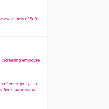
se Awareness of Soft
. Increasing employee
ion of emergency ash
го бункера золы на