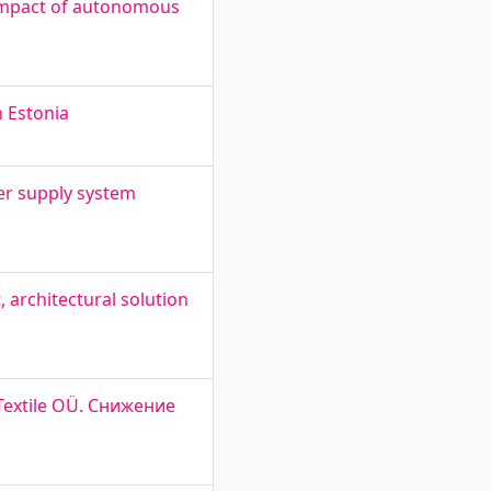
 impact of autonomous
n Estonia
er supply system
 architectural solution
 Textile OÜ. Снижение