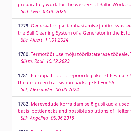
preparatory work for the welders of Baltic Workbo
Sild, Sven
03.06.2025
1779.
Generaatori palli-puhastamise juhtimissüste
the Ball Cleaning System of a Generator in the Est
Sile, Albert
11.01.2024
1780.
Termotöötluse mõju tööriistaterase tööeale. Th
Silem, Raul
19.12.2023
1781.
Euroopa Liidu rohepöörde paketist Eesmärk
Unions green transistion package Fit For 55
Silk, Aleksander
06.06.2024
1782.
Merevedude korraldamise õiguslikud alused, k
basis, bottlenecks and possible solutions of Helte
Silk, Angelina
05.06.2019