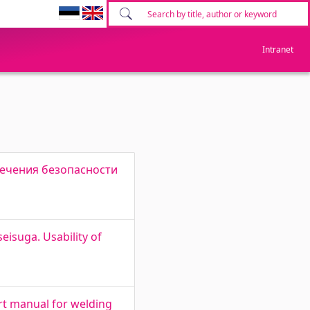
Intranet
спечения безопасности
isuga. Usability of
ort manual for welding