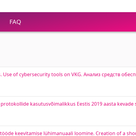
FAQ
. Use of cybersecurity tools on VKG. Анализ средств обе
rotokollide kasutusvõimalikkus Eestis 2019 aasta kevade se
ustööde keevitamise lühimanuaali loomine. Creation of a sh