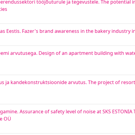
rendussektori tööjõuturule ja tegevustele. The potential
ties
s Eestis. Fazer's brand awareness in the bakery industry i
emi arvutusega. Design of an apartment building with wat
 ja kandekonstruktsioonide arvutus. The project of resort,
gamine. Assurance of safety level of noise at SKS ESTONIA
le OÜ