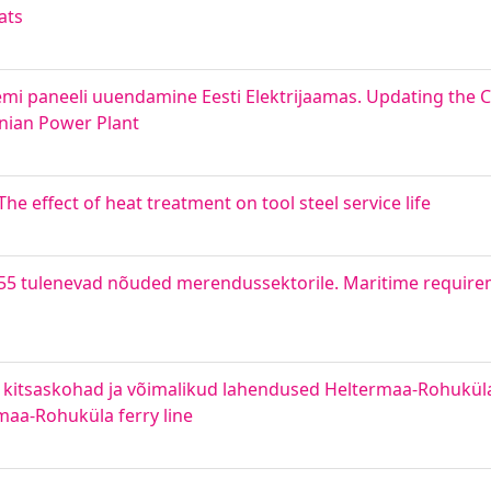
ats
emi paneeli uuendamine Eesti Elektrijaamas. Updating the C
onian Power Plant
e effect of heat treatment on tool steel service life
 55 tulenevad nõuded merendussektorile. Maritime requir
itsaskohad ja võimalikud lahendused Heltermaa-Rohuküla la
rmaa-Rohuküla ferry line