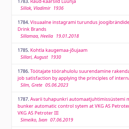
1783.
Raud-kaarsild Luunja
Sillak, Vladimir
1936
1784.
Visuaalne instagrami turundus joogibrändide
Drink Brands
Sillamaa, Heelia
19.01.2018
1785.
Kohtla kaugemaa-jõujaam
Sillari, August
1930
1786.
Töötajate töörahulolu suurendamine rakenda
job satisfaction by applying the principles of inter
Silm, Grete
05.06.2023
1787.
Avarii tuhapunkri automaatjuhtimissüstemi 
bunker automatic control sytem at VKG AS Petro
VKG AS Petroter III
Simeiko, Ivan
07.06.2019