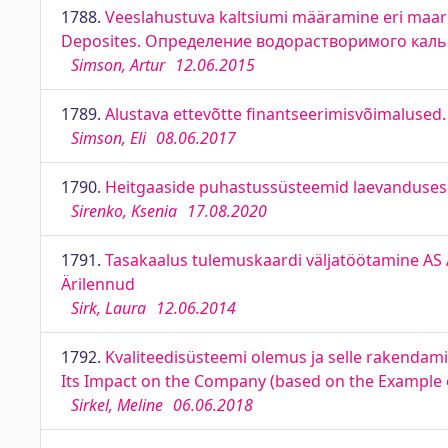
1788.
Veeslahustuva kaltsiumi määramine eri maardl
Deposites. Определение водорастворимого кал
Simson, Artur
12.06.2015
1789.
Alustava ettevõtte finantseerimisvõimalused.
Simson, Eli
08.06.2017
1790.
Heitgaaside puhastussüsteemid laevanduses.
Sirenko, Ksenia
17.08.2020
1791.
Tasakaalus tulemuskaardi väljatöötamine AS 
Ärilennud
Sirk, Laura
12.06.2014
1792.
Kvaliteedisüsteemi olemus ja selle rakendamis
Its Impact on the Company (based on the Example o
Sirkel, Meline
06.06.2018