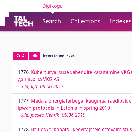
Digikogu
Search
Collections
Indexes
items found: 2276
1776.
Küberturvalisuse vahendite kasutamine VKGs
данных на VKG AS
Sild, Ilja
09.06.2017
1777.
Madala energiatarbega, kaugmaa raadioside p
lpwan protocols in Estonia in spring 2019
Sild, Joosep Henrik
05.06.2019
1778.
Baltic Workboats´i keevitajatele ettevalmist