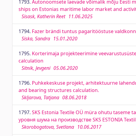
1793.
Autonoomsete laevade võimalik mõju Eesti me
ships on Estonias maritime labor market and activi
Sisask, Katherin Reet
11.06.2025
1794.
Fazer brändi tuntus pagaritööstuse valdkonna
Siska, Sandra
15.01.2020
1795.
Korterimaja projekteerimine veevarustusüste
calculation
Sitnik, Jevgeni
05.06.2020
1796.
Puhkekeskuse projekt, arhitektuurne lahendus
and bearing structures calculation.
Skljarova, Tatjana
08.06.2018
1797.
SKS Estonia Textile OÜ müra ohutu taseme ta
уровня шума на производстве SKS ESTONIA Texti
Skorobogatova, Svetlana
10.06.2017