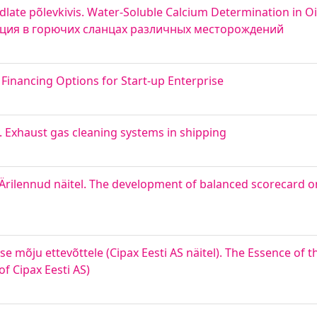
ate põlevkivis. Water-Soluble Calcium Determination in Oi
ьция в горючих сланцах различных месторождений
 Financing Options for Start-up Enterprise
 Exhaust gas cleaning systems in shipping
Ärilennud näitel. The development of balanced scorecard o
e mõju ettevõttele (Cipax Eesti AS näitel). The Essence of 
f Cipax Eesti AS)