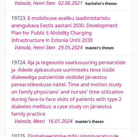
Vainola, Henri Sten
02.06.2021
bachelor's theses
19723.
E-mobiilsuse avaliku laadimistaristu
arengukava Eestis aastani 2030. Development
Plan for Public E-Mobility Charging
Infrastructure in Estonia Until 2030
Vainola, Henri Sten
29.05.2024
master's theses
19724.
Aja ja tegevuste vaatlusuuring perearstide
ja -õdede ajakasutuse uurimiseks teise tüübi
diabeediga patsientide visiitidel Järveotsa
perearstikeskuse näitel. Time and motion study
on family physicians' and nurses' time utilization
during face-to-face visits of patients with type 2
diabetes mellitus: a case study on Järveotsa
family practice
Vainola, Meeri
16.01.2024
master's theses
19725.
Digitaliseerimise mõju kinnisvaraturule