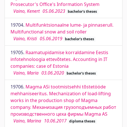
Prosecutor's Office's Information System
Vaino, Kenert
05.06.2023
bachelor's theses
19704.
Multifunktsionaalne lume- ja pinnaserull.
Multifunctional snow and soil roller
Vaino, Kristi
05.06.2019
bachelor's theses
19705.
Raamatupidamise korraldamine Eestis
infotehnoloogia ettevõtetes. Accounting in IT
companies: case of Estonia
Vaino, Maria
03.06.2020
bachelor's theses
19706.
Magma ASi tootmistsehhi tõstetööde
mehhaniseeritus. Mechanization of load-lifting
works in the production shop of Magma
company. Механизация грузоподъемных работ
производственного цеха фирмы Magma AS
Vaino, Marina
10.06.2017
diploma theses