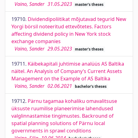
Vaino, Sander
31.05.2023
master's theses
19710.
Dividendipoliitikat mõjutavad tegurid New
Yorgi börsil noteeritud ettevõtetes. Factors
affecting dividend policy in New York stock
exchange companies
Vaino, Sander
29.05.2023
master's theses
19711.
Käibekapitali juhtimise analüüs AS Baltika
näitel. An Analysis of Company’s Current Assets
Management on the Example of AS Baltika
Vaino, Sander
02.06.2021
bachelor's theses
19712.
Pärnu tagamaa kohaliku omavalitsuse
üksuste ruumilise planeerimise lahendused
valglinnastamise tingimustes. Backround of
spatial planning solutions of Pärnu local
governments in sprawl conditions