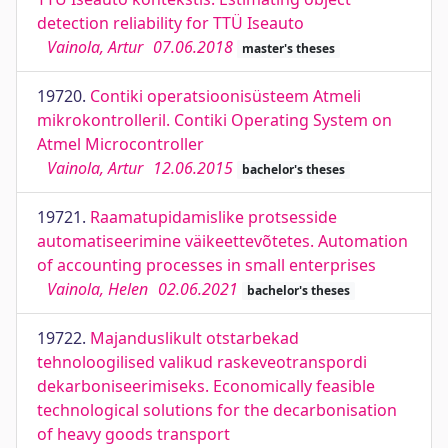
detection reliability for TTÜ Iseauto
Vainola, Artur
07.06.2018
master's theses
19720.
Contiki operatsioonisüsteem Atmeli
mikrokontrolleril. Contiki Operating System on
Atmel Microcontroller
Vainola, Artur
12.06.2015
bachelor's theses
19721.
Raamatupidamislike protsesside
automatiseerimine väikeettevõtetes. Automation
of accounting processes in small enterprises
Vainola, Helen
02.06.2021
bachelor's theses
19722.
Majanduslikult otstarbekad
tehnoloogilised valikud raskeveotranspordi
dekarboniseerimiseks. Economically feasible
technological solutions for the decarbonisation
of heavy goods transport