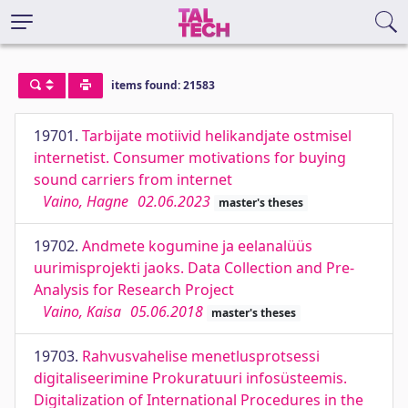
items found: 21583
19701.
Tarbijate motiivid helikandjate ostmisel
internetist. Consumer motivations for buying
sound carriers from internet
Vaino, Hagne
02.06.2023
master's theses
19702.
Andmete kogumine ja eelanalüüs
uurimisprojekti jaoks. Data Collection and Pre-
Analysis for Research Project
Vaino, Kaisa
05.06.2018
master's theses
19703.
Rahvusvahelise menetlusprotsessi
digitaliseerimine Prokuratuuri infosüsteemis.
Digitalization of International Procedures in the