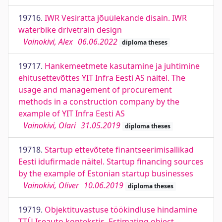
19716.
IWR Vesiratta jõuülekande disain. IWR
waterbike drivetrain design
Vainokivi, Alex
06.06.2022
diploma theses
19717.
Hankemeetmete kasutamine ja juhtimine
ehitusettevõttes YIT Infra Eesti AS näitel. The
usage and management of procurement
methods in a construction company by the
example of YIT Infra Eesti AS
Vainokivi, Olari
31.05.2019
diploma theses
19718.
Startup ettevõtete finantseerimisallikad
Eesti idufirmade näitel. Startup financing sources
by the example of Estonian startup businesses
Vainokivi, Oliver
10.06.2019
diploma theses
19719.
Objektituvastuse töökindluse hindamine
TTÜ Iseauto kontekstis. Estimating object