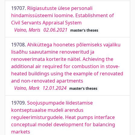
19707.
Riigiasutuste ülese personali
hindamissüsteemi loomine. Establishment of
Civil Servants Appraisal System
Vaino, Maris
02.06.2021
master's theses
19708.
Ahiküttega hoonetes põlemiseks vajaliku
lisaõhu saavutamine renoveeritud ja
renoveerimata korterite näitel. Achieving the
additional air required for combustion in stove-
heated buildings using the example of renovated
and non-renovated apartments
Vaino, Mark
12.01.2024
master's theses
19709.
Soojuspumpade liidestamise
kontseptuaalse mudeli arendus
reguleerimisturgudele. Heat pumps interface
conceptual model development for balancing
markets