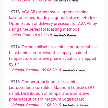
Vaino, Silja
10.06.2014
bachelor's theses
19713.
AGA AB tarnetäpsuse optimeerimine
kasutades aegridade prognoosimise meetodeid.
Optimization of delivery precision for AGA AB by
using time series forecasting methods
Vaino, Triin
18.01.2018
master's theses
19714.
Termolabiilsete ravimite lennutarneahela
täiustamine. Improving the supply chain of
temperature sensitive pharmaceuticals shipped
by air
Vainoja, Deanna
05.06.2018
master's theses
19715.
Temperatuuritundlike ravimite
jaotusvedude korraldus Magnum Logistics OÜ
näitel. Distribution of temperature-sensitive
pharmaceuticals in Magnum Logistics Llc
Vainoja, Deanna
11.06.2015
bachelor's theses