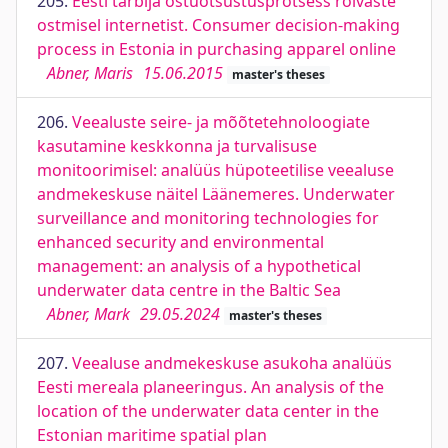
205.
Eesti tarbija ostuotsustusprotsess rõivaste
ostmisel internetist. Consumer decision-making
process in Estonia in purchasing apparel online
Abner, Maris
15.06.2015
master's theses
206.
Veealuste seire- ja mõõtetehnoloogiate
kasutamine keskkonna ja turvalisuse
monitoorimisel: analüüs hüpoteetilise veealuse
andmekeskuse näitel Läänemeres. Underwater
surveillance and monitoring technologies for
enhanced security and environmental
management: an analysis of a hypothetical
underwater data centre in the Baltic Sea
Abner, Mark
29.05.2024
master's theses
207.
Veealuse andmekeskuse asukoha analüüs
Eesti mereala planeeringus. An analysis of the
location of the underwater data center in the
Estonian maritime spatial plan