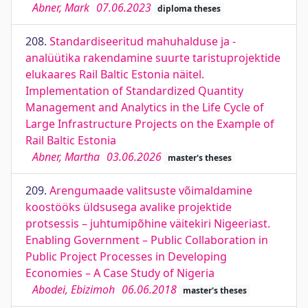
Abner, Mark
07.06.2023
diploma theses
208.
Standardiseeritud mahuhalduse ja -
analüütika rakendamine suurte taristuprojektide
elukaares Rail Baltic Estonia näitel.
Implementation of Standardized Quantity
Management and Analytics in the Life Cycle of
Large Infrastructure Projects on the Example of
Rail Baltic Estonia
Abner, Martha
03.06.2026
master's theses
209.
Arengumaade valitsuste võimaldamine
koostööks üldsusega avalike projektide
protsessis – juhtumipõhine väitekiri Nigeeriast.
Enabling Government – Public Collaboration in
Public Project Processes in Developing
Economies – A Case Study of Nigeria
Abodei, Ebizimoh
06.06.2018
master's theses