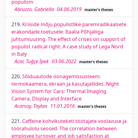
populism
Abruzzo, Gabriella
04.06.2019
master's theses
219.
Kriiside mõju populistlike paremradikaalsete
erakondade toetusele: Itaalia Põhjaliiga
juhtumiuuring. The effect of crises on support of
populist radical right: A case study of Lega Nord
in Italy
Acar, Tuğçe İpek
03.06.2022
master's theses
220.
Sõiduautode öönägemissüsteem:
termokaamera, ekraan ja kasutajaliides. Night
Vision System for Cars: Thermal Imaging
Camera, Display and Interface
Acarsoy, Taylan
11.01.2016
master's theses
221.
Caffeine kohvikuteketi töötajate voolavuse ja
töörahulolu seosed. The correlation between
employee turnover and job satisfaction at