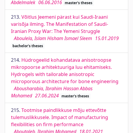
Abdelmalek
06.06.2016
master's theses
213.
Võitlus Jeemeni pärast kui Saudi-Iraani
varisõja ilming. The Manifestation of Saudi-
Iranian Proxy War: The Yemeni Struggle
Aboulela, Islam Hisham Ismael Sleem
15.01.2019
bachelor's theses
214.
Hüdrogeelid kohandatava anisotroopse
mikropoorse arhitektuuriga luu ehitamiseks.
Hydrogels with tailorable anisotropic
microporous architecture for bone engineering
Abousharabia, Ibrahim Hassan Abbas
Mohamed
27.06.2024
master's theses
215.
Tootmise paindlikkuse mõju ettevõtte
tulemuslikkusele. Impact of manufacturing
flexibilities on firm performance
Aboutaleb, Ibrahim Mohamed
18.01.2021