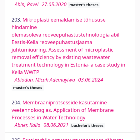
Abin, Pavel
27.05.2020
master's theses
203.
Mikroplasti eemaldamise tõhususe
hindamine
olemasoleva reoveepuhastustehnoloogia abil
Eestis-Keila reoveepuhastusjaama
juhtumiuuring. Assessment of microplastic
removal efficiency by existing wastewater
treatment technology in Estonia- a case study in
Keila WWTP
Abiodun, Micah Ademuyiwa
03.06.2024
master's theses
204.
Membraaniprotsesside kasutamine
veetehnoloogias. Application of Membrane
Processes in Water Technology
Abner, Kallo
08.06.2021
bachelor's theses