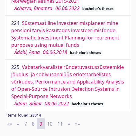
Norwegian airlines 2015-2021
Acharya, Binamra
06.06.2022
bachelor's theses
224.
Süstemaatiline investeerimisplaneerimine
pensioni tarvis kasutades investeerimisfonde.
Systematic Investment Planning for retirement
purposes using mutual funds
Ådahl, Anna
06.06.2018
bachelor's theses
225.
Vabatarkvaraliste ründetuvastussüsteemide
jõudlus- ja sobivusanalüüs eriotstarbelistes
võrkudes. Performance and Applicability Analysis
of Open-Source Intrusion Detection Systems in
Special-Purpose Networks
Ádám, Bálint
08.06.2022
bachelor's theses
items found: 28314
««
First
«
Previous
7
8
9
10
11
»
Next
»»
Last