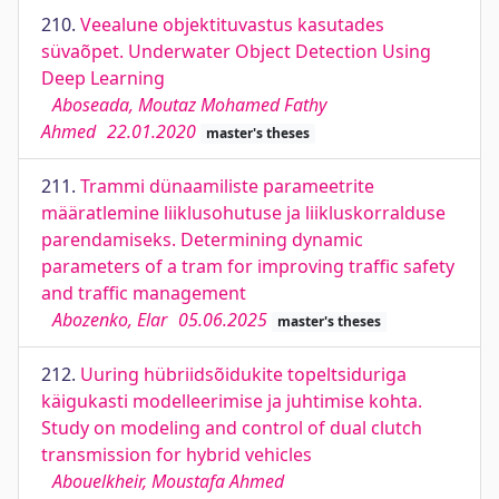
210.
Veealune objektituvastus kasutades
süvaõpet. Underwater Object Detection Using
Deep Learning
Aboseada, Moutaz Mohamed Fathy
Ahmed
22.01.2020
master's theses
211.
Trammi dünaamiliste parameetrite
määratlemine liiklusohutuse ja liikluskorralduse
parendamiseks. Determining dynamic
parameters of a tram for improving traffic safety
and traffic management
Abozenko, Elar
05.06.2025
master's theses
212.
Uuring hübriidsõidukite topeltsiduriga
käigukasti modelleerimise ja juhtimise kohta.
Study on modeling and control of dual clutch
transmission for hybrid vehicles
Abouelkheir, Moustafa Ahmed