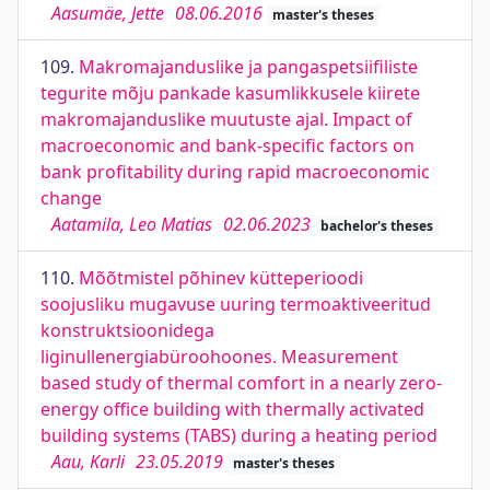
Aasumäe, Jette
08.06.2016
master's theses
109.
Makromajanduslike ja pangaspetsiifiliste
tegurite mõju pankade kasumlikkusele kiirete
makromajanduslike muutuste ajal. Impact of
macroeconomic and bank-specific factors on
bank profitability during rapid macroeconomic
change
Aatamila, Leo Matias
02.06.2023
bachelor's theses
110.
Mõõtmistel põhinev kütteperioodi
soojusliku mugavuse uuring termoaktiveeritud
konstruktsioonidega
liginullenergiabüroohoones. Measurement
based study of thermal comfort in a nearly zero-
energy office building with thermally activated
building systems (TABS) during a heating period
Aau, Karli
23.05.2019
master's theses