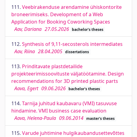
111.
Veebirakenduse arendamine ühiskontorite
broneerimiseks. Development of a Web
Application for Booking Coworking Spaces
Aav, Dariana
27.05.2026
bachelor's theses
112.
Synthesis of 9,11-secosterols intermediates
Aav, Riina
28.04.2005
dissertations
113.
Prinditavate plastdetailide
projekteerimissoovituste väljatöötamine. Design
recommendations for 3D printed plastic parts
Aava, Egert
09.06.2026
bachelor's theses
114.
Tarnija juhitud kaubavaru (VMI) tasuvuse
hindamine. VMI business case evaluation
Aava, Helena-Paula
09.06.2014
master's theses
115.
Varude juhtimine hulgikaubandusettevõttes