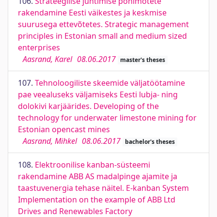
106.
Strateegilise juhtimise põhimõtete
rakendamine Eesti väikestes ja keskmise
suurusega ettevõtetes. Strategic management
principles in Estonian small and medium sized
enterprises
Aasrand, Karel
08.06.2017
master's theses
107.
Tehnoloogiliste skeemide väljatöötamine
pae veealuseks väljamiseks Eesti lubja- ning
dolokivi karjäärides. Developing of the
technology for underwater limestone mining for
Estonian opencast mines
Aasrand, Mihkel
08.06.2017
bachelor's theses
108.
Elektroonilise kanban-süsteemi
rakendamine ABB AS madalpinge ajamite ja
taastuvenergia tehase näitel. E-kanban System
Implementation on the example of ABB Ltd
Drives and Renewables Factory