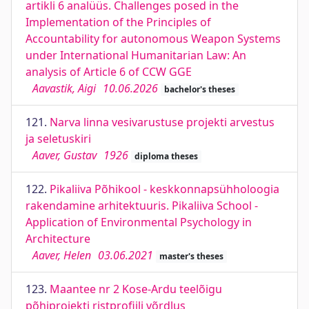
artikli 6 analüüs. Challenges posed in the
Implementation of the Principles of
Accountability for autonomous Weapon Systems
under International Humanitarian Law: An
analysis of Article 6 of CCW GGE
Aavastik, Aigi
10.06.2026
bachelor's theses
121.
Narva linna vesivarustuse projekti arvestus
ja seletuskiri
Aaver, Gustav
1926
diploma theses
122.
Pikaliiva Põhikool - keskkonnapsühholoogia
rakendamine arhitektuuris. Pikaliiva School -
Application of Environmental Psychology in
Architecture
Aaver, Helen
03.06.2021
master's theses
123.
Maantee nr 2 Kose-Ardu teelõigu
põhiprojekti ristprofiili võrdlus