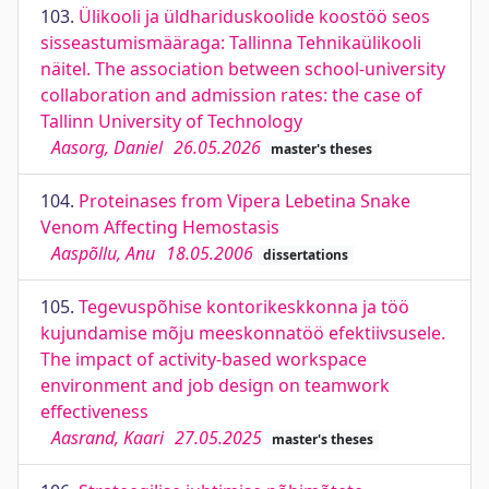
103.
Ülikooli ja üldhariduskoolide koostöö seos
sisseastumismääraga: Tallinna Tehnikaülikooli
näitel. The association between school-university
collaboration and admission rates: the case of
Tallinn University of Technology
Aasorg, Daniel
26.05.2026
master's theses
104.
Proteinases from Vipera Lebetina Snake
Venom Affecting Hemostasis
Aaspõllu, Anu
18.05.2006
dissertations
105.
Tegevuspõhise kontorikeskkonna ja töö
kujundamise mõju meeskonnatöö efektiivsusele.
The impact of activity-based workspace
environment and job design on teamwork
effectiveness
Aasrand, Kaari
27.05.2025
master's theses