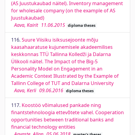
(AS Juustukaubad näitel). Inventory management
for wholesale company (on the example of AS
Juustukaubad)
Aava, Kairit
11.06.2015
diploma theses
116.
Suure Viisiku isiksusejoonte mõju
kaasahaaratuse kujunemisele akadeemilises
keskkonnas TTÜ Tallinna Kolledži ja Dalarna
Ülikooli näitel. The Impact of the Big-5
Personality Model on Engagement in an
Academic Context Illustrated by the Example of
Tallinn College of TUT and Dalarna University
Aava, Kerli
09.06.2016
diploma theses
117.
Koostöö võimalused pankade ning
finantstehnoloogia ettevõtete vahel. Cooperation
opportunities between traditional banks and
financial technology entities
Aavaste, Allan
05.06.2018
master's theses