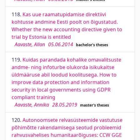
118.
Kas uue raamatupidamise direktiivi
kohtusse andmine Eesti poolt on õigustatud.
Whether the new accounting directive given to
trial by Estonia is entitled
Aavaste, Allan
05.06.2014
bachelor's theses
119.
Kuidas parandada kohalike omavalitsuste
andme- ning infoturbe olukorda isikukaitse
üldmääruse abil loodud koolitusega. How to
improve data protection and information
security in local governments using GDPR
compliant training
Aavaste, Annika
28.05.2019
master's theses
120.
Autonoomsete relvasüsteemide vastutuse
põhimõtte rakendamisega seotud probleemid
rahvusvahelises humanitaarõiguses: CCW GGE