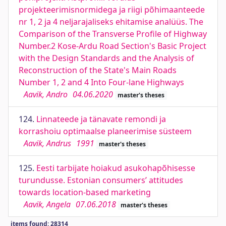
projekteerimisnormidega ja riigi põhimaanteede
nr 1, 2 ja 4 neljarajaliseks ehitamise analüüs. The
Comparison of the Transverse Profile of Highway
Number.2 Kose-Ardu Road Section's Basic Project
with the Design Standards and the Analysis of
Reconstruction of the State's Main Roads
Number 1, 2 and 4 Into Four-lane Highways
Aavik, Andro
04.06.2020
master's theses
124.
Linnateede ja tänavate remondi ja
korrashoiu optimaalse planeerimise süsteem
Aavik, Andrus
1991
master's theses
125.
Eesti tarbijate hoiakud asukohapõhisesse
turundusse. Estonian consumers’ attitudes
towards location-based marketing
Aavik, Angela
07.06.2018
master's theses
items found: 28314