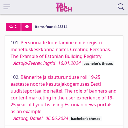
items found: 28314
101.
Persoonade koostamine ehitisregistri
menetluskeskkonna näitel. Creating Personas.
The Example of Estonian Building Registry
Aasoja-Zverev, Ingrid
16.01.2024
bachelor's theses
102.
Bännerite ja sisuturunduse roll 19-25
aastaste noorte kasutajakogemuses Eesti
uudisteportaalide näitel. The role of banners and
content marketing in the user experience of 19-
25 year old youths using Estonian news portals
as an example
Aasorg, Daniel
06.06.2024
bachelor's theses