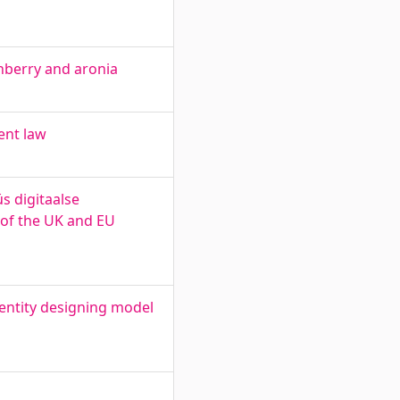
nberry and aronia
ent law
s digitaalse
 of the UK and EU
entity designing model