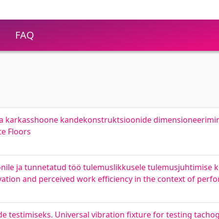
FAQ
ga karkasshoone kandekonstruktsioonide dimensioneerimin
e Floors
ile ja tunnetatud töö tulemuslikkusele tulemusjuhtimise k
ation and perceived work efficiency in the context of pe
e testimiseks. Universal vibration fixture for testing tach