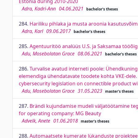
Estonia during 2010-2020
Adra, Kadri-Ann
04.06.2021
bachelor's theses
284.
Hariliku pihlaka ja musta aroonia kasutusvõi
Adra, Karl
09.06.2017
bachelor's theses
285.
Agentuuritöö analüüs U.S. ja Saksamaa tööõi
Adu, Mosebolatan Grace
08.06.2021
bachelor's theses
286.
Turvalise avatud interneti poole: Ühendkuningr
elemendiga ühendatavate toodete kohta VKE-dele. 
cybersecurity legislation on connectible product wi
Adu, Mosebolatan Grace
31.05.2023
master's theses
287.
Brändi kujundamise mudeli väljatöötamine teg
for operating company: MG Beauty
Advelk, Anete
01.06.2018
master's theses
288.
Automaatsete kumerate lükanduste projekteer