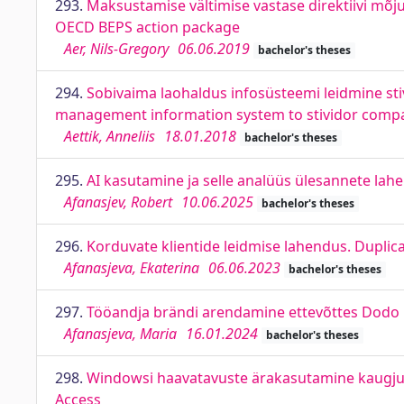
293.
Maksustamise vältimise vastase direktiivi mõj
OECD BEPS action package
Aer, Nils-Gregory
06.06.2019
bachelor's theses
294.
Sobivaima laohaldus infosüsteemi leidmine sti
management information system to stividor compa
Aettik, Anneliis
18.01.2018
bachelor's theses
295.
AI kasutamine ja selle analüüs ülesannete lahe
Afanasjev, Robert
10.06.2025
bachelor's theses
296.
Korduvate klientide leidmise lahendus. Duplica
Afanasjeva, Ekaterina
06.06.2023
bachelor's theses
297.
Tööandja brändi arendamine ettevõttes Dodo 
Afanasjeva, Maria
16.01.2024
bachelor's theses
298.
Windowsi haavatavuste ärakasutamine kaugjuu
Access