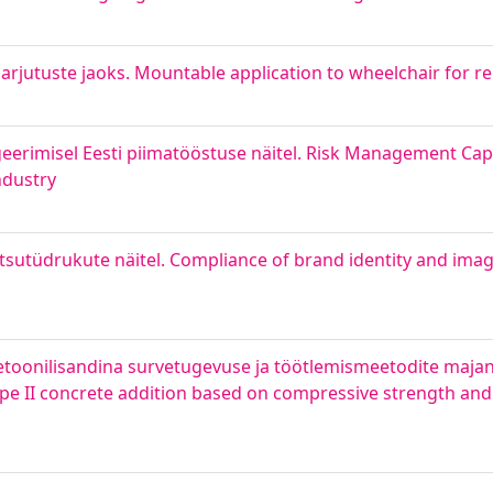
harjutuste jaoks. Mountable application to wheelchair for re
eerimisel Eesti piimatööstuse näitel. Risk Management Capa
ndustry
ntsutüdrukute näitel. Compliance of brand identity and ima
betoonilisandina survetugevuse ja töötlemismeetodite majan
a type II concrete addition based on compressive strength a