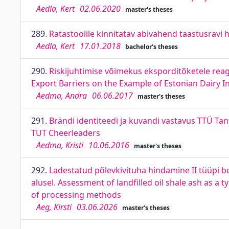
Aedla, Kert
02.06.2020
master's theses
289.
Ratastoolile kinnitatav abivahend taastusravi 
Aedla, Kert
17.01.2018
bachelor's theses
290.
Riskijuhtimise võimekus eksporditõketele reag
Export Barriers on the Example of Estonian Dairy I
Aedma, Andra
06.06.2017
master's theses
291.
Brändi identiteedi ja kuvandi vastavus TTÜ Ta
TUT Cheerleaders
Aedma, Kristi
10.06.2016
master's theses
292.
Ladestatud põlevkivituha hindamine II tüüpi 
alusel. Assessment of landfilled oil shale ash as 
of processing methods
Aeg, Kirsti
03.06.2026
master's theses