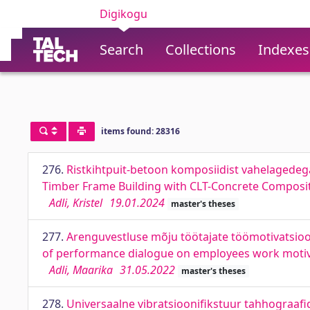
Digikogu
Search
Collections
Indexes
items found: 28316
276.
Ristkihtpuit-betoon komposiidist vahelagede
Timber Frame Building with CLT-Concrete Composit
Adli, Kristel
19.01.2024
master's theses
277.
Arenguvestluse mõju töötajate töömotivatsioon
of performance dialogue on employees work motiv
Adli, Maarika
31.05.2022
master's theses
278.
Universaalne vibratsioonifikstuur tahhograafid