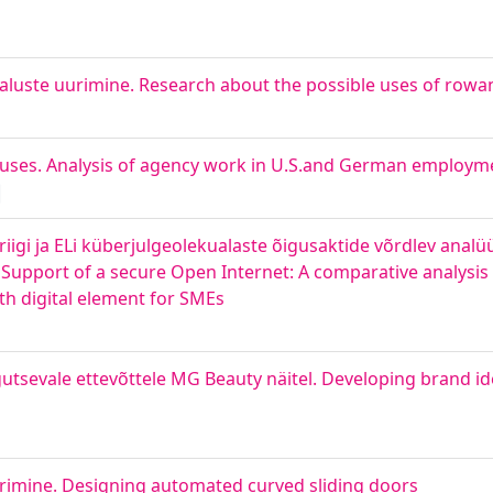
maluste uurimine. Research about the possible uses of rowa
guses. Analysis of agency work in U.S.and German employm
iigi ja ELi küberjulgeolekualaste õigusaktide võrdlev analüü
Support of a secure Open Internet: A comparative analysis
th digital element for SMEs
utsevale ettevõttele MG Beauty näitel. Developing brand id
imine. Designing automated curved sliding doors