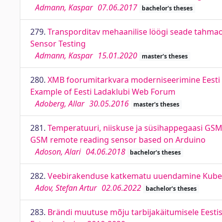
Admann, Kaspar
07.06.2017
bachelor's theses
279.
Transporditav mehaanilise löögi seade tahmao
Sensor Testing
Admann, Kaspar
15.01.2020
master's theses
280.
XMB foorumitarkvara moderniseerimine Eesti 
Example of Eesti Ladaklubi Web Forum
Adoberg, Allar
30.05.2016
master's theses
281.
Temperatuuri, niiskuse ja süsihappegaasi GS
GSM remote reading sensor based on Arduino
Adoson, Alari
04.06.2018
bachelor's theses
282.
Veebirakenduse katkematu uuendamine Kuber
Adov, Stefan Artur
02.06.2022
bachelor's theses
283.
Brändi muutuse mõju tarbijakäitumisele Eestis