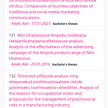
turunduskommunikatsiooni äriliste eesmärkide
võrdlus. Comparison of business objectives of
traditional and social media marketing
communications
Aavik, Karl
17.01.2023
bachelor's theses
131.
Nõo Lihatööstuse Ampsiku tootesarja
reklaamikampaania efektiivsuse analüüs.
Analysis of the effectiveness of the advertising
campaign of the Ampsik product range of Nõo
Lihatööstus
Aavik, Ken
20.01.2016
bachelor's theses
132.
Tööstressi põhjuste analüüs ning
ettepanekud psühhosotsiaalsete riskide
juhtimiseks tootmissektori ettevõttes. Analysis of
the reasons for occupational stress and
proposals for the management of psychosocial
risks in a manufacturing industry