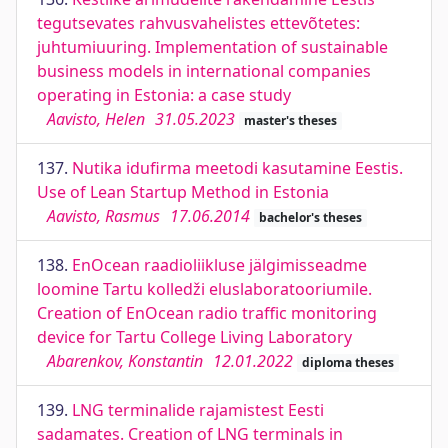
tegutsevates rahvusvahelistes ettevõtetes:
juhtumiuuring. Implementation of sustainable
business models in international companies
operating in Estonia: a case study
Aavisto, Helen
31.05.2023
master's theses
137.
Nutika idufirma meetodi kasutamine Eestis.
Use of Lean Startup Method in Estonia
Aavisto, Rasmus
17.06.2014
bachelor's theses
138.
EnOcean raadioliikluse jälgimisseadme
loomine Tartu kolledži eluslaboratooriumile.
Creation of EnOcean radio traffic monitoring
device for Tartu College Living Laboratory
Abarenkov, Konstantin
12.01.2022
diploma theses
139.
LNG terminalide rajamistest Eesti
sadamates. Creation of LNG terminals in