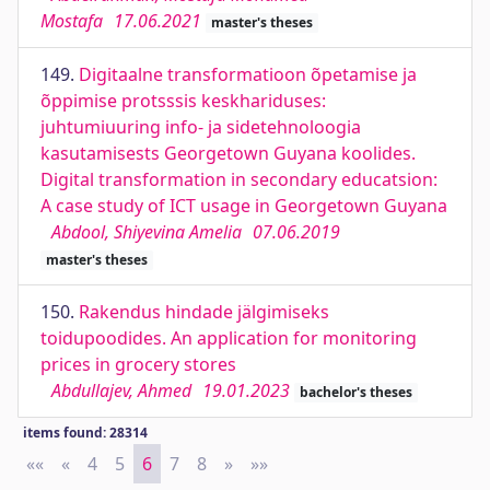
Mostafa
17.06.2021
master's theses
149.
Digitaalne transformatioon õpetamise ja
õppimise protsssis keskhariduses:
juhtumiuuring info- ja sidetehnoloogia
kasutamisests Georgetown Guyana koolides.
Digital transformation in secondary educatsion:
A case study of ICT usage in Georgetown Guyana
Abdool, Shiyevina Amelia
07.06.2019
master's theses
150.
Rakendus hindade jälgimiseks
toidupoodides. An application for monitoring
prices in grocery stores
Abdullajev, Ahmed
19.01.2023
bachelor's theses
items found: 28314
««
First
«
Previous
4
5
6
7
8
»
Next
»»
Last