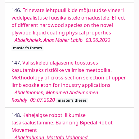
146.
Erinevate lehtpuuliikide mõju uudse vineeri
vedelpealistuse füüsikalistele omadustele. Effect
of different hardwood species on the novel
plywood liquid coating physical properties
Abdelkhalek, Anas Maher Labib
03.06.2022
master's theses
147.
Välisskeleti ülajäseme tööstuses
kasutamiseks ristlõike vailmise meetodika.
Methodology of cross-section selection of upper
limb exoskeleton for industry applications
Abdelmomen, Mohamed Abdelmomen
Roshdy
09.07.2020
master's theses
148.
Kahejalgse roboti liikumise
tasakaalustamine. Balancing Bipedal Robot
Movement
Abdelrahman, Mostafa Mohamed