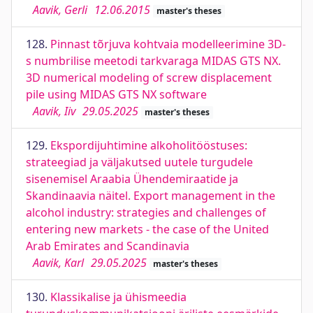
Aavik, Gerli
12.06.2015
master's theses
128.
Pinnast tõrjuva kohtvaia modelleerimine 3D-
s numbrilise meetodi tarkvaraga MIDAS GTS NX.
3D numerical modeling of screw displacement
pile using MIDAS GTS NX software
Aavik, Iiv
29.05.2025
master's theses
129.
Ekspordijuhtimine alkoholitööstuses:
strateegiad ja väljakutsed uutele turgudele
sisenemisel Araabia Ühendemiraatide ja
Skandinaavia näitel. Export management in the
alcohol industry: strategies and challenges of
entering new markets - the case of the United
Arab Emirates and Scandinavia
Aavik, Karl
29.05.2025
master's theses
130.
Klassikalise ja ühismeedia