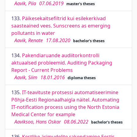
Aavik, Piia
07.06.2019
master's theses
133.
Päikesekaitsefiltrid kui esilekerkivad
saasteained vees. Sunscreens as emerging
pollutants in water
Aavik, Renate
17.08.2020
bachelor's theses
134.
Pakendiaruande audiitorkontrolli
aktuaalsed probleemid. Auditing Packaging
Report - Current Problems
Aavik, Siim
18.01.2016
diploma theses
135.
IT-teavituste protsessi automatiseerimine
Põhja-Eesti Regionaalhaigla näitel. Automating
IT-notification process using the North Estonia
Medical Center for example
Aaviksoo, Hans Oskar
08.06.2022
bachelor's theses
136.
Kestlike ärimudelite rakendamine Eestis