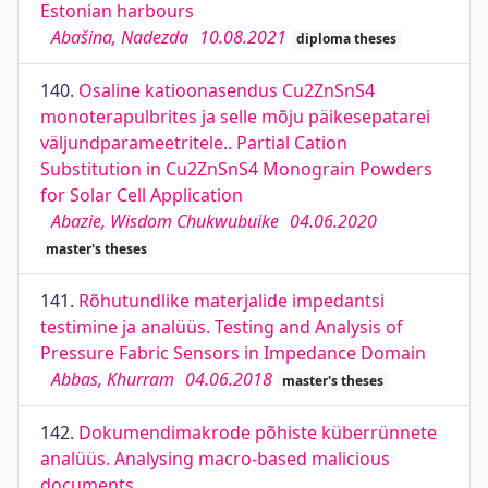
Estonian harbours
Abašina, Nadezda
10.08.2021
diploma theses
140.
Osaline katioonasendus Cu2ZnSnS4
monoterapulbrites ja selle mõju päikesepatarei
väljundparameetritele.. Partial Cation
Substitution in Cu2ZnSnS4 Monograin Powders
for Solar Cell Application
Abazie, Wisdom Chukwubuike
04.06.2020
master's theses
141.
Rõhutundlike materjalide impedantsi
testimine ja analüüs. Testing and Analysis of
Pressure Fabric Sensors in Impedance Domain
Abbas, Khurram
04.06.2018
master's theses
142.
Dokumendimakrode põhiste küberrünnete
analüüs. Analysing macro-based malicious
documents