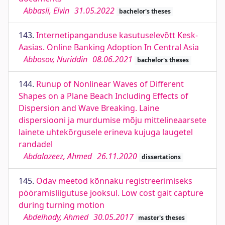
Abbasli, Elvin
31.05.2022
bachelor's theses
143.
Internetipanganduse kasutuselevõtt Kesk-
Aasias. Online Banking Adoption In Central Asia
Abbosov, Nuriddin
08.06.2021
bachelor's theses
144.
Runup of Nonlinear Waves of Different
Shapes on a Plane Beach Including Effects of
Dispersion and Wave Breaking. Laine
dispersiooni ja murdumise mõju mittelineaarsete
lainete uhtekõrgusele erineva kujuga laugetel
randadel
Abdalazeez, Ahmed
26.11.2020
dissertations
145.
Odav meetod kõnnaku registreerimiseks
pööramisliigutuse jooksul. Low cost gait capture
during turning motion
Abdelhady, Ahmed
30.05.2017
master's theses