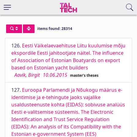
items found: 28314
126.
Eesti Väikelaevaehituse Liitu kuulumise mõju
ekspordile Eesti jahitootjate näitel. The influence
of Association of Estonian Boatyards on export
based on Estonian yacht builders
Aavik, Birgit
10.06.2015
master's theses
127.
Euroopa Parlamendi ja Nõukogu määrus e-
identimise ja e-tehingute jaoks vajalike
usaldusteenuste kohta (EIDAS): sobivuse analüüs
Eesti e-valitsemise süsteemis. The Electronic
Identification and Trust Service Regulation
(EIDAS): An analysis of its Compatibility with the
Estonian e-government System (EES)