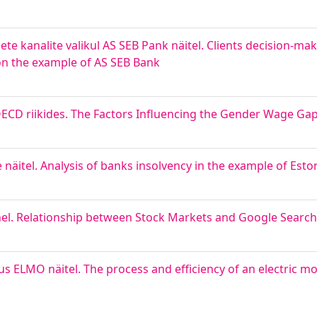
sete kanalite valikul AS SEB Pank näitel. Clients decision-m
 on the example of AS SEB Bank
OECD riikides. The Factors Influencing the Gender Wage Ga
äitel. Analysis of banks insolvency in the example of Esto
hel. Relationship between Stock Markets and Google Searc
s ELMO näitel. The process and efficiency of an electric 