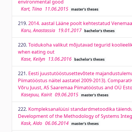
environmental good
Kart, Tiina
11.06.2015
master's theses
219.
2014. aastal Lääne poolt kehtestatud Venemaa
Karu, Anastassia
19.01.2017
bachelor's theses
220.
Toidukoha valikut mõjutavad tegurid koolieelik
when eating out
Kase, Keilyn
13.06.2016
bachelor's theses
221.
Eesti juustutööstusettevõtete majandustulemu
Piimatööstus näitel aastatel 2009-2013). Comparati
Võru Juust, AS Saaremaa Piimatööstus and OÜ Esto
Kasepuu, Kairit
09.06.2015
master's theses
222.
Kompleksanalüüsi standardmetoodika täiendu
Development of the Methodology of Systems Integra
Kask, Aldo
06.06.2014
master's theses