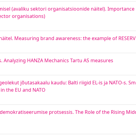
isel (avaliku sektori organisatsioonide näitel). Importanc
ector organisations)
äitel. Measuring brand awareness: the example of RESERV
. Analyzing HANZA Mechanics Tartu AS measures
lgeolekut jõutasakaalu kaudu: Balti riigid EL-is ja NATO-s. Sm
s in the EU and NATO
demokratiseerumise protsessis. The Role of the Rising Midd