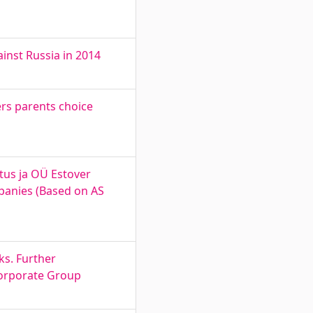
inst Russia in 2014
ers parents choice
tus ja OÜ Estover
mpanies (Based on AS
s. Further
Corporate Group