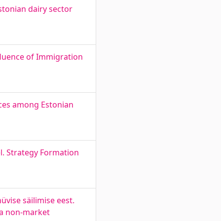
tonian dairy sector
uence of Immigration
ances among Estonian
l. Strategy Formation
vise säilimise eest.
s a non-market