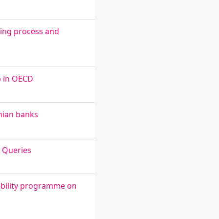
aking process and
p in OECD
nian banks
h Queries
mobility programme on