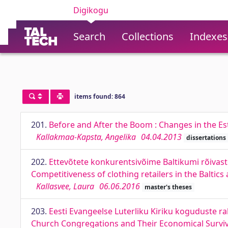
Digikogu
Search
Collections
Indexes
items found: 864
201.
Before and After the Boom : Changes in the E
Kallakmaa-Kapsta, Angelika
04.04.2013
dissertations
202.
Ettevõtete konkurentsivõime Baltikumi rõivast
Competitiveness of clothing retailers in the Baltics
Kallasvee, Laura
06.06.2016
master's theses
203.
Eesti Evangeelse Luterliku Kiriku koguduste r
Church Congregations and Their Economical Surviv