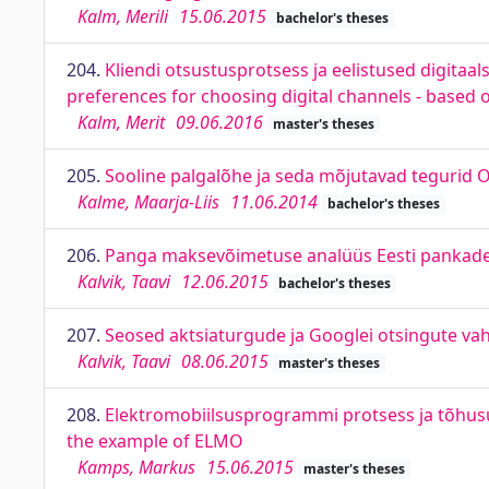
Kalm, Merili
15.06.2015
bachelor's theses
204.
Kliendi otsustusprotsess ja eelistused digitaal
preferences for choosing digital channels - based
Kalm, Merit
09.06.2016
master's theses
205.
Sooline palgalõhe ja seda mõjutavad tegurid 
Kalme, Maarja-Liis
11.06.2014
bachelor's theses
206.
Panga maksevõimetuse analüüs Eesti pankade n
Kalvik, Taavi
12.06.2015
bachelor's theses
207.
Seosed aktsiaturgude ja Googlei otsingute va
Kalvik, Taavi
08.06.2015
master's theses
208.
Elektromobiilsusprogrammi protsess ja tõhusu
the example of ELMO
Kamps, Markus
15.06.2015
master's theses