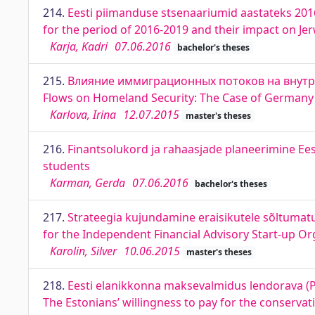
214.
Eesti piimanduse stsenaariumid aastateks 201
for the period of 2016-2019 and their impact on J
Karja, Kadri
07.06.2016
bachelor's theses
215.
Влияние иммиграционных потоков на внутре
Flows on Homeland Security: The Case of Germany
Karlova, Irina
12.07.2015
master's theses
216.
Finantsolukord ja rahaasjade planeerimine Eest
students
Karman, Gerda
07.06.2016
bachelor's theses
217.
Strateegia kujundamine eraisikutele sõltumatu
for the Independent Financial Advisory Start-up Or
Karolin, Silver
10.06.2015
master's theses
218.
Eesti elanikkonna maksevalmidus lendorava (Pt
The Estonians’ willingness to pay for the conservat