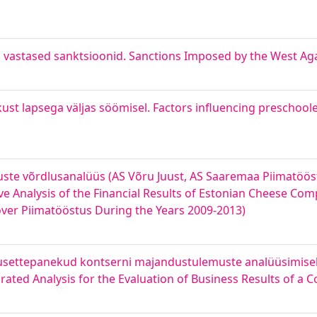
 vastased sanktsioonid. Sanctions Imposed by the West Aga
ust lapsega väljas söömisel. Factors influencing preschool
ste võrdlusanalüüs (AS Võru Juust, AS Saaremaa Piimatöös
ve Analysis of the Financial Results of Estonian Cheese Co
ver Piimatööstus During the Years 2009-2013)
settepanekud kontserni majandustulemuste analüüsimisek
ted Analysis for the Evaluation of Business Results of a 