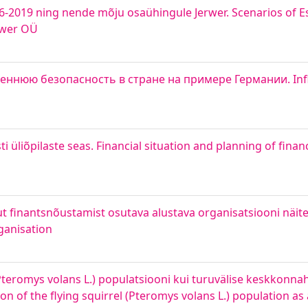
6-2019 ning nende mõju osaühingule Jerwer. Scenarios of Es
erwer OÜ
ннюю безопасность в стране на примере Германии. Infl
i üliõpilaste seas. Financial situation and planning of fin
t finantsnõustamist osutava alustava organisatsiooni näite
ganisation
eromys volans L.) populatsiooni kui turuvälise keskkonnahü
ion of the flying squirrel (Pteromys volans L.) population a