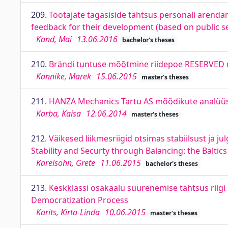
209.
Töötajate tagasiside tähtsus personali arendam
feedback for their development (based on public s
Kand, Mai
13.06.2016
bachelor's theses
210.
Brändi tuntuse mõõtmine riidepoe RESERVED n
Kannike, Marek
15.06.2015
master's theses
211.
HANZA Mechanics Tartu AS mõõdikute analüüs
Karba, Kaisa
12.06.2014
master's theses
212.
Väikesed liikmesriigid otsimas stabiilsust ja ju
Stability and Securty through Balancing: the Baltic
Karelsohn, Grete
11.06.2015
bachelor's theses
213.
Keskklassi osakaalu suurenemise tähtsus riigi 
Democratization Process
Karits, Kirta-Linda
10.06.2015
master's theses