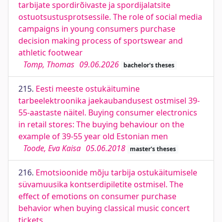
tarbijate spordirõivaste ja spordijalatsite
ostuotsustusprotsessile. The role of social media
campaigns in young consumers purchase
decision making process of sportswear and
athletic footwear
Tomp, Thomas
09.06.2026
bachelor's theses
215.
Eesti meeste ostukäitumine
tarbeelektroonika jaekaubandusest ostmisel 39-
55-aastaste näitel. Buying consumer electronics
in retail stores: The buying behaviour on the
example of 39-55 year old Estonian men
Toode, Eva Kaisa
05.06.2018
master's theses
216.
Emotsioonide mõju tarbija ostukäitumisele
süvamuusika kontserdipiletite ostmisel. The
effect of emotions on consumer purchase
behavior when buying classical music concert
tickets