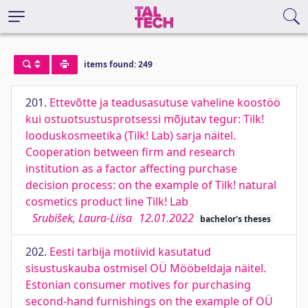
items found: 249
201.
Ettevõtte ja teadusasutuse vaheline koostöö
kui ostuotsustusprotsessi mõjutav tegur: Tilk!
looduskosmeetika (Tilk! Lab) sarja näitel.
Cooperation between firm and research
institution as a factor affecting purchase
decision process: on the example of Tilk! natural
cosmetics product line Tilk! Lab
Srubišek, Laura-Liisa
12.01.2022
bachelor's theses
202.
Eesti tarbija motiivid kasutatud
sisustuskauba ostmisel OÜ Mööbeldaja näitel.
Estonian consumer motives for purchasing
second-hand furnishings on the example of OÜ