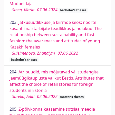
Mööbeldaja
Steen, Maria
07.06.2024
bachelor's theses
203.
Jätkusuutlikkuse ja kiirmoe seos: noorte
kasahhi naistarbijate teadlikkus ja hoiakud. The
relationship between sustainability and fast
fashion: the awareness and attitudes of young
Kazakh females
Suleimenova, Zhanaiym
07.06.2022
bachelor's theses
204.
Atribuudid, mis mõjutavad välistudengite
jaemüügikaupluste valikut Eestis. Attributes that
affect the choice of retail stores for foreign
students in Estonia
Sureka, Aditi
02.06.2022
master's theses
205.
Z-põlvkonna kaasamine sotsiaalmeedia