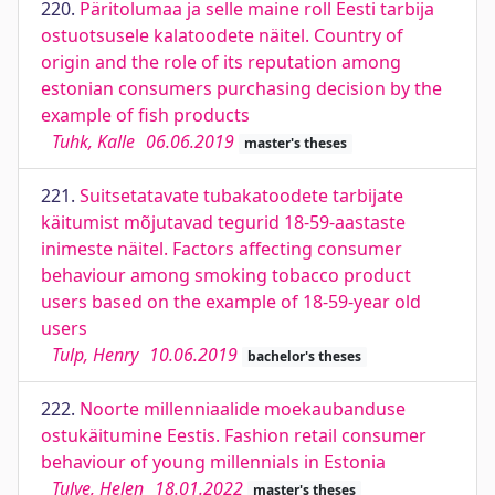
220.
Päritolumaa ja selle maine roll Eesti tarbija
ostuotsusele kalatoodete näitel. Country of
origin and the role of its reputation among
estonian consumers purchasing decision by the
example of fish products
Tuhk, Kalle
06.06.2019
master's theses
221.
Suitsetatavate tubakatoodete tarbijate
käitumist mõjutavad tegurid 18-59-aastaste
inimeste näitel. Factors affecting consumer
behaviour among smoking tobacco product
users based on the example of 18-59-year old
users
Tulp, Henry
10.06.2019
bachelor's theses
222.
Noorte millenniaalide moekaubanduse
ostukäitumine Eestis. Fashion retail consumer
behaviour of young millennials in Estonia
Tulve, Helen
18.01.2022
master's theses