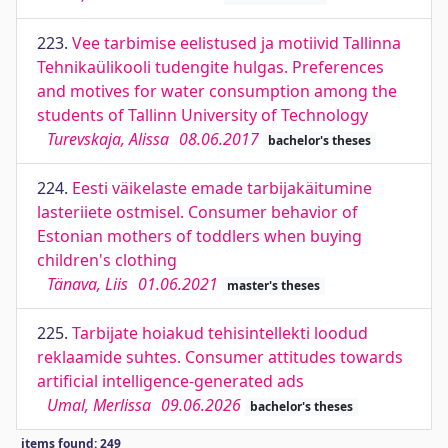
223.
Vee tarbimise eelistused ja motiivid Tallinna
Tehnikaülikooli tudengite hulgas. Preferences
and motives for water consumption among the
students of Tallinn University of Technology
Turevskaja, Alissa
08.06.2017
bachelor's theses
224.
Eesti väikelaste emade tarbijakäitumine
lasteriiete ostmisel. Consumer behavior of
Estonian mothers of toddlers when buying
children's clothing
Tänava, Liis
01.06.2021
master's theses
225.
Tarbijate hoiakud tehisintellekti loodud
reklaamide suhtes. Consumer attitudes towards
artificial intelligence-generated ads
Umal, Merlissa
09.06.2026
bachelor's theses
items found: 249