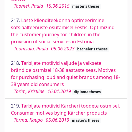
Toomel, Paula
15.06.2015
master's theses
217.
Laste klienditeekonna optimeerimine
sotsiaalteenuste osutamisel Eestis. Optimizing
the customer journey for children in the
provision of social services in Estonia
Toomsalu, Paula
05.06.2023
bachelor's theses
218.
Tarbijate motiivid valjude ja vaiksete
brändide ostmisel 18-38 aastaste seas. Motives
for purchasing loud and quiet brands among 18-
38 years old consumers
Torim, Kristiine
16.01.2019
diploma theses
219.
Tarbijate motiivid Kärcheri toodete ostmisel.
Consumer motives bying Kärcher products
Torma, Kaupo
05.06.2019
master's theses