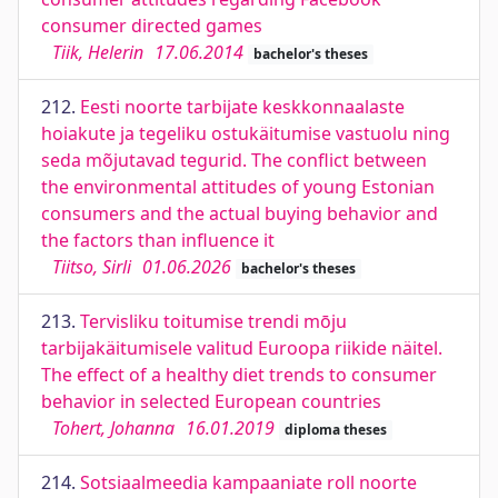
consumer directed games
Tiik, Helerin
17.06.2014
bachelor's theses
212.
Eesti noorte tarbijate keskkonnaalaste
hoiakute ja tegeliku ostukäitumise vastuolu ning
seda mõjutavad tegurid. The conflict between
the environmental attitudes of young Estonian
consumers and the actual buying behavior and
the factors than influence it
Tiitso, Sirli
01.06.2026
bachelor's theses
213.
Tervisliku toitumise trendi mōju
tarbijakäitumisele valitud Euroopa riikide näitel.
The effect of a healthy diet trends to consumer
behavior in selected European countries
Tohert, Johanna
16.01.2019
diploma theses
214.
Sotsiaalmeedia kampaaniate roll noorte