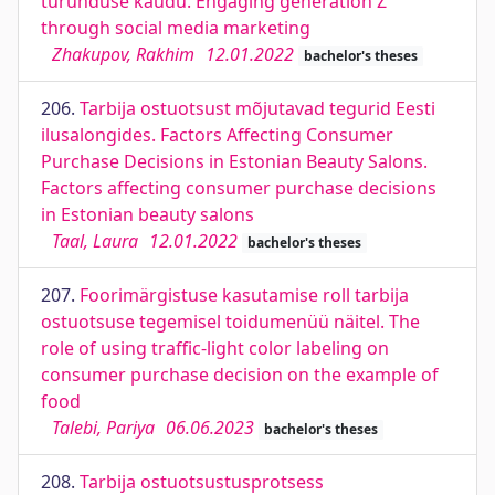
turunduse kaudu. Engaging generation Z
through social media marketing
Zhakupov, Rakhim
12.01.2022
bachelor's theses
206.
Tarbija ostuotsust mõjutavad tegurid Eesti
ilusalongides. Factors Affecting Consumer
Purchase Decisions in Estonian Beauty Salons.
Factors affecting consumer purchase decisions
in Estonian beauty salons
Taal, Laura
12.01.2022
bachelor's theses
207.
Foorimärgistuse kasutamise roll tarbija
ostuotsuse tegemisel toidumenüü näitel. The
role of using traffic-light color labeling on
consumer purchase decision on the example of
food
Talebi, Pariya
06.06.2023
bachelor's theses
208.
Tarbija ostuotsustusprotsess