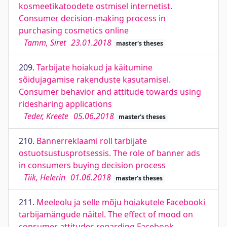
kosmeetikatoodete ostmisel internetist.
Consumer decision-making process in
purchasing cosmetics online
Tamm, Siret
23.01.2018
master's theses
209.
Tarbijate hoiakud ja käitumine
sõidujagamise rakenduste kasutamisel.
Consumer behavior and attitude towards using
ridesharing applications
Teder, Kreete
05.06.2018
master's theses
210.
Bännerreklaami roll tarbijate
ostuotsustusprotsessis. The role of banner ads
in consumers buying decision process
Tiik, Helerin
01.06.2018
master's theses
211.
Meeleolu ja selle mõju hoiakutele Facebooki
tarbijamängude näitel. The effect of mood on
consumer attitudes regarding Facebook