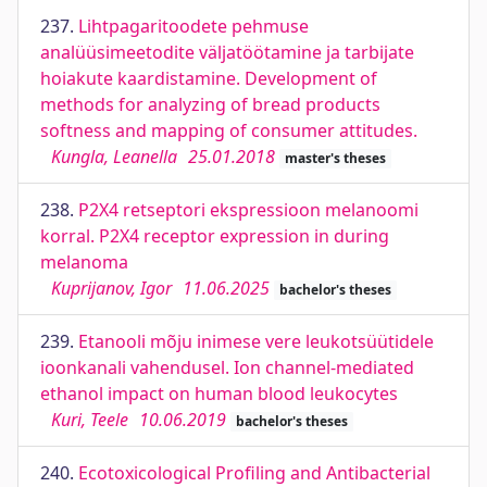
237.
Lihtpagaritoodete pehmuse
analüüsimeetodite väljatöötamine ja tarbijate
hoiakute kaardistamine. Development of
methods for analyzing of bread products
softness and mapping of consumer attitudes.
Kungla, Leanella
25.01.2018
master's theses
238.
P2X4 retseptori ekspressioon melanoomi
korral. P2X4 receptor expression in during
melanoma
Kuprijanov, Igor
11.06.2025
bachelor's theses
239.
Etanooli mõju inimese vere leukotsüütidele
ioonkanali vahendusel. Ion channel-mediated
ethanol impact on human blood leukocytes
Kuri, Teele
10.06.2019
bachelor's theses
240.
Ecotoxicological Profiling and Antibacterial