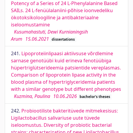
Potency of a Series of 24 L-Phenylalanine Based
SAILs. 24 L-fenüülalaniini-põhise ioonvedeliku
ökotoksikoloogiline ja antibakteriaalne
iseloomustamine
Kusumahastuti, Dewi Kurnianingsih
Arum
15.06.2021
dissertations
241.
Lipoproteiinlipaasi aktiivsuse võrdlemine
sarnase genotüübi kuid erineva fenotüübiga
hüpertriglütserideemia patsientide vereplasmas.
Comparison of lipoprotein lipase activity in the
blood plasma of hypertriglyceridemia patients
with a similar genotype but different phenotypes
Kuzmina, Paulina
10.06.2026
bachelor's theses
242.
Probiootiliste bakteritüvede mitmekesisus:
Ligilactobacillus salivariuse uute tüvede
iseloomustus. Diversity of probiotic bacterial
strains: characterization of new Ligilactobacillus