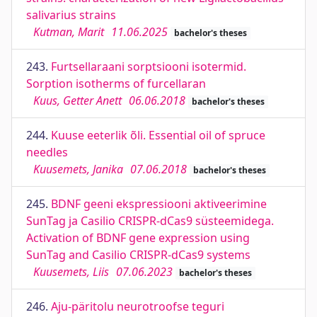
salivarius strains
Kutman, Marit
11.06.2025
bachelor's theses
243.
Furtsellaraani sorptsiooni isotermid.
Sorption isotherms of furcellaran
Kuus, Getter Anett
06.06.2018
bachelor's theses
244.
Kuuse eeterlik õli. Essential oil of spruce
needles
Kuusemets, Janika
07.06.2018
bachelor's theses
245.
BDNF geeni ekspressiooni aktiveerimine
SunTag ja Casilio CRISPR-dCas9 süsteemidega.
Activation of BDNF gene expression using
SunTag and Casilio CRISPR-dCas9 systems
Kuusemets, Liis
07.06.2023
bachelor's theses
246.
Aju-päritolu neurotroofse teguri