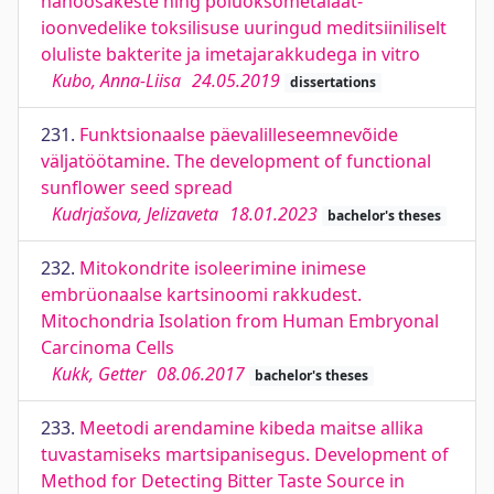
nanoosakeste ning polüoksometalaat-
ioonvedelike toksilisuse uuringud meditsiiniliselt
oluliste bakterite ja imetajarakkudega in vitro
Kubo, Anna-Liisa
24.05.2019
dissertations
231.
Funktsionaalse päevalilleseemnevõide
väljatöötamine. The development of functional
sunflower seed spread
Kudrjašova, Jelizaveta
18.01.2023
bachelor's theses
232.
Mitokondrite isoleerimine inimese
embrüonaalse kartsinoomi rakkudest.
Mitochondria Isolation from Human Embryonal
Carcinoma Cells
Kukk, Getter
08.06.2017
bachelor's theses
233.
Meetodi arendamine kibeda maitse allika
tuvastamiseks martsipanisegus. Development of
Method for Detecting Bitter Taste Source in