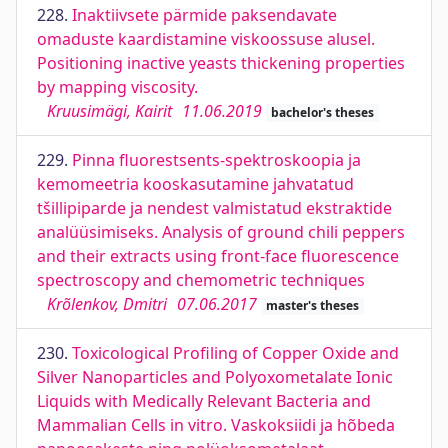
228.
Inaktiivsete pärmide paksendavate
omaduste kaardistamine viskoossuse alusel.
Positioning inactive yeasts thickening properties
by mapping viscosity.
Kruusimägi, Kairit
11.06.2019
bachelor's theses
229.
Pinna fluorestsents-spektroskoopia ja
kemomeetria kooskasutamine jahvatatud
tšillipiparde ja nendest valmistatud ekstraktide
analüüsimiseks. Analysis of ground chili peppers
and their extracts using front-face fluorescence
spectroscopy and chemometric techniques
Krõlenkov, Dmitri
07.06.2017
master's theses
230.
Toxicological Profiling of Copper Oxide and
Silver Nanoparticles and Polyoxometalate Ionic
Liquids with Medically Relevant Bacteria and
Mammalian Cells in vitro. Vaskoksiidi ja hõbeda