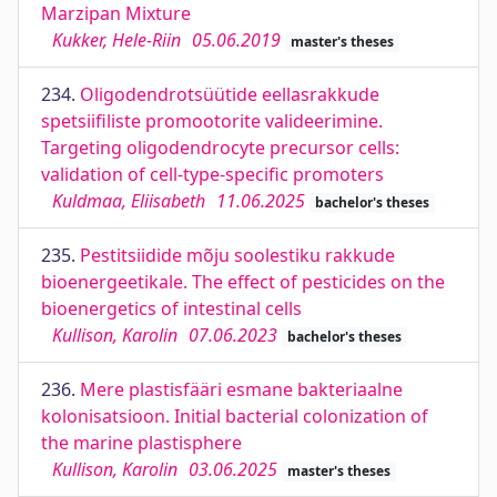
Marzipan Mixture
Kukker, Hele-Riin
05.06.2019
master's theses
234.
Oligodendrotsüütide eellasrakkude
spetsiifiliste promootorite valideerimine.
Targeting oligodendrocyte precursor cells:
validation of cell-type-specific promoters
Kuldmaa, Eliisabeth
11.06.2025
bachelor's theses
235.
Pestitsiidide mõju soolestiku rakkude
bioenergeetikale. The effect of pesticides on the
bioenergetics of intestinal cells
Kullison, Karolin
07.06.2023
bachelor's theses
236.
Mere plastisfääri esmane bakteriaalne
kolonisatsioon. Initial bacterial colonization of
the marine plastisphere
Kullison, Karolin
03.06.2025
master's theses