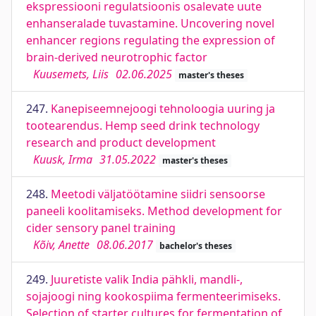
ekspressiooni regulatsioonis osalevate uute
enhanseralade tuvastamine. Uncovering novel
enhancer regions regulating the expression of
brain-derived neurotrophic factor
Kuusemets, Liis
02.06.2025
master's theses
247.
Kanepiseemnejoogi tehnoloogia uuring ja
tootearendus. Hemp seed drink technology
research and product development
Kuusk, Irma
31.05.2022
master's theses
248.
Meetodi väljatöötamine siidri sensoorse
paneeli koolitamiseks. Method development for
cider sensory panel training
Kõiv, Anette
08.06.2017
bachelor's theses
249.
Juuretiste valik India pähkli, mandli-,
sojajoogi ning kookospiima fermenteerimiseks.
Selection of starter cultures for fermentation of