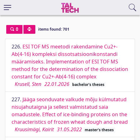
items found: 701
226.
ESI TOF MS meetodi rakendamine Cu2+-
Ab(4-16) kompleksi dissotsatsioonikonstandi
määramiseks. Implementation of ESI TOF MS
method for the determination of the dissociation
constant for Cu2+-Ab(4-16) complex
Krusell, Sten
22.01.2026
bachelor's theses
227.
Jääga seonduvate valkude mõju külmutatud
nisujahutaigna ja sellest valmistatud saia
omadustele. Effect of ice-binding proteins on the
characteristics of frozen wheat dough and bread
Kruusimägi, Kairit
31.05.2022
master's theses