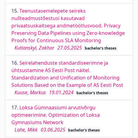
15.
Teenustasemelepete seireks
nullteadmustõestusi kasutavad
privaatsuskaitsega andmetöötlusvood. Privacy
Preserving Data Pipelines using Zero-knowledge
Proofs for Continuous SLA Monitoring
Kutianskyi, Zakhar
27.05.2025
bachelor's theses
16.
Seirelahenduste standardiseerimne ja
ühtsustamine AS Eesti Post näitel.
Standardization and Unification of Monitoring
Solutions Based on the Example of AS Eesti Post
Kuuse, Markus
19.01.2024
bachelor's theses
17.
Loksa Gümnaasiumi arvutivõrgu
optimeerimine. Optimization of Loksa
Gymnasiums Network
Lahe, Mikk
03.06.2025
bachelor's theses