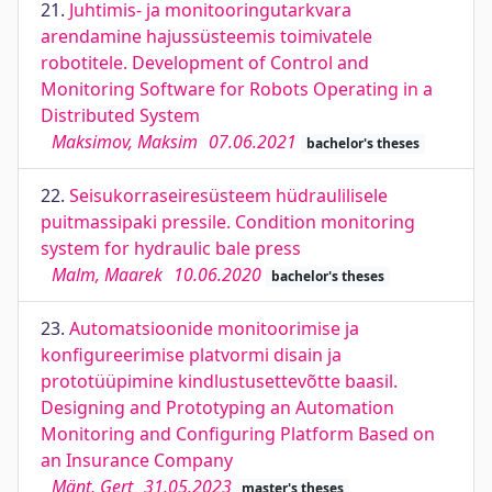
21.
Juhtimis- ja monitooringutarkvara
arendamine hajussüsteemis toimivatele
robotitele. Development of Control and
Monitoring Software for Robots Operating in a
Distributed System
Maksimov, Maksim
07.06.2021
bachelor's theses
22.
Seisukorraseiresüsteem hüdraulilisele
puitmassipaki pressile. Condition monitoring
system for hydraulic bale press
Malm, Maarek
10.06.2020
bachelor's theses
23.
Automatsioonide monitoorimise ja
konfigureerimise platvormi disain ja
prototüüpimine kindlustusettevõtte baasil.
Designing and Prototyping an Automation
Monitoring and Configuring Platform Based on
an Insurance Company
Mänt, Gert
31.05.2023
master's theses