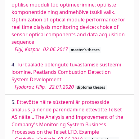
optilise mooduli töö optimeerimine: optiliste
komponentide ning andmehõive tsükli valik.
Optimization of optical module performance for
real time dialysis monitoring device: choice of
sensor optical components and data acquisition
sequence
Eigi, Kaspar
02.06.2017
master's theses
4.
Turbaalade põlengute tuvastamise süsteemi
loomine. Peatlands Combustion Detection
System Development
Fjodorov, Filip.
22.01.2020
diploma theses
5.
Ettevõtte häire süsteemi äriprotsesside
analüüs ja nende parendamine ettevõtte Telset
AS näitel.. The Analysis and Improvement of the
Company's Monitoring System Business
Processes on the Telset LTD. Example