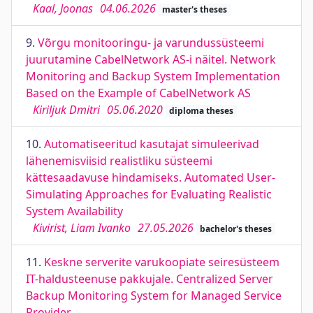
Kaal, Joonas
04.06.2026
master's theses
9.
Võrgu monitooringu- ja varundussüsteemi
juurutamine CabelNetwork AS-i näitel. Network
Monitoring and Backup System Implementation
Based on the Example of CabelNetwork AS
Kiriljuk Dmitri
05.06.2020
diploma theses
10.
Automatiseeritud kasutajat simuleerivad
lähenemisviisid realistliku süsteemi
kättesaadavuse hindamiseks. Automated User-
Simulating Approaches for Evaluating Realistic
System Availability
Kivirist, Liam Ivanko
27.05.2026
bachelor's theses
11.
Keskne serverite varukoopiate seiresüsteem
IT-haldusteenuse pakkujale. Centralized Server
Backup Monitoring System for Managed Service
Provider