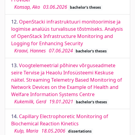
Konsap, Ako
03.06.2026
bachelor's theses
12.
OpenStacki infrastruktuuri monitoorimise ja
logimise analüüs turvalisuse tõstmiseks. Analysis
of OpenStack Infrastructure Monitoring and
Logging for Enhancing Security
Kraavi, Hannes
07.06.2024
bachelor's theses
13.
Voogtelemeetrial põhinev võrguseadmete
seire Tervise ja Heaolu Infosüsteemi Keskuse
näitel. Streaming Telemetry Based Monitoring of
Network Devices on the Example of Health and
Welfare Information Systems Centre
Kukemilk, Gerd
19.01.2021
bachelor's theses
14.
Capillary Electrophoretic Monitoring of
Biochemical Reaction Kinetics
Kulp, Maria
18.05.2006
dissertations