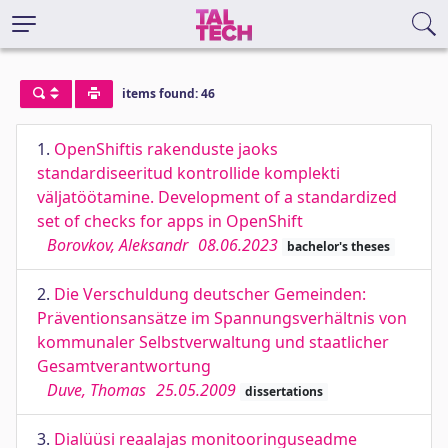
items found: 46
1.
OpenShiftis rakenduste jaoks
standardiseeritud kontrollide komplekti
väljatöötamine. Development of a standardized
set of checks for apps in OpenShift
Borovkov, Aleksandr
08.06.2023
bachelor's theses
2.
Die Verschuldung deutscher Gemeinden:
Präventionsansätze im Spannungsverhältnis von
kommunaler Selbstverwaltung und staatlicher
Gesamtverantwortung
Duve, Thomas
25.05.2009
dissertations
3.
Dialüüsi reaalajas monitooringuseadme