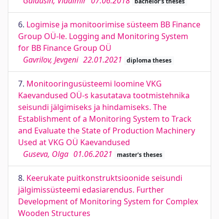
Gaidušin, Vladimir
07.06.2018
bachelor's theses
6.
Logimise ja monitoorimise süsteem BB Finance
Group OÜ-le. Logging and Monitoring System
for BB Finance Group OÜ
Gavrilov, Jevgeni
22.01.2021
diploma theses
7.
Monitooringusüsteemi loomine VKG
Kaevandused OÜ-s kasutatava tootmistehnika
seisundi jälgimiseks ja hindamiseks. The
Establishment of a Monitoring System to Track
and Evaluate the State of Production Machinery
Used at VKG OÜ Kaevandused
Guseva, Olga
01.06.2021
master's theses
8.
Keerukate puitkonstruktsioonide seisundi
jälgimissüsteemi edasiarendus. Further
Development of Monitoring System for Complex
Wooden Structures