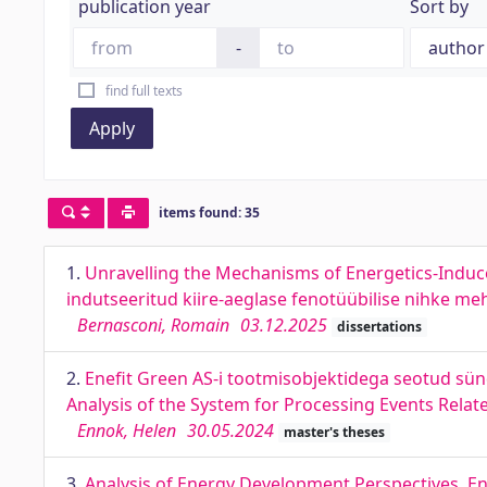
publication year
Sort by
-
find full texts
Apply
items found: 35
1.
Unravelling the Mechanisms of Energetics-Induced
indutseeritud kiire-aeglase fenotüübilise nihke me
Bernasconi, Romain
03.12.2025
dissertations
2.
Enefit Green AS-i tootmisobjektidega seotud sü
Analysis of the System for Processing Events Relate
Ennok, Helen
30.05.2024
master's theses
3.
Analysis of Energy Development Perspectives. E