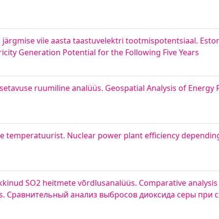
 järgmise viie aasta taastuvelektri tootmispotentsiaal. Eston
city Generation Potential for the Following Five Years
etavuse ruumiline analüüs. Geospatial Analysis of Energy P
ee temperatuurist. Nuclear power plant efficiency dependi
tekkinud SO2 heitmete võrdlusanalüüs. Comparative analysis
sses. Сравнительный анализ выбросов диоксида серы при