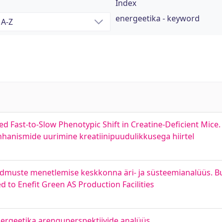
Index
energeetika - keyword
 Fast-to-Slow Phenotypic Shift in Creatine-Deficient Mice.
hhanismide uurimine kreatiinipuudulikkusega hiirtel
ndmuste menetlemise keskkonna äri- ja süsteemianalüüs. B
d to Enefit Green AS Production Facilities
nergeetika arenguperspektiivide analüüs