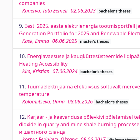
companies
Kanerva, Tatu Eemeli
02.06.2023
bachelor's theses
9.
Eesti 2025. aasta elektrienergia tootmisportfell ja
Generation Portfolio for 2025 and Renewable Electri
Kask, Emma
06.06.2025
master's theses
10.
Energiavaesuse ja kaugküttesüsteemide ligipääs
Heating Accessibility
Kirs, Kristian
07.06.2024
bachelor's theses
11.
Tuumaelektrijaama efektiivsus sõltuvalt merev
temperature
Kolomiitseva, Daria
08.06.2026
bachelor's theses
12.
Karjääri- ja kaevanduse põlevkivi põletamisel 
dioxide in quarry and mine shale burning proce
и шахтного сланца
Korbut-Fedulova, Oksana
08.06.2017
diploma theses