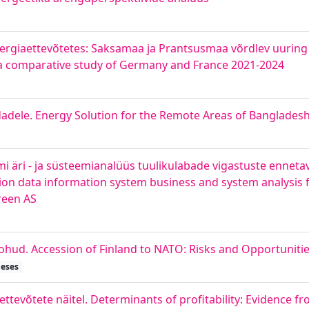
energiaettevõtetes: Saksamaa ja Prantsusmaa võrdlev uuring
: a comparative study of Germany and France 2021-2024
adele. Energy Solution for the Remote Areas of Banglades
 äri - ja süsteemianalüüs tuulikulabade vigastuste ennet
ction data information system business and system analysis 
Green AS
ud. Accession of Finland to NATO: Risks and Opportunities
heses
evõtete näitel. Determinants of profitability: Evidence f