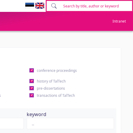
Intranet
conference proceedings
history of TalTech
pre-dissertations
s
transactions of TalTech
keyword