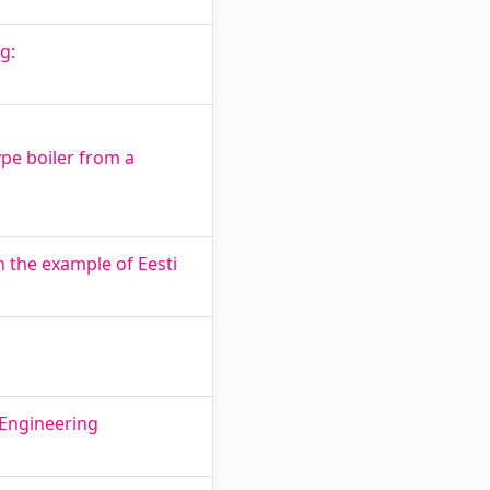
g:
ype boiler from a
n the example of Eesti
rEngineering