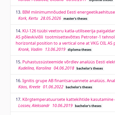
13.
BIM miinimumnõuded Eesti energeetikaehituse
Kork, Kertu
28.05.2026
master's theses
14.
KU-126 tüübi veetoru katla-utiliseerija paigal
AS põlevkiviõli tootmisettevõttes Petroter-1 tehno
horizontal position to a vertical one at VKG OIL AS p
Kronk, Vadim
13.06.2019
diploma theses
15.
Puhastussüsteemide võrdlev analüüs Eesti elekt
Kudelina, Karolina
04.06.2018
bachelor's theses
16.
Ignitis grupe AB finantsaruannete analüüs. Analy
Käos, Kreete
01.06.2022
bachelor's theses
17.
Kõrgtemperatuursete kattekihtide kasutamine 
Lossev, Aleksandr
10.06.2019
bachelor's theses