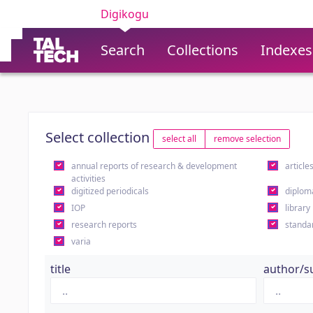
Digikogu
Search
Collections
Indexes
Select collection
select all
remove selection
annual reports of research & development
article
activities
digitized periodicals
diplom
IOP
library
research reports
standa
varia
title
author/s