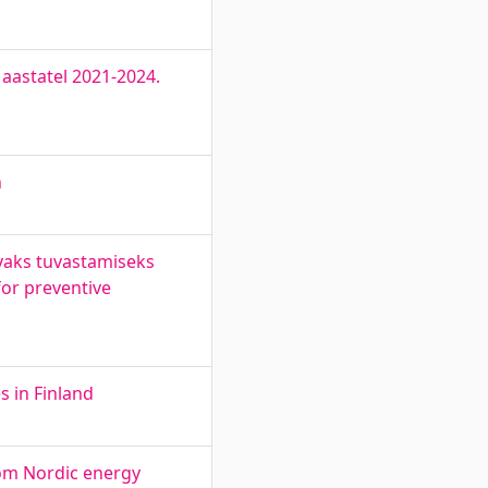
 aastatel 2021-2024.
h
avaks tuvastamiseks
for preventive
 in Finland
rom Nordic energy