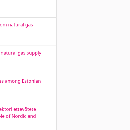
rom natural gas
 natural gas supply
ties among Estonian
ektori ettevõtete
ple of Nordic and