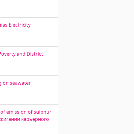
ias Electricity
overty and District
ng on seawater
 of emission of sulphur
 сжигании карьерного