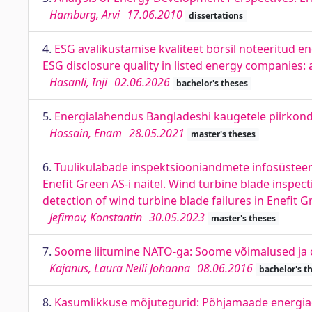
Hamburg, Arvi
17.06.2010
dissertations
4.
ESG avalikustamise kvaliteet börsil noteeritud 
ESG disclosure quality in listed energy companies
Hasanli, Inji
02.06.2026
bachelor's theses
5.
Energialahendus Bangladeshi kaugetele piirkond
Hossain, Enam
28.05.2021
master's theses
6.
Tuulikulabade inspektsiooniandmete infosüsteemi
Enefit Green AS-i näitel. Wind turbine blade inspe
detection of wind turbine blade failures in Enefit 
Jefimov, Konstantin
30.05.2023
master's theses
7.
Soome liitumine NATO-ga: Soome võimalused ja oh
Kajanus, Laura Nelli Johanna
08.06.2016
bachelor's t
8.
Kasumlikkuse mõjutegurid: Põhjamaade energiaett