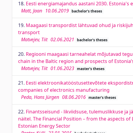
18.
Eesti energiamajandus aastani 2030. Estonia's 
Matt, Jaan
10.06.2019
bachelor's theses
19.
Maagaasi transpordist lähtuvad ohud ja riskiju
transport
Matvejev, Tiit
02.06.2021
bachelor's theses
20.
Regiooni maagaasi tarneahelat mõjutavad tegurid
chain in the Baltic region and prospects of Estoni
Matvejev, Tiit
01.06.2023
master's theses
21.
Eesti elektroonikatööstusettevõtete ekspordist
companies of electronics manufacturing
Peda, Hans Jürgen
08.06.2016
master's theses
22.
Finantsseisund - likviidsuse, tulemuslikkuse ja
näitel. The Financial Position – from the aspects of
Estonian Energy Sector