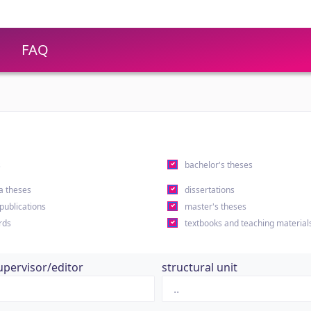
FAQ
s
bachelor's theses
a theses
dissertations
 publications
master's theses
rds
textbooks and teaching material
upervisor/editor
structural unit