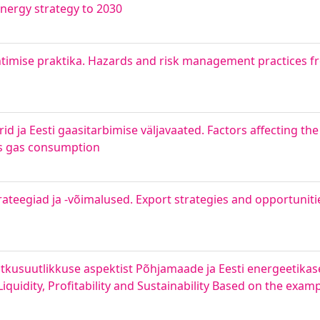
energy strategy to 2030
htimise praktika. Hazards and risk management practices f
 ja Eesti gaasitarbimise väljavaated. Factors affecting the
a’s gas consumption
rateegiad ja -võimalused. Export strategies and opportuni
 jätkusuutlikkuse aspektist Põhjamaade ja Eesti energeetikas
 Liquidity, Profitability and Sustainability Based on the exam