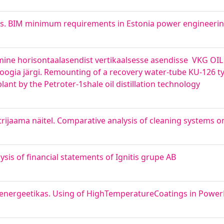
s. BIM minimum requirements in Estonia power engineerin
damine horisontaalasendist vertikaalsesse asendisse VKG OIL
loogia järgi. Remounting of a recovery water-tube KU-126 t
lant by the Petroter-1shale oil distillation technology
rijaama näitel. Comparative analysis of cleaning systems o
sis of financial statements of Ignitis grupe AB
energeetikas. Using of HighTemperatureCoatings in Powe